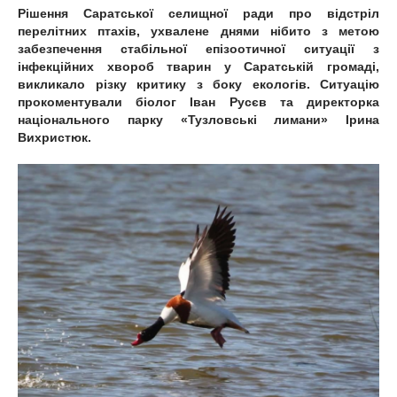
Рішення Саратської селищної ради про відстріл
перелітних птахів, ухвалене днями нібито з метою
забезпечення стабільної епізоотичної ситуації з
інфекційних хвороб тварин у Саратській громаді,
викликало різку критику з боку екологів. Ситуацію
прокоментували біолог Іван Русєв та директорка
національного парку «Тузловські лимани» Ірина
Вихристюк.