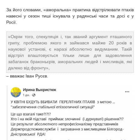
За його словами, «аморальна» практика відстрілювати птахів
навесні у сезон тиші існувала у радянські часи та досі є у
Росії.
«Окрім того, спекуляція і, так званий аргумент пташиного
грипу, проблемою якого я займався майже 20 років в
наукової установі, є наразі абсолютно видуманим. Такій
відстріл влаштовується тільки лише для задоволення
забаганок браконьєрів, аморальних людей і мисливців, які
далеко від фронту»,
– вважає Іван Русєв.