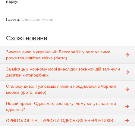
парку.
Газета:
Одесская жизнь
Схожі новини
Зимове диво в українській Бессарабії: у розпал зими
розквітла рідкісна квітка (фото)
За місяць у Чорному морі внаслідок воєнних дій загинули
десятки китоподібних
Сталося диво: Тузловські лимани поєдналися з Чорним
морем (фото, відео)
Новий проект Одеського зоопарку: чому хочуть навчити
одеситів?
ОРНІТОЛОГІЧНІ ТУРБОТИ ОДЕСЬКИХ ЕНЕРГЕТИКІВ