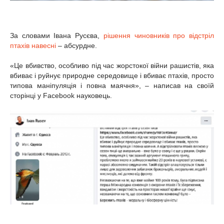
За словами Івана Русєва,
рішення чиновників про відстріл
птахів навесні
– абсурдне.
«Це вбивство, особливо під час жорстокої війни рашистів, яка
вбиває і руйнує природне середовище і вбиває птахів, просто
типова маніпуляція і повна маячня», – написав на своїй
сторінці у Facebook науковець.