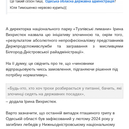
А директорка національного парку «Тузлівські лимани» Ірина
Вихристюк назвала цю ініціативу злочинною та, окрім того,
«результатом абсолютного непрофесіоналізму представників
Держпродспоживслужби та загравання з мисливцями
Білгород-Дністровської райадміністрації».
На її думку, це свідчить про те, що «чиновники
відпрацьовують чиєсь замовлення, підганяючи рішення під
потрібну нормативку».
«Будь-хто, хто хоч трохи розбирається у питанні, бачить, які
злочинці сидять на державних посадах»,
– додала Ірина Вихристюк.
Варто зазначити, що останній випадок пташиного грипу в
Одеській області був зафіксований у лютому 2024 року у
загиблих лебедів у Нижньодністровському національному