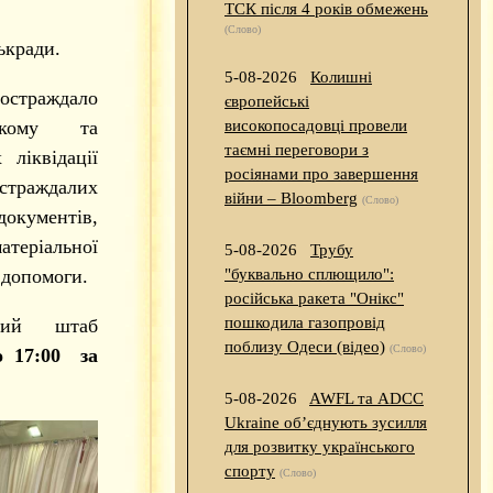
ТСК після 4 років обмежень
(Слово)
ькради.
5-08-2026
Колишні
остраждало
європейські
ькому та
високопосадовці провели
таємні переговори з
ліквідації
росіянами про завершення
страждалих
війни – Bloomberg
(Слово)
документів,
теріальної
5-08-2026
Трубу
 допомоги.
"буквально сплющило":
російська ракета "Онікс"
пошкодила газопровід
вний штаб
поблизу Одеси (відео)
(Слово)
о 17:00 за
5-08-2026
AWFL та ADCC
Ukraine об’єднують зусилля
для розвитку українського
спорту
(Слово)