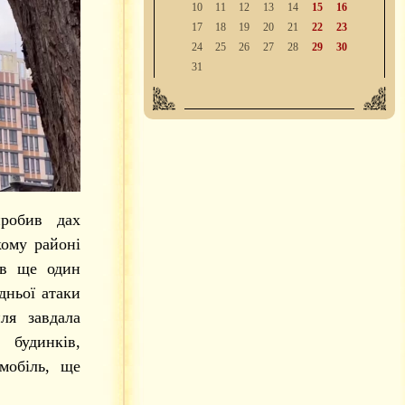
10
11
12
13
14
15
16
17
18
19
20
21
22
23
24
25
26
27
28
29
30
31
робив дах
кому районі
ав ще один
дньої атаки
ля завдала
 будинків,
мобіль, ще