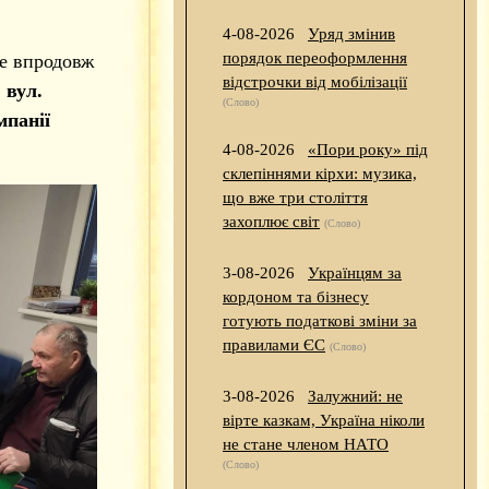
4-08-2026
Уряд змінив
порядок переоформлення
е впродовж
відстрочки від мобілізації
 вул.
(Слово)
мпанії
4-08-2026
«Пори року» під
склепіннями кірхи: музика,
що вже три століття
захоплює світ
(Слово)
3-08-2026
Українцям за
кордоном та бізнесу
готують податкові зміни за
правилами ЄС
(Слово)
3-08-2026
Залужний: не
вірте казкам, Україна ніколи
не стане членом НАТО
(Слово)