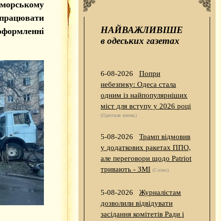
риморському
 працювати
НАЙВАЖЛИВІШЕ
оформленні
в одеських газетах
6-08-2026
Попри
небезпеку: Одеса стала
одним із найпопулярніших
міст для вступу у 2026 році
(Одесская жизнь)
5-08-2026
Трамп відмовив
у додаткових ракетах ППО,
але переговори щодо Patriot
тривають - ЗМІ
(Слово)
5-08-2026
Журналістам
дозволили відвідувати
засідання комітетів Ради і