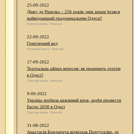
25-09-2022
Дюку де Рішельє – 256 років: чим запам’ятався
найвідоміший градоначальник Одеси?
(Одесская жизнь / Новости)
22-09-2022
Генетичний код
(Вечерняя Одесса / Новости)
17-09-2022
Театральна афіша вересня: як працюють театри
в Одесі?
(Одесская жизнь / Новости)
9-09-2022
Україна зробила важливий крок, щоби провести
Експо 2030 в Одесі
(Одесская жизнь / Новости)
31-08-2022
Анастасія Бондарчук відвідала Португалію, де