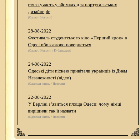
взяла участь у зйомках для португальських
дизайнерів
(Слово / Новости)
28-08-2022
Фестиваль студентського кіно «Перший крок» в
Одесі обов'язково повернеться
(Слово / Новости / Публикации)
24-08-2022
Одеські діти піснею привітали українців із Днем
Незалежності (відео)
(Одесская жизнь / Новости)
22-08-2022
У Берліні з’явиться площа Одеси: чому німці
вирішили так її назвати
(Одесская жизнь / Новости)