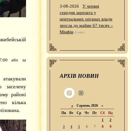
3-08-2026
У червні
середня зарплата у
центральних органах влади
зросла до майже 67 тисяч –
Мінфін
(Слово)
жибейській
7:00 або за
АРХІВ НОВИН
у атакували
 заселену
ому районі
но кілька
«
Серпень 2026 »
лізована.
Пн
Вт
Ср
Чт
Пт
Сб
Нд
1
2
3
4
5
6
7
8
9