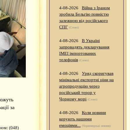
4-08-2026
Війна з Іраном
зробила Бельгію повністю
залежною від російського
СПГ
(Слово)
4-08-2026
В Україні
запровадять декларування
IMEI імпортованих
телефонів
(Слово)
4-08-2026
Уряд скоригував
мінімальні експортні ціни на
агропродукцію через
російський терор у
можуть
Чорному морі
(Слово)
ації за
4-08-2026
Коли новини
керують нашими
емоціями...
(Чорноморські новини)
ном: (048)