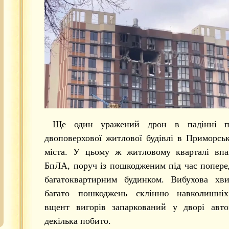
Ще один уражений дрон в падінні п
двоповерхової житлової будівлі в Приморсь
міста. У цьому ж житловому кварталі вп
БпЛА, поруч із пошкодженим під час попере
багатоквартирним будинком. Вибухова хви
багато пошкоджень склінню навколишніх
вщент вигорів запаркований у дворі авто
декілька побито.