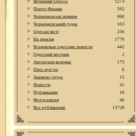
Вечерняя Одесса
1273
Порто-Франко
592
Чорноморські новини
860
Чорноморський гудок
163
Одеськi вiстi
256
На пенсии
1770
Всемирные одесские новости
442
Одесский вестник
2
Авторская колонка
175
Прес-кур’ер
0
Знамено труда
15
Новости
41
Публикации
10
Фотогалерея
40
Все публикации
13728