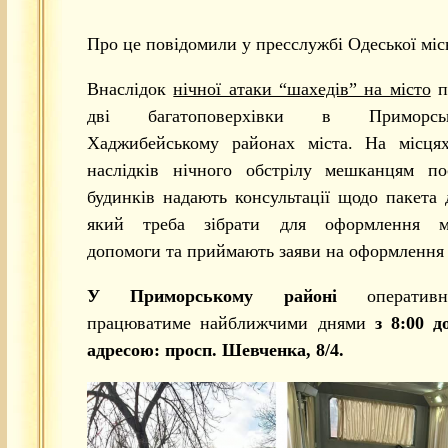
Про це повідомили у пресслужбі Одеської міс
Внаслідок
нічної атаки “шахедів” на місто
п
дві багатоповерхівки в Приморс
Хаджибейському районах міста. На місцях 
наслідків нічного обстрілу мешканцям по
будинків надають консультації щодо пакета 
який треба зібрати для оформлення ма
допомоги та приймають заяви на оформлення
У Приморському районі
операти
працюватиме найближчими днями
з 8:00 д
адресою: просп. Шевченка, 8/4.