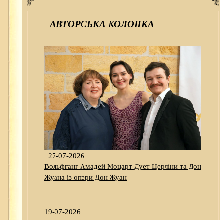
АВТОРСЬКА КОЛОНКА
27-07-2026
Вольфганг Амадей Моцарт Дует Церліни та Дон
Жуана із опери Дон Жуан
19-07-2026