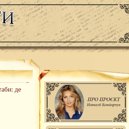
аби: де