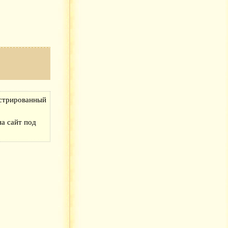
истрированный
а сайт под