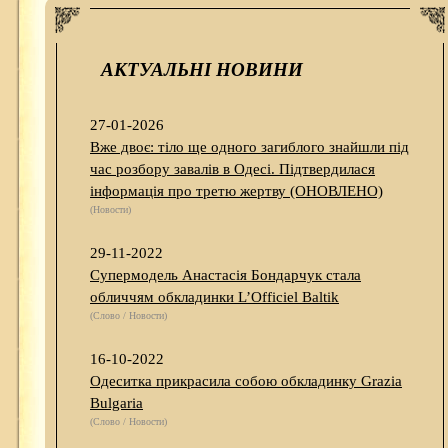
АКТУАЛЬНІ НОВИНИ
27-01-2026
Вже двоє: тіло ще одного загиблого знайшли під
час розбору завалів в Одесі. Підтвердилася
інформація про третю жертву (ОНОВЛЕНО)
(Новости)
29-11-2022
Супермодель Анастасія Бондарчук стала
обличчям обкладинки L’Officiel Baltik
(Слово / Новости)
16-10-2022
Одеситка прикрасила собою обкладинку Grazia
Bulgaria
(Слово / Новости)