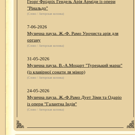
Георг Фрідріх Гендель Арія Арміди із опери
"Рінальдо"
(Слово / Авторская колонка)
7-06-2026
Музична пауза. Ж.-Ф. Рамо Урочиста арія для
органу
(Слово / Авторская колонка)
31-05-2026
Музична пауза. В.-А.Моцарт "Турецький марш"
(із клавірної сонати ля мінор)
(Слово / Авторская колонка)
24-05-2026
Музична пауза. Ж.-Ф.Рамо Дует Зіми та Одаріо
із опери "Галантна Індія"
(Слово / Авторская колонка)