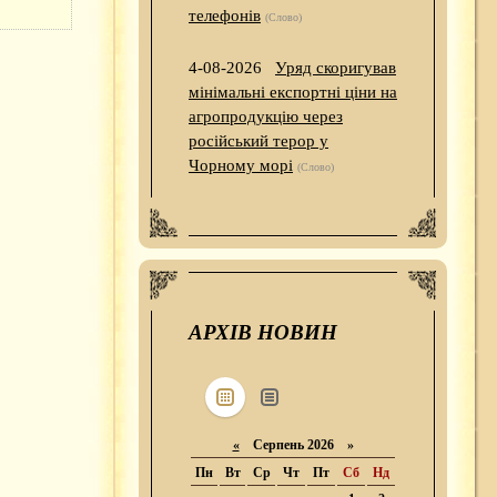
телефонів
(Слово)
4-08-2026
Уряд скоригував
мінімальні експортні ціни на
агропродукцію через
російський терор у
Чорному морі
(Слово)
АРХІВ НОВИН
«
Серпень 2026 »
Пн
Вт
Ср
Чт
Пт
Сб
Нд