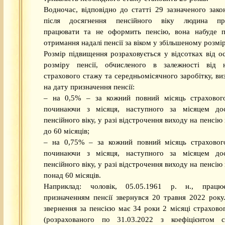
Водночас, відповідно до статті 29 зазначеного зако
після досягнення пенсійного віку людина пр
працювати та не оформить пенсію, вона набуде 
отримання надалі пенсії за віком у збільшеному розмір
Розмір підвищення розраховується у відсотках від о
розміру пенсії, обчисленого в залежності від 
страхового стажу та середньомісячного заробітку, ви
на дату призначення пенсії:
– на 0,5% – за кожний повний місяць страховог
починаючи з місяця, наступного за місяцем дос
пенсійного віку, у разі відстрочення виходу на пенсію
до 60 місяців;
– на 0,75% – за кожний повний місяць страховог
починаючи з місяця, наступного за місяцем дос
пенсійного віку, у разі відстрочення виходу на пенсію
понад 60 місяців.
Наприклад: чоловік, 05.05.1961 р. н., прац
призначенням пенсії звернувся 20 травня 2022 року
звернення за пенсією має 34 роки 2 місяці страхово
(розрахованого по 31.03.2022 з коефіцієнтом 