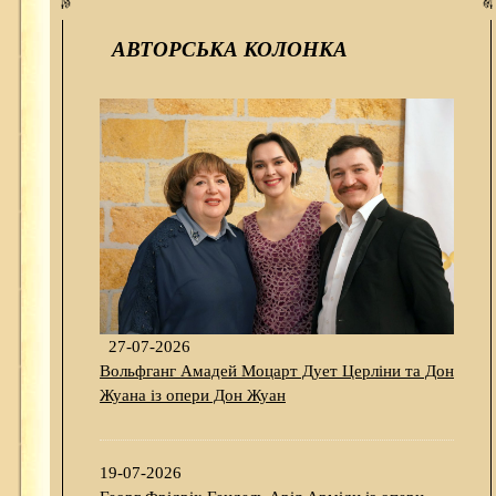
АВТОРСЬКА КОЛОНКА
27-07-2026
Вольфганг Амадей Моцарт Дует Церліни та Дон
Жуана із опери Дон Жуан
19-07-2026