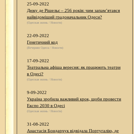
25-09-2022
Дюку де Рішельє – 256 років: чим запам’ятався
найвідоміший градоначальник Одеси?
(Одесская жизнь / Новости)
22-09-2022
Генетичний код
(Вечерняя Одесса / Новости)
17-09-2022
Театральна афіша вересня: як працюють театри
в Одесі?
(Одесская жизнь / Новости)
9-09-2022
Україна зробила важливий крок, щоби провести
Експо 2030 в Одесі
(Одесская жизнь / Новости)
31-08-2022
Анастасія Бондарчук відвідала Португалію, де