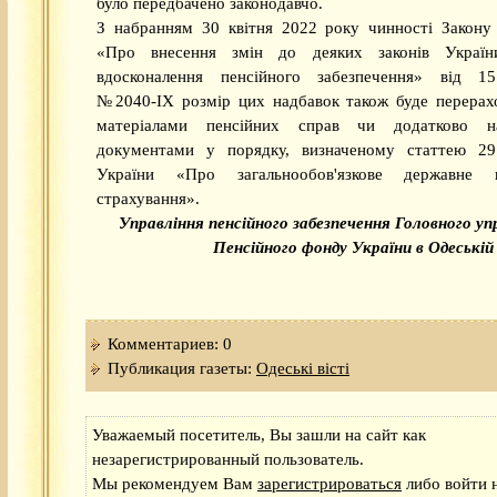
було передбачено законодавчо.
З набранням 30 квітня 2022 року чинності Закону
«Про внесення змін до деяких законів Украї
вдосконалення пенсійного забезпечення» від 15
№2040-ІХ розмір цих надбавок також буде перерах
матеріалами пенсійних справ чи додатково н
документами у порядку, визначеному статтею 29
України «Про загальнообов'язкове державне п
страхування».
Управління пенсійного забезпечення Головного уп
Пенсійного фонду України в Одеській
Комментариев: 0
Публикация газеты:
Одеськi вiстi
Уважаемый посетитель, Вы зашли на сайт как
незарегистрированный пользователь.
Мы рекомендуем Вам
зарегистрироваться
либо войти н