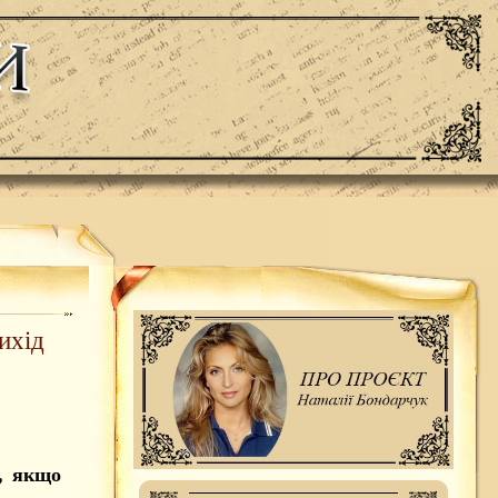
ихід
у, якщо