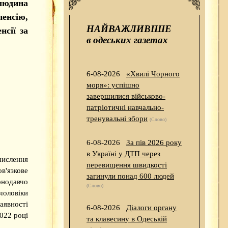
людина
енсію,
НАЙВАЖЛИВІШЕ
нсії за
в одеських газетах
6-08-2026
«Хвилі Чорного
моря»: успішно
завершилися військово-
патріотичні навчально-
тренувальні збори
(Слово)
6-08-2026
За пів 2026 року
в Україні у ДТП через
числення
перевищення швидкості
'язкове
загинули понад 600 людей
нодавчо
(Слово)
оловіки
аявності
6-08-2026
Діалоги органу
022 році
та клавесину в Одеській