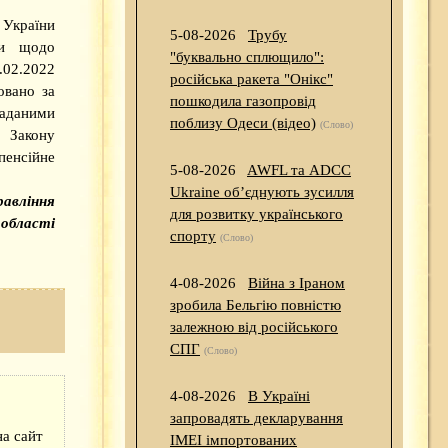
 України
5-08-2026
Трубу
ни щодо
"буквально сплющило":
.02.2022
російська ракета "Онікс"
овано за
пошкодила газопровід
аданими
поблизу Одеси (відео)
(Слово)
 Закону
енсійне
5-08-2026
AWFL та ADCC
Ukraine об’єднують зусилля
равління
для розвитку українського
 області
спорту
(Слово)
4-08-2026
Війна з Іраном
зробила Бельгію повністю
залежною від російського
СПГ
(Слово)
4-08-2026
В Україні
запровадять декларування
а сайт
IMEI імпортованих