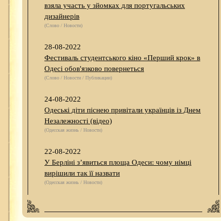
взяла участь у зйомках для португальських
дизайнерів
(Слово / Новости)
28-08-2022
Фестиваль студентського кіно «Перший крок» в
Одесі обов'язково повернеться
(Слово / Новости / Публикации)
24-08-2022
Одеські діти піснею привітали українців із Днем
Незалежності (відео)
(Одесская жизнь / Новости)
22-08-2022
У Берліні з’явиться площа Одеси: чому німці
вирішили так її назвати
(Одесская жизнь / Новости)