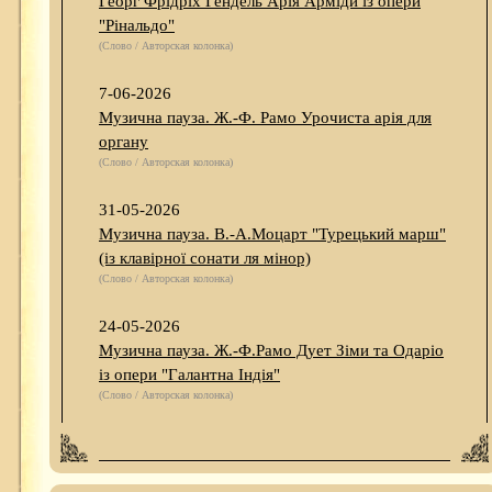
Георг Фрідріх Гендель Арія Арміди із опери
"Рінальдо"
(Слово / Авторская колонка)
7-06-2026
Музична пауза. Ж.-Ф. Рамо Урочиста арія для
органу
(Слово / Авторская колонка)
31-05-2026
Музична пауза. В.-А.Моцарт "Турецький марш"
(із клавірної сонати ля мінор)
(Слово / Авторская колонка)
24-05-2026
Музична пауза. Ж.-Ф.Рамо Дует Зіми та Одаріо
із опери "Галантна Індія"
(Слово / Авторская колонка)