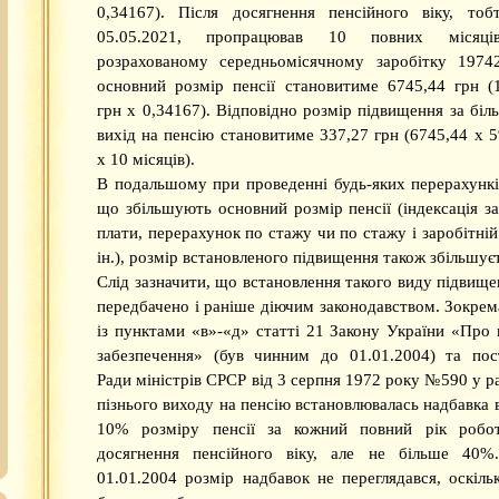
0,34167). Після досягнення пенсійного віку, тоб
05.05.2021, пропрацював 10 повних місяц
розрахованому середньомісячному заробітку 1974
основний розмір пенсії становитиме 6745,44 грн (
грн х 0,34167). Відповідно розмір підвищення за біль
вихід на пенсію становитиме 337,27 грн (6745,44 х 
х 10 місяців).
В подальшому при проведенні будь-яких перерахунків
що збільшують основний розмір пенсії (індексація за
плати, перерахунок по стажу чи по стажу і заробітній
ін.), розмір встановленого підвищення також збільшує
Слід зазначити, що встановлення такого виду підвище
передбачено і раніше діючим законодавством. Зокрема
із пунктами «в»-«д» статті 21 Закону України «Про 
забезпечення» (був чинним до 01.01.2004) та по
Ради міністрів СРСР від 3 серпня 1972 року №590 у ра
пізнього виходу на пенсію встановлювалась надбавка в
10% розміру пенсії за кожний повний рік робот
досягнення пенсійного віку, але не більше 40%
01.01.2004 розмір надбавок не переглядався, оскіль