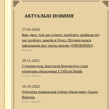
АКТУАЛЬНІ НОВИНИ
27-01-2026
Вже двоє: тіло ще одного загиблого знайшли під
час розбору завалів в Одесі. Підтвердилася
інформація про третю жертву (ОНОВЛЕНО)
(Новости)
29-11-2022
Супермодель Анастасія Бондарчук стала
обличчям обкладинки L’Officiel Baltik
(Слово / Новости)
16-10-2022
Одеситка прикрасила собою обкладинку Grazia
Bulgaria
(Слово / Новости)