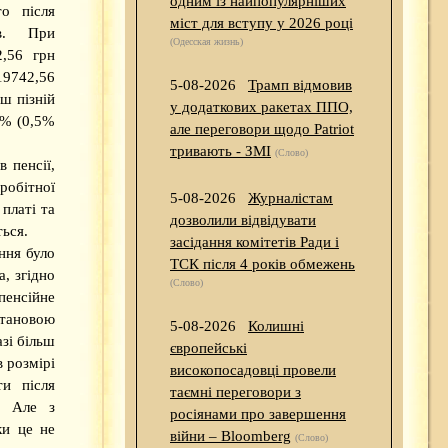
одним із найпопулярніших
то після
міст для вступу у 2026 році
ів. При
(Одесская жизнь)
2,56 грн
19742,56
5-08-2026
Трамп відмовив
ш пізній
у додаткових ракетах ППО,
5% (0,5%
але переговори щодо Patriot
тривають - ЗМІ
(Слово)
 пенсії,
робітної
5-08-2026
Журналістам
 платі та
дозволили відвідувати
ться.
засідання комітетів Ради і
ння було
ТСК після 4 років обмежень
, згідно
(Слово)
пенсійне
становою
5-08-2026
Колишні
зі більш
європейські
 розмірі
високопосадовці провели
и після
таємні переговори з
. Але з
росіянами про завершення
ки це не
війни – Bloomberg
(Слово)