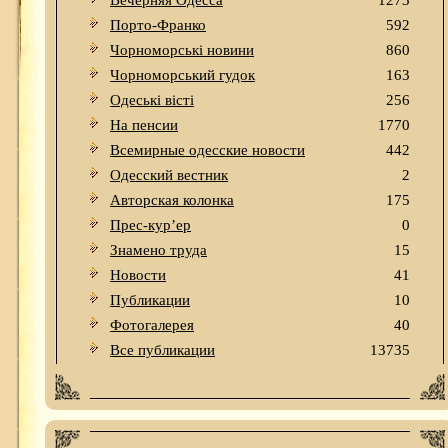
Вечерняя Одесса
1273
Порто-Франко
592
Чорноморські новини
860
Чорноморський гудок
163
Одеськi вiстi
256
На пенсии
1770
Всемирные одесские новости
442
Одесский вестник
2
Авторская колонка
175
Прес-кур’ер
0
Знамено труда
15
Новости
41
Публикации
10
Фотогалерея
40
Все публикации
13735