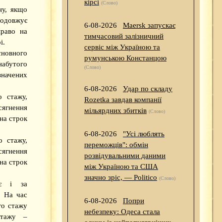
кірсі
(Слово)
ну, якщо
одовжує
6-08-2026
Maersk запускає
право на
тимчасовий залізничний
і.
сервіс між Україною та
сновного
румунською Констанцою
набутого
(Слово)
значених
6-08-2026
Удар по складу
о стажу,
Rozetka завдав компанії
ягнення
мільярдних збитків
(Слово)
 на строк
6-08-2026
"Усі люблять
о стажу,
переможців": обмін
ягнення
розвідувальними даними
 на строк
між Україною та США
значно зріс, — Politico
(Слово)
ює і за
. На час
6-08-2026
Попри
го стажу
небезпеку: Одеса стала
стажу –