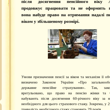
після досягнення пенсійного віку 
продовжує працювати та не оформить п
вона набуде право на отримання надалі пе
віком у збільшеному розмірі.
Умови призначення пенсії за віком та механізм її об
визначено Законом України «Про загальнообов
державне пенсійне страхування». Так, зако
врегульовано, що право на пенсію жінки та ч
набувають після досягнення 60-річного віку за н
необхідного для цього страхового стажу. Зокрема, у 2
тривалість необхідного стажу становить 29 років.