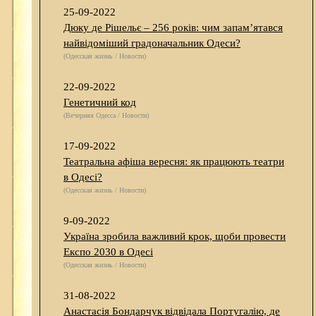
25-09-2022
Дюку де Рішельє – 256 років: чим запам’ятався
найвідоміший градоначальник Одеси?
(Одесская жизнь / Новости)
22-09-2022
Генетичний код
(Вечерняя Одесса / Новости)
17-09-2022
Театральна афіша вересня: як працюють театри
в Одесі?
(Одесская жизнь / Новости)
9-09-2022
Україна зробила важливий крок, щоби провести
Експо 2030 в Одесі
(Одесская жизнь / Новости)
31-08-2022
Анастасія Бондарчук відвідала Португалію, де