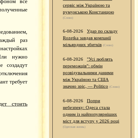
офоном все
сервіс між Україною та
 полученные
румунською Констанцою
(Слово)
едованием,
6-08-2026
Удар по складу
Rozetka завдав компанії
аждый раз
мільярдних збитків
(Слово)
 настройках
Или нужно
6-08-2026
"Усі люблять
е создадут
переможців": обмін
отключения
розвідувальними даними
між Україною та США
ант требует
значно зріс, — Politico
(Слово)
6-08-2026
Попри
дет стоить
небезпеку: Одеса стала
одним із найпопулярніших
міст для вступу у 2026 році
(Одесская жизнь)