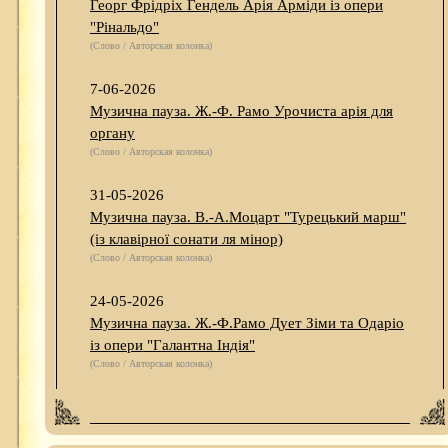
Георг Фрідріх Гендель Арія Арміди із опери
"Рінальдо"
(Слово / Авторская колонка)
7-06-2026
Музична пауза. Ж.-Ф. Рамо Урочиста арія для
органу
(Слово / Авторская колонка)
31-05-2026
Музична пауза. В.-А.Моцарт "Турецький марш"
(із клавірної сонати ля мінор)
(Слово / Авторская колонка)
24-05-2026
Музична пауза. Ж.-Ф.Рамо Дует Зіми та Одаріо
із опери "Галантна Індія"
(Слово / Авторская колонка)