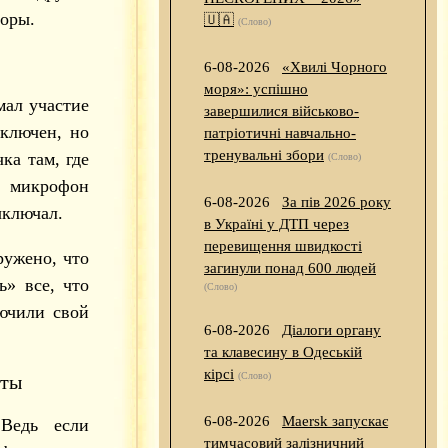
оры.
🇺🇦
(Слово)
6-08-2026
«Хвилі Чорного
моря»: успішно
ал участие
завершилися військово-
ключен, но
патріотичні навчально-
тренувальні збори
ка там, где
(Слово)
я микрофон
6-08-2026
За пів 2026 року
ыключал.
в Україні у ДТП через
перевищення швидкості
ружено, что
загинули понад 600 людей
» все, что
(Слово)
ючили свой
6-08-2026
Діалоги органу
та клавесину в Одеській
кірсі
(Слово)
рты
6-08-2026
Maersk запускає
 Ведь если
тимчасовий залізничний