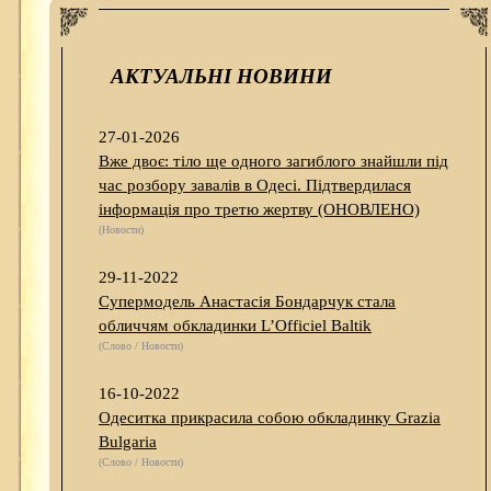
АКТУАЛЬНІ НОВИНИ
27-01-2026
Вже двоє: тіло ще одного загиблого знайшли під
час розбору завалів в Одесі. Підтвердилася
інформація про третю жертву (ОНОВЛЕНО)
(Новости)
29-11-2022
Супермодель Анастасія Бондарчук стала
обличчям обкладинки L’Officiel Baltik
(Слово / Новости)
16-10-2022
Одеситка прикрасила собою обкладинку Grazia
Bulgaria
(Слово / Новости)