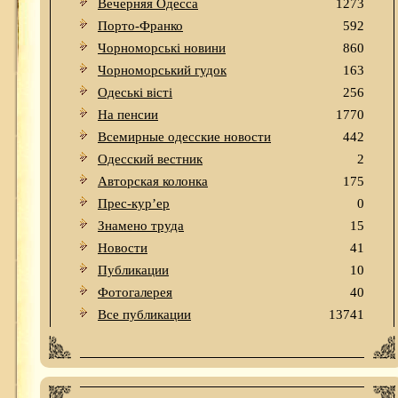
Вечерняя Одесса
1273
Порто-Франко
592
Чорноморські новини
860
Чорноморський гудок
163
Одеськi вiстi
256
На пенсии
1770
Всемирные одесские новости
442
Одесский вестник
2
Авторская колонка
175
Прес-кур’ер
0
Знамено труда
15
Новости
41
Публикации
10
Фотогалерея
40
Все публикации
13741