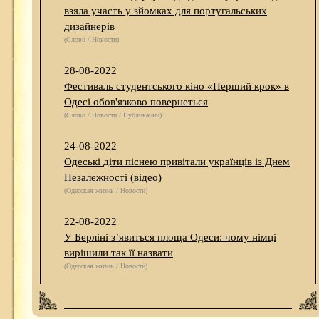
взяла участь у зйомках для португальських
дизайнерів
(Слово / Новости)
28-08-2022
Фестиваль студентського кіно «Перший крок» в
Одесі обов'язково повернеться
(Слово / Новости / Публикации)
24-08-2022
Одеські діти піснею привітали українців із Днем
Незалежності (відео)
(Одесская жизнь / Новости)
22-08-2022
У Берліні з’явиться площа Одеси: чому німці
вирішили так її назвати
(Одесская жизнь / Новости)