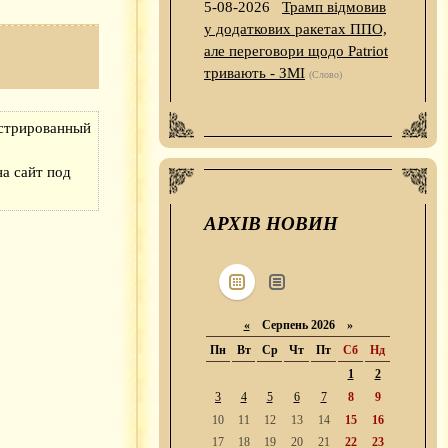
5-08-2026
Трамп відмовив
у додаткових ракетах ППО,
але переговори щодо Patriot
тривають - ЗМІ
(Слово)
истрированный
а сайт под
АРХІВ НОВИН
«
Серпень 2026 »
Пн
Вт
Ср
Чт
Пт
Сб
Нд
1
2
3
4
5
6
7
8
9
10
11
12
13
14
15
16
17
18
19
20
21
22
23