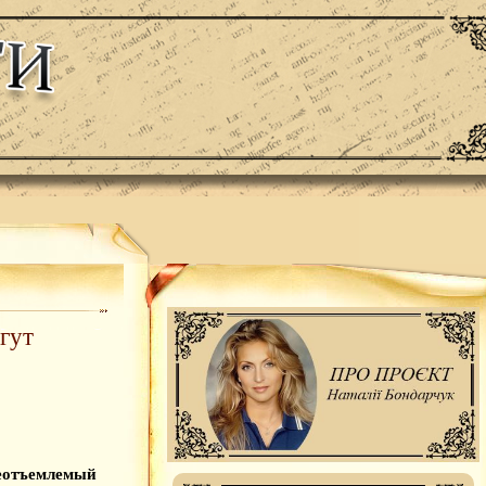
гут
неотъемлемый