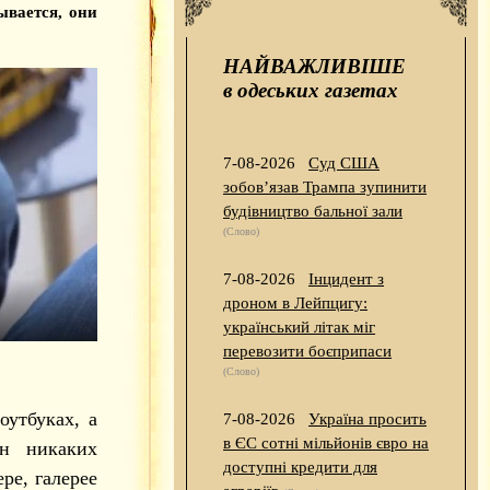
ывается, они
НАЙВАЖЛИВІШЕ
в одеських газетах
7-08-2026
Суд США
зобов’язав Трампа зупинити
будівництво бальної зали
(Слово)
7-08-2026
Інцидент з
дроном в Лейпцигу:
український літак міг
перевозити боєприпаси
(Слово)
оутбуках, а
7-08-2026
Україна просить
в ЄС сотні мільйонів євро на
он никаких
доступні кредити для
ре, галерее