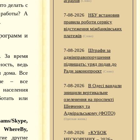
аграріїв
(Слово)
что делать с
 работы? А
7-08-2026
НБУ встановив
.
правила роботи сервісу
відстеження міжбанківських
рограмм и
платежів
(Слово)
7-08-2026
Штрафи за
. За время
адмінправопорушення
ость, ведь
підвищать: уряд подав до
Ради законопроєкт
 дома. Все
(Слово)
оле – все
7-08-2026
В Одесі вандали
населения
знищили вертикальне
ботать или
озеленення на проспекті
Шевченку та
Адміральському (ФОТО)
(Одесская жизнь)
eams/Skype,
 WhereBy,
7-08-2026
«КУБОК
гие другие
НЕСКОРЕНИХ – 2026»