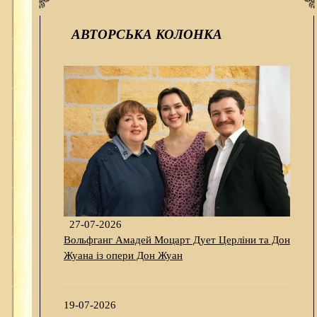
АВТОРСЬКА КОЛОНКА
27-07-2026
Вольфганг Амадей Моцарт Дует Церліни та Дон
Жуана із опери Дон Жуан
19-07-2026