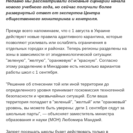
Недавно мы рассматривали основные сценарии начала
нового учебного года, но сейчас получили более
развернутый ответ от экспертов Центра
общественного мониторинга и контроля.
Прежде всего напоминаем, что с 1 августа в Украине
действуют новые правила адаптивного карантина, которые
позволяют усиливать или ослаблять ограничения в
отдельных городах и районах. Теперь регионы разделены на
зоны в зависимости от эпидемиологической ситуации:
"зеленую", "желтую", "оранжевую" и "красную". Согласно
этому разделению в Минздраве есть несколько вариантов
работы школ с 1 сентября.
"Решение об отнесении той или иной территории до
определенного уровня принимает госкомиссия техногенной
безопасности и чрезвычайных ситуаций. Если ваша
территория попадает в "зеленый", "желтый" или "оранжевый"
уровень, вы можете быть уверены: дети 1 сентября сядут за
школьные парты", — объясняет заместитель министра
образования и науки (МОН) Любомира Мандзий.
Запрет посещать школы будет действовать только в