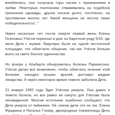
влюблялись, она получала горы писем с признаниями в
любви. Некоторые поклонники отваживались на подобное
признание однажды, другие писали долго, постоянно, на
протяжении многих лет. Какой женщине не лестна такая
победительность!.."
Через несколько лет после смерти первой жены Елены
Осиповны Утёсов переехал в дом на Каретном ряду 5/10, где
жила Дита с мужем. Квартиры были на одной лестничной
площадке, что облегчало общение, так как Утёсов больше
всего на свете боялся одиночества.
Но вскоре у Альберта обнаружилась болезнь Паркинсона.
Утёсов делал все возможное, чтобы облегчить течение этой
болезни: находил лучших врачей, доставал редкие
лекарства. А через некоторое время тяжело заболела Дита.
21 января 1982 года Эдит Утёсова умерла. Она давно и
тяжело болела, но все равно ее смерть для Утёсова была
неожиданной. Многие источники ошибочно сообщают, что
Дита умерла от лейкемии. На самом деле это не так. Елена
Фрадкина и Наталья Глазер, двоюродные племянницы Диты