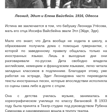
Леонид, Эдит и Елена Вайсбейн. 1916, Одесса
Истина же заключается в том, что бабушку Леонида Утёсова,
мать его отца Иосифа Вайсбейна звали Этл (Эйдя, Эдя).
Мало кто знает, что Дита вообще не ходила в школу, а
образование получила дома с помощью гувернантки, с
которой по заведенному правилу общалась только на
иностранных языках. Лишь в выходные дни они
разговаривали по-русски. Дита свободно владела
английским, немецким и французским языками, легко читала
западных классиков в подлиннике. Благодаря этому, уже
работая на эстраде, Эдит Леонидовна часто переводила
тексты иностранных песен, которые впоследствии исполняла
со сцены сама либо в дуэте с отцом.
Она с детства училась музыке, занималась в
хореографическом училище по классу Вагановой. В 1933
году была принята в Театр-студию под руководством Рубена
Симонова и одновременно вошла в труппу театра.