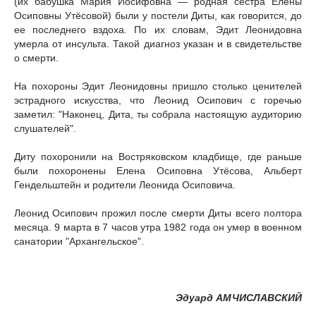
(их бабушка Мария Иосифовна — родная сестра Елены
Осиповны Утёсовой) были у постели Диты, как говорится, до
ее последнего вздоха. По их словам, Эдит Леонидовна
умерла от инсульта. Такой диагноз указан и в свидетельстве
о смерти.
На похороны Эдит Леонидовны пришло столько ценителей
эстрадного искусства, что Леонид Осипович с горечью
заметил: "Наконец, Дита, ты собрала настоящую аудиторию
слушателей".
Диту похоронили на Востряковском кладбище, где раньше
были похоронены Елена Осиповна Утёсова, Альберт
Гендельштейн и родители Леонида Осиповича.
Леонид Осипович прожил после смерти Диты всего полтора
месяца. 9 марта в 7 часов утра 1982 года он умер в военном
санатории "Архангельское".
Эдуард АМЧИСЛАВСКИЙ