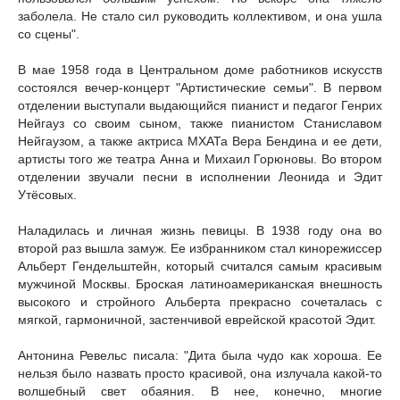
заболела. Не стало сил руководить коллективом, и она ушла
со сцены".
В мае 1958 года в Центральном доме работников искусств
состоялся вечер-концерт "Артистические семьи". В первом
отделении выступали выдающийся пианист и педагог Генрих
Нейгауз со своим сыном, также пианистом Станиславом
Нейгаузом, а также актриса МХАТа Вера Бендина и ее дети,
артисты того же театра Анна и Михаил Горюновы. Во втором
отделении звучали песни в исполнении Леонида и Эдит
Утёсовых.
Наладилась и личная жизнь певицы. В 1938 году она во
второй раз вышла замуж. Ее избранником стал кинорежиссер
Альберт Гендельштейн, который считался самым красивым
мужчиной Москвы. Броская латиноамериканская внешность
высокого и стройного Альберта прекрасно сочеталась с
мягкой, гармоничной, застенчивой еврейской красотой Эдит.
Антонина Ревельс писала: "Дита была чудо как хороша. Ее
нельзя было назвать просто красивой, она излучала какой-то
волшебный свет обаяния. В нее, конечно, многие