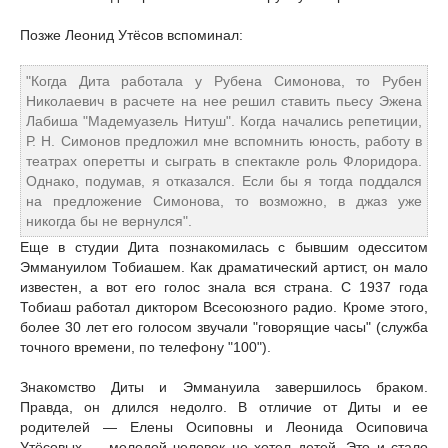
Позже Леонид Утёсов вспоминал:
"Когда Дита работала у Рубена Симонова, то Рубен
Николаевич в расчете на нее решил ставить пьесу Эжена
Лабиша "Мадемуазель Нитуш". Когда начались репетиции,
Р. Н. Симонов предложил мне вспомнить юность, работу в
театрах оперетты и сыграть в спектакле роль Флоридора.
Однако, подумав, я отказался. Если бы я тогда поддался
на предложение Симонова, то возможно, в джаз уже
никогда бы не вернулся".
Еще в студии Дита познакомилась с бывшим одесситом
Эммануилом Тобиашем. Как драматический артист, он мало
известен, а вот его голос знала вся страна. С 1937 года
Тобиаш работал диктором Всесоюзного радио. Кроме этого,
более 30 лет его голосом звучали "говорящие часы" (служба
точного времени, по телефону "100").
Знакомство Диты и Эммануила завершилось браком.
Правда, он длился недолго. В отличие от Диты и ее
родителей — Елены Осиповны и Леонида Осиповича
Утёсовых — молодой человек не хотел детей. Это и стало