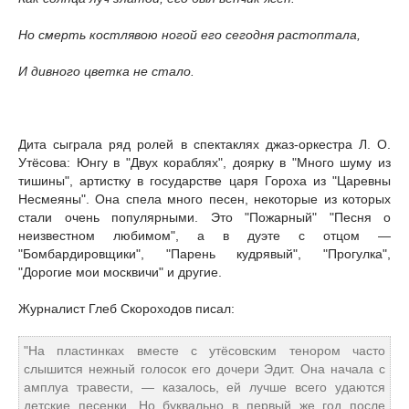
Но смерть костлявою ногой его сегодня растоптала,
И дивного цветка не стало.
Дита сыграла ряд ролей в спектаклях джаз-оркестра Л. О.
Утёсова: Юнгу в "Двух кораблях", доярку в "Много шуму из
тишины", артистку в государстве царя Гороха из "Царевны
Несмеяны". Она спела много песен, некоторые из которых
стали очень популярными. Это "Пожарный" "Песня о
неизвестном любимом", а в дуэте с отцом —
"Бомбардировщики", "Парень кудрявый", "Прогулка",
"Дорогие мои москвичи" и другие.
Журналист Глеб Скороходов писал:
"На пластинках вместе с утёсовским тенором часто
слышится нежный голосок его дочери Эдит. Она начала с
амплуа травести, — казалось, ей лучше всего удаются
детские песенки. Но буквально в первый же год после