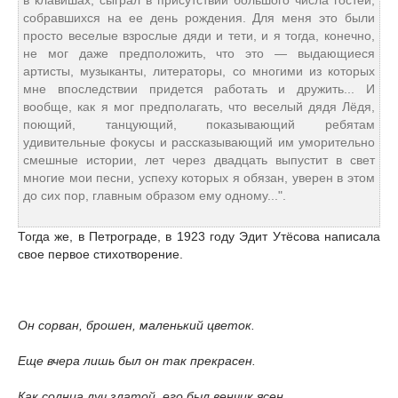
в клавишах, сыграл в присутствии большого числа гостей,
собравшихся на ее день рождения. Для меня это были
просто веселые взрослые дяди и тети, и я тогда, конечно,
не мог даже предположить, что это — выдающиеся
артисты, музыканты, литераторы, со многими из которых
мне впоследствии придется работать и дружить... И
вообще, как я мог предполагать, что веселый дядя Лёдя,
поющий, танцующий, показывающий ребятам
удивительные фокусы и рассказывающий им уморительно
смешные истории, лет через двадцать выпустит в свет
многие мои песни, успеху которых я обязан, уверен в этом
до сих пор, главным образом ему одному...".
Тогда же, в Петрограде, в 1923 году Эдит Утёсова написала
свое первое стихотворение.
Он сорван, брошен, маленький цветок.
Еще вчера лишь был он так прекрасен.
Как солнца луч златой, его был венчик ясен.