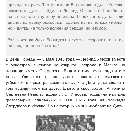
прихода актрисы Театра имени Вахтангова в джаз Утёсова
возникает дуэт — Эдит и Леонид Осипович. Подобного
наша эстрада в ту пору не знала. Герои этого дуэта вели
диалог, которому оказались подвластны не только лирика,
но и шутка, не только волнения сердца, но и юмор.
Эти качества Эдит Леонидовна сумела сохранить и в тех
песнях, что пела без отца".
В день Победы — 9 мая 1945 года — Леонид Утёсов вместе
с оркестром выступал на открытой эстраде в Москве на
площади имени Свердлова. Рядом с ним пела тогда и его
дочь. Удивительно, но даже некоторые музыканты
утёсовского оркестра сомневались, что Дита участвовала в
том праздничном концерте. Благо, в свое время, Антонина
Сергеевна Ревельс, вдова Л. О. Утёсова, подарила нам ряд
фотографий, сделанных 9 мая 1945 года на площади
Свердлова в Москве. На некоторых из них изображена Дита.