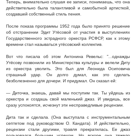
Теперь, внимательно слушая ее записи, понимаешь, что она
действительно была талантливой и самобытной артисткой,
создавшей собственный стиль пения.
После показа программы 1952 года было принято решение
об отстранении Эдит Утёсовой от участия в выступлениях
Государственного эстрадного оркестра РСФСР, как к этому
времени стал называться утёсовский коллектив.
Вот что писала об этом Антонина Ревельс: "...однажды
Утёсову позвонили из Министерства культуры и велели Диту
из оркестра уволить. Это был для Леонида Осиповича
страшный удар. Он долго думал, как это сделать
безболезненно для дочери. И придумал. Он сказал ей:
— Диточка, знаешь, давай мы поступим так. Ты уйдешь из
оркестра и создашь свой маленький джаз. И увидишь, все
сразу успокоятся, исчезнут эти несправедливые рецензии.
Дита так и сделала. (Она выступала с инструментальным
септетом под руководством О. Кандата). И действительно,
рецензии стали другими, травля прекратилась. Ее джаз
пользовался большим успехом. Но вскоре она тяжело