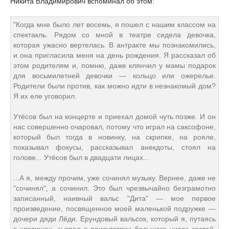
Никита Владимирович вспоминал об этом:
"Когда мне было лет восемь, я пошел с нашим классом на
спектакль. Рядом со мной в театре сидела девочка,
которая ужасно вертелась. В антракте мы познакомились,
и она пригласила меня на день рождения. Я рассказал об
этом родителям и, помню, даже клянчил у мамы подарок
для восьмилетней девочки — кольцо или ожерелье.
Родители были против, как можно идти в незнакомый дом?
Я их еле уговорил.
Утёсов был на концерте и приехал домой чуть позже. И он
нас совершенно очаровал, потому что играл на саксофоне,
который был тогда в новинку, на скрипке, на рояле,
показывал фокусы, рассказывал анекдоты, стоял на
голове... Утёсов был в двадцати лицах...
...А я, между прочим, уже сочинял музыку. Вернее, даже не
"сочинял", а сочинил. Это был чрезвычайно безграмотно
записанный, наивный вальс "Дита" — мое первое
произведение, посвященное моей маленькой подружке —
дочери дяди Лёди. Ерундовый вальсок, который я, путаясь