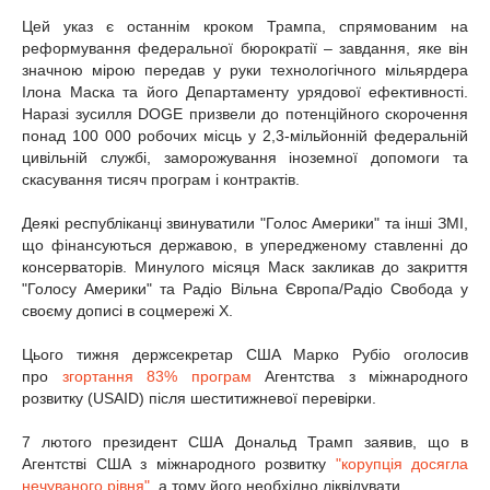
Цей указ є останнім кроком Трампа, спрямованим на
реформування федеральної бюрократії – завдання, яке він
значною мірою передав у руки технологічного мільярдера
Ілона Маска та його Департаменту урядової ефективності.
Наразі зусилля DOGE призвели до потенційного скорочення
понад 100 000 робочих місць у 2,3-мільйонній федеральній
цивільній службі, заморожування іноземної допомоги та
скасування тисяч програм і контрактів.
Деякі республіканці звинуватили "Голос Америки" та інші ЗМІ,
що фінансуються державою, в упередженому ставленні до
консерваторів. Минулого місяця Маск закликав до закриття
"Голосу Америки" та Радіо Вільна Європа/Радіо Свобода у
своєму дописі в соцмережі X.
Цього тижня держсекретар США Марко Рубіо оголосив
про
згортання 83% програм
Агентства з міжнародного
розвитку (USAID) після шеститижневої перевірки.
7 лютого президент США Дональд Трамп заявив, що в
Агентстві США з міжнародного розвитку
"корупція досягла
нечуваного рівня"
, а тому його необхідно ліквідувати.