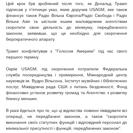
Цей крок був зроблений після того, як Дональд Трамп
підписав у п'ятницю указ, яким доручив USAGM, яке також
фінансує також Радіо Вільна Європа/Радіо Свобода і Радіо
Вільна Азія та шістьом іншим маловідомим агентствам
скоротити свою діяльність до мінімуму, передбаченого
законом, заявивши, що це необхідно для скорочення
бюрократичного апарату.
Трамп конфліктував з "Голосом Америки" під час свого
першого терміну.
Окрім USAGM, під скорочення потрапили Федеральна
служба посередництва і примирення, Міжнародний центр
науковців ім. Вудро Вільсона, Інститут музейних і бібліотечних
послуг, Міжвідомча рада США з питань бездомності, Фонд
фінансових установ розвитку громад та Агентство з розвитку
бізнесу меншин.
В указі йдеться про те, що ці відомства повинні ліквідувати всі
операції, не передбачені законом, а також "скоротити
виконання своїх статутних функцій і відповідний персонал до
мінімальної присутності і функцій, передбачених законом".