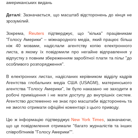
американських видань
Деталі
: Зазначається, що масштаб відсторонень до кінця не
зрозумілий.
Зокрема,
Reuters
підтверджує, що "кілька" працівникам
"Голосу Америки" – міжнародного медіа, який працює більш
ніж 40 мовами, надіслали агентству копію електронного
листа, в якому їх повідомили про негайне відправлення у
відпустку з повним збереженням заробітної плати та пільг "до
особливого розпорядження".
В електронних листах, надісланих керівником відділу кадрів
Агентства глобальних медіа США (USAGM), материнського
агентства "Голосу Америки", їм було наказано не заходити в
робочі приміщення і не мати доступу до внутрішніх систем.
Агентство достеменно не знає про масштаби відсторонень та
не змогло отримати офіційні коментарі з цього приводу.
Цю ж інформацію підтверджує
New York Times
, зазначаючи,
що це повідомлення отримали "багато журналістів та інших
співробітників "Голосу Америки"".