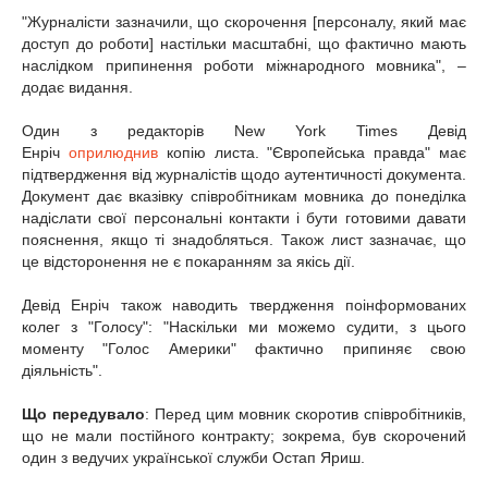
"Журналісти зазначили, що скорочення [персоналу, який має
доступ до роботи] настільки масштабні, що фактично мають
наслідком припинення роботи міжнародного мовника", –
додає видання.
Один з редакторів New York Times Девід
Енріч
оприлюднив
копію листа. "Європейська правда" має
підтвердження від журналістів щодо аутентичності документа.
Документ дає вказівку співробітникам мовника до понеділка
надіслати свої персональні контакти і бути готовими давати
пояснення, якщо ті знадобляться. Також лист зазначає, що
це відсторонення не є покаранням за якісь дії.
Девід Енріч також наводить твердження поінформованих
колег з "Голосу": "Наскільки ми можемо судити, з цього
моменту "Голос Америки" фактично припиняє свою
діяльність".
Що передувало
: Перед цим мовник скоротив співробітників,
що не мали постійного контракту; зокрема, був скорочений
один з ведучих української служби Остап Яриш.