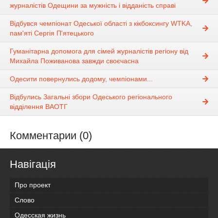
журналістів Одещини за мужність і відданість справі
Відбувся чемпіонат Одеської області з кікбоксингу WTKA,
пам'яті Сергія П'ятецького
Гуманітарна допомога для сімей журналістів регіону від
Михайла Поживанова завжди своєчасна
Одесити повернулись додому, чемпіонами...
Відбулись Загальні збори Одеського регіонального
відділення ВАОТГ
Комментарии (0)
Навігація
Про проект
Слово
Одесская жизнь