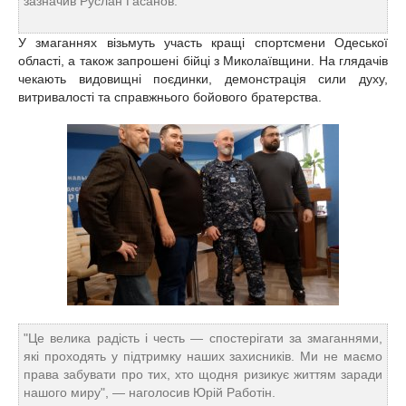
зазначив Руслан Гасанов.
У змаганнях візьмуть участь кращі спортсмени Одеської
області, а також запрошені бійці з Миколаївщини. На глядачів
чекають видовищні поєдинки, демонстрація сили духу,
витривалості та справжнього бойового братерства.
"Це велика радість і честь — спостерігати за змаганнями,
які проходять у підтримку наших захисників. Ми не маємо
права забувати про тих, хто щодня ризикує життям заради
нашого миру", — наголосив Юрій Работін.