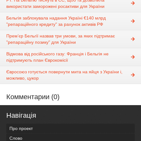
використати заморожені росактиви для України
Бельгія заблокувала надання Україні €140 млрд
"репараційного кредиту" за рахунок активів РФ
Прем’єр Бельгії назвав три умови, за яких підтримає
"репараційну позику" для України
Відмова від російського газу: Франція і Бельгія не
підтримують план Єврокомісії
Євросоюз готується повернути мита на яйця з України і,
можливо, цукор
Комментарии (0)
Навігація
Про проект
Слово