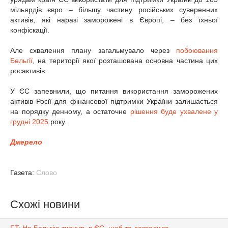
мільярдів євро – більшу частину російських суверенних
активів, які наразі заморожені в Європі, – без їхньої
конфіскації.
Але схвалення плану загальмувало через
побоювання
Бельгії
, на території якої розташована основна частина цих
росактивів.
У ЄС запевнили, що питання використання заморожених
активів Росії для фінансової підтримки України залишається
на порядку денному, а остаточне
рішення буде ухвалене у
грудні 2025
року.
Джерело
Газета:
Слово
Схожі новини
FT: На Бельгію тиснуть в ЄС, щоб та дозволила