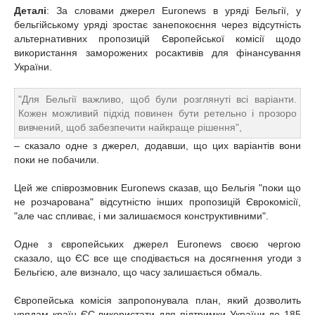
Деталі
: За словами джерел Euronews в уряді Бельгії, у
бельгійському уряді зростає занепокоєння через відсутність
альтернативних пропозицій Європейської комісії щодо
використання заморожених росактивів для фінансування
України.
"Для Бельгії важливо, щоб були розглянуті всі варіанти.
Кожен можливий підхід повинен бути ретельно і прозоро
вивчений, щоб забезпечити найкраще рішення",
– сказало одне з джерел, додавши, що цих варіантів вони
поки не побачили.
Цей же співрозмовник Euronews сказав, що Бельгія "поки що
не розчарована" відсутністю інших пропозицій Єврокомісії,
"але час спливає, і ми залишаємося конструктивними".
Одне з європейських джерел Euronews своєю чергою
сказало, що ЄС все ще сподівається на досягнення угоди з
Бельгією, але визнало, що часу залишається обмаль.
Європейська комісія запропонувала план, який дозволить
урядам країн ЄС використати для підтримки України до 185