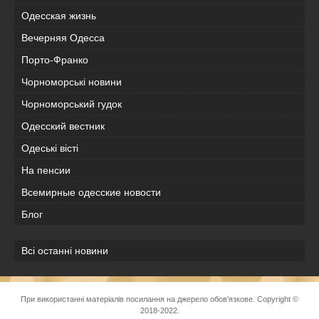
Одесская жизнь
Вечерняя Одесса
Порто-Франко
Чорноморські новини
Чорноморський гудок
Одесский вестник
Одеськi вiстi
На пенсии
Всемирные одесские новости
Блог
Всі останні новини
При використанні матеріалів посилання на джерело обов'язкове. Copyright ©
2018-2022.