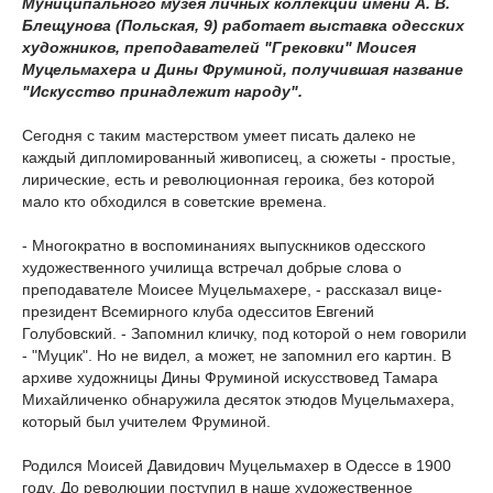
Муниципального музея личных коллекций имени А. В.
Блещунова (Польская, 9) работает выставка одесских
художников, преподавателей "Грековки" Моисея
Муцельмахера и Дины Фруминой, получившая название
"Искусство принадлежит народу".
Сегодня с таким мастерством умеет писать далеко не
каждый дипломированный живописец, а сюжеты - простые,
лирические, есть и революционная героика, без которой
мало кто обходился в советские времена.
- Многократно в воспоминаниях выпускников одесского
художественного училища встречал добрые слова о
преподавателе Моисее Муцельмахере, - рассказал вице-
президент Всемирного клуба одесситов Евгений
Голубовский. - Запомнил кличку, под которой о нем говорили
- "Муцик". Но не видел, а может, не запомнил его картин. В
архиве художницы Дины Фруминой искусствовед Тамара
Михайличенко обнаружила десяток этюдов Муцельмахера,
который был учителем Фруминой.
Родился Моисей Давидович Муцельмахер в Одессе в 1900
году. До революции поступил в наше художественное