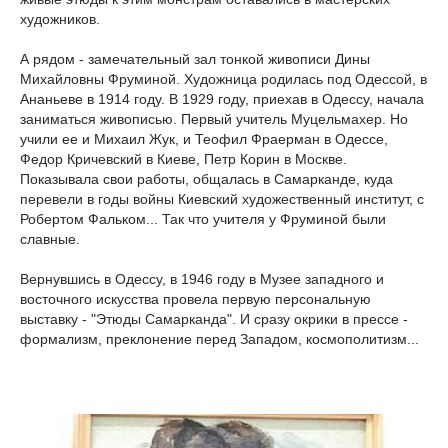
художников.
А рядом - замечательный зал тонкой живописи Дины
Михайловны Фруминой. Художница родилась под Одессой, в
Ананьеве в 1914 году. В 1929 году, приехав в Одессу, начала
заниматься живописью. Первый учитель Муцельмахер. Но
учили ее и Михаил Жук, и Теофил Фраерман в Одессе,
Федор Кричевский в Киеве, Петр Корин в Москве.
Показывала свои работы, общалась в Самарканде, куда
перевели в годы войны Киевский художественный институт, с
Робертом Фальком... Так что учителя у Фруминой были
славные.
Вернувшись в Одессу, в 1946 году в Музее западного и
восточного искусства провела первую персональную
выставку - "Этюды Самарканда". И сразу окрики в прессе -
формализм, преклонение перед Западом, космополитизм...