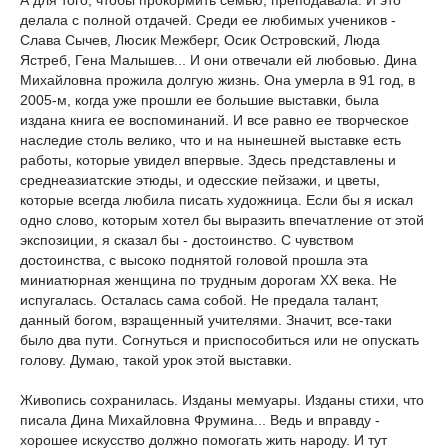
делала с полной отдачей. Среди ее любимых учеников -
Слава Сычев, Люсик Межберг, Осик Островский, Люда
Ястреб, Гена Малышев... И они отвечали ей любовью. Дина
Михайловна прожила долгую жизнь. Она умерла в 91 год, в
2005-м, когда уже прошли ее большие выставки, была
издана книга ее воспоминаний. И все равно ее творческое
наследие столь велико, что и на нынешней выставке есть
работы, которые увидел впервые. Здесь представлены и
среднеазиатские этюды, и одесские пейзажи, и цветы,
которые всегда любила писать художница. Если бы я искал
одно слово, которым хотел бы выразить впечатление от этой
экспозиции, я сказал бы - достоинство. С чувством
достоинства, с высоко поднятой головой прошла эта
миниатюрная женщина по трудным дорогам ХХ века. Не
испугалась. Осталась сама собой. Не предала талант,
данный богом, взращенный учителями. Значит, все-таки
было два пути. Согнуться и приспособиться или не опускать
голову. Думаю, такой урок этой выставки.
Живопись сохранилась. Изданы мемуары. Изданы стихи, что
писала Дина Михайловна Фрумина... Ведь и вправду -
хорошее искусство должно помогать жить народу. И тут