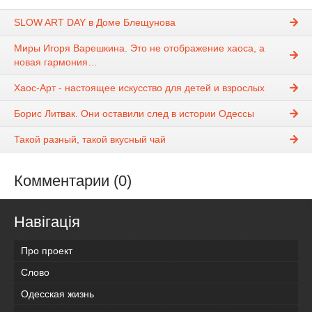
SLOW ART DAY в Доме Блещунова
Миры Игоря Варешкина. Это не отображение хаоса, а
новая гармония…
Хаос-Арт - настоящее искусство для детей и взрослых
Борис Литвак. Они оставили след в истории Одессы
Такой разный, такой вкусный чай
Комментарии (0)
Навігація
Про проект
Слово
Одесская жизнь