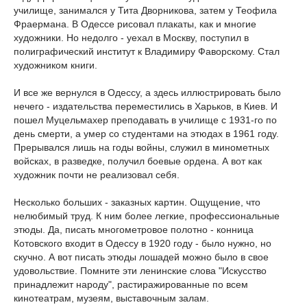
училище, занимался у Тита Дворникова, затем у Теофила
Фраермана. В Одессе рисовал плакаты, как и многие
художники. Но недолго - уехал в Москву, поступил в
полиграфический институт к Владимиру Фаворскому. Стал
художником книги.
И все же вернулся в Одессу, а здесь иллюстрировать было
нечего - издательства переместились в Харьков, в Киев. И
пошел Муцельмахер преподавать в училище с 1931-го по
день смерти, а умер со студентами на этюдах в 1961 году.
Прерывался лишь на годы войны, служил в минометных
войсках, в разведке, получил боевые ордена. А вот как
художник почти не реализовал себя.
Несколько больших - заказных картин. Ощущение, что
нелюбимый труд. К ним более легкие, профессиональные
этюды. Да, писать многометровое полотно - конница
Котовского входит в Одессу в 1920 году - было нужно, но
скучно. А вот писать этюды лошадей можно было в свое
удовольствие. Помните эти ленинские слова "Искусство
принадлежит народу", растиражированные по всем
кинотеатрам, музеям, выставочным залам.