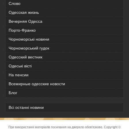
Слово
Одесская жизнь
Вечерняя Одесса
Порто-Франко
Чорноморські новини
Чорноморський гудок
Одесский вестник
Одеськi вiстi
На пенсии
Всемирные одесские новости
Блог
Всі останні новини
При використанні матеріалів посилання на джерело обов'язкове. Copyright ©