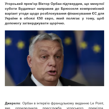
Угорський прем’єр Віктор Орбан підтвердив, що минулої
суботи Будапешт направив до Брюсселя компромісний
варіант угоди щодо розблокування фінансування ЄС для
України в обсязі €50 євро, який полягає у тому, щоб
допомогу затверджувати щорічно.
Джерело
: Орбан в інтерв’ю французькому виданню Le Point,
яке оприлюднила пресслужба угорського прем’єра,