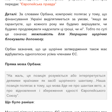
передає
"Європейська правда"
Деталі
: За словами Орбана, компроміс полягає у тому, що
фінансування Україні виділятиметься за умови, "якщо ви
гарантуєте, що кожного року ми будемо вирішувати, чи
будемо продовжувати надсилати ці гроші, чи ні". Тобто по суті
це означає
можливість для Угорщини щорічно
блокувати допомогу.
Орбан зазначив, що це щорічне затвердження також має
відбуватись одноголосно усіма членами ЄС.
Пряма мова Орбана
:
"На жаль, ця позиція розуміється або інтерпретується
деякими країнами як засіб щорічного шантажу…Наша
позиція полягає в тому, що мова йде не про шантаж вето, а
про відновлення і збереження єдності Європейського
Союзу".
Що було раніше
: