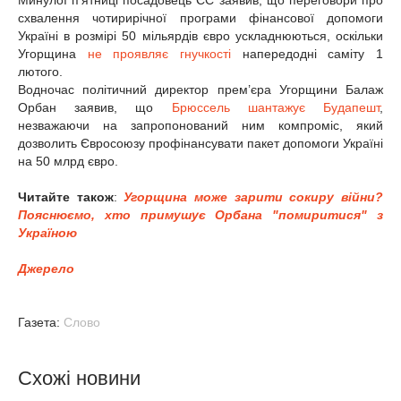
Минулої п'ятниці посадовець ЄС заявив, що переговори про
схвалення чотирирічної програми фінансової допомоги
Україні в розмірі 50 мільярдів євро ускладнюються, оскільки
Угорщина
не проявляє гнучкості
напередодні саміту 1
лютого.
Водночас політичний директор прем’єра Угорщини Балаж
Орбан заявив, що
Брюссель шантажує Будапешт
,
незважаючи на запропонований ним компроміс, який
дозволить Євросоюзу профінансувати пакет допомоги Україні
на 50 млрд євро.
Читайте також
:
Угорщина може зарити сокиру війни?
Пояснюємо, хто примушує Орбана "помиритися" з
Україною
Джерело
Газета:
Слово
Схожі новини