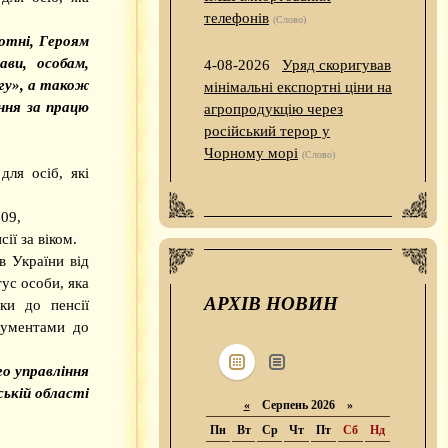
телефонів
(Слово)
Сотні, Героям
ави, особам,
4-08-2026
Уряд скоригував
гу», а також
мінімальні експортні ціни на
ання за працю
агропродукцію через
російський терор у
Чорному морі
(Слово)
ля осіб, які
09,
ії за віком.
в України від
ус особи, яка
АРХІВ НОВИН
ки до пенсії
кументами до
го управління
ській області
«
Серпень 2026 »
Пн
Вт
Ср
Чт
Пт
Сб
Нд