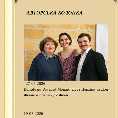
АВТОРСЬКА КОЛОНКА
27-07-2026
Вольфганг Амадей Моцарт Дует Церліни та Дон
Жуана із опери Дон Жуан
19-07-2026