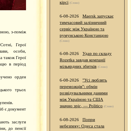
кірсі
(Слово)
6-08-2026
Maersk запускає
тимчасовий залізничний
сервіс між Україною та
иною, з-поміж
румунською Констанцою
(Слово)
Сотні, Герої
ави, особи,
6-08-2026
Удар по складу
а також Герої
Rozetka завдав компанії
рацю в період
мільярдних збитків
(Слово)
ручено орден
6-08-2026
"Усі люблять
переможців": обмін
цького трьох
розвідувальними даними
між Україною та США
упенів.
значно зріс, — Politico
(Слово)
іб є документ
6-08-2026
Попри
ають заслуги
небезпеку: Одеса стала
ни, до пенсії