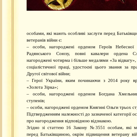
особами, які мають особливі заслуги перед Батьківщ
ветеранів війни є:
– особи, нагороджені орденом Героїв Небесної 
Радянського Союзу, повні кавалери ордена Сл
нагороджені чотирма і більше медалями «За відвагу», 
соціалістичної праці, удостоєні цього звання за п
Другої світової війни;
– Герої України, яким починаючи з 2014 року в
«Золота Зірка»;
– особи, нагороджені орденом Богдана Хмельни
ступенів;
– особи, нагороджені орденом Княгині Ольги трьох ст
Підтвердженням належності до зазначеної категорії ос
про нагородження відповідною відзнакою.
Згідно зі статтею 16 Закону №3551 особам, які м
перед Батьківщиною, окрім підвищення ветерану вій