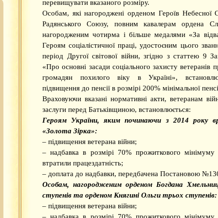
перевищувати вказаного розміру.
Особам, які нагороджені орденом Героїв Небесної 
Радянського Союзу, повним кавалерам ордена Сл
нагородженим чотирма і більше медалями «За відва
Героям соціалістичної праці, удостоєним цього зван
період Другої світової війни, згідно з статтею 9 З
«Про основні засади соціального захисту ветеранів п
громадян похилого віку в Україні», встановлю
підвищення до пенсії в розмірі 200% мінімальної пенсії
Враховуючи вказані нормативні акти, ветеранам вій
заслуги перед Батьківщиною, встановлюється:
Героям України, яким починаючи з 2014 року в
«Золота Зірка»:
– підвищення ветерана війни;
– надбавка в розмірі 70% прожиткового мінімуму д
втратили працездатність;
– доплата до надбавки, передбачена Постановою №13
Особам, нагородженим орденом Богдана Хмельни
ступенів та орденом Княгині Ольги трьох ступенів:
– підвищення ветерана війни;
– надбавка в розмірі 70% прожиткового мінімуму д