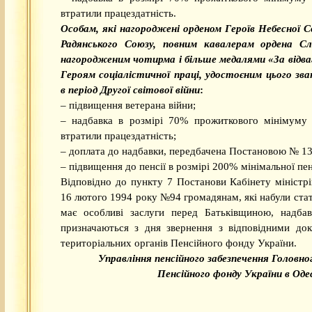
втратили працездатність.
Особам, які нагороджені орденом Героїв Небесної 
Радянського Союзу, повним кавалерам ордена Сл
нагородженим чотирма і більше медалями «За відва
Героям соціалістичної праці, удостоєним цього зв
в період Другої світової війни
:
– підвищення ветерана війни;
– надбавка в розмірі 70% прожиткового мінімуму д
втратили працездатність;
– доплата до надбавки, передбачена Постановою № 13
– підвищення до пенсії в розмірі 200% мінімальної пенс
Відповідно до пункту 7 Постанови Кабінету міністрі
16 лютого 1994 року №94 громадянам, які набули стат
має особливі заслуги перед Батьківщиною, надбав
призначаються з дня звернення з відповідними до
територіальних органів Пенсійного фонду України.
Управління пенсійного забезпечення Головно
Пенсійного фонду України в Оде