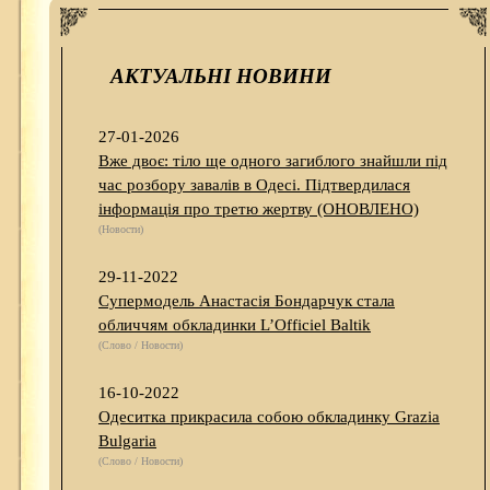
АКТУАЛЬНІ НОВИНИ
27-01-2026
Вже двоє: тіло ще одного загиблого знайшли під
час розбору завалів в Одесі. Підтвердилася
інформація про третю жертву (ОНОВЛЕНО)
(Новости)
29-11-2022
Супермодель Анастасія Бондарчук стала
обличчям обкладинки L’Officiel Baltik
(Слово / Новости)
16-10-2022
Одеситка прикрасила собою обкладинку Grazia
Bulgaria
(Слово / Новости)