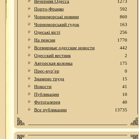
Вечерняя Одесса
1273
Порто-Франко
592
Чорноморські новини
860
Чорноморський гудок
163
Одеськi вiстi
256
На пенсии
1770
Всемирные одесские новости
442
Одесский вестник
2
Авторская колонка
175
Прес-кур’ер
0
Знамено труда
15
Новости
41
Публикации
10
Фотогалерея
40
Все публикации
13735