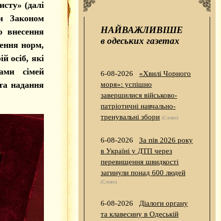
исту» (далі
и Законом
НАЙВАЖЛИВІШЕ
о внесення
в одеських газетах
нення норм,
й осіб, які
ами сімей
6-08-2026
«Хвилі Чорного
 та надання
моря»: успішно
завершилися військово-
патріотичні навчально-
тренувальні збори
(Слово)
6-08-2026
За пів 2026 року
в Україні у ДТП через
перевищення швидкості
загинули понад 600 людей
(Слово)
6-08-2026
Діалоги органу
та клавесину в Одеській