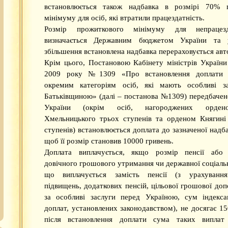
встановлюється також надбавка в розмірі 70% 
мінімуму для осіб, які втратили працездатність.
Розмір прожиткового мінімуму для непрацез
визначається Державним бюджетом України та 
збільшення встановлена надбавка перераховується ав
Крім цього, Постановою Кабінету міністрів України
2009 року №1309 «Про встановлення доплати 
окремим категоріям осіб, які мають особливі з
Батьківщиною» (далі – постанова №1309) передбаче
України (окрім осіб, нагороджених орден
Хмельницького трьох ступенів та орденом Княгині
ступенів) встановлюється доплата до зазначеної надба
щоб її розмір становив 10000 гривень.
Доплата виплачується, якщо розмір пенсії або
довічного грошового утримання чи державної соціаль
що виплачується замість пенсії (з урахування
підвищень, додаткових пенсій, цільової грошової доп
за особливі заслуги перед Україною, сум індекса
доплат, установлених законодавством), не досягає 15
після встановлення доплати сума таких виплат