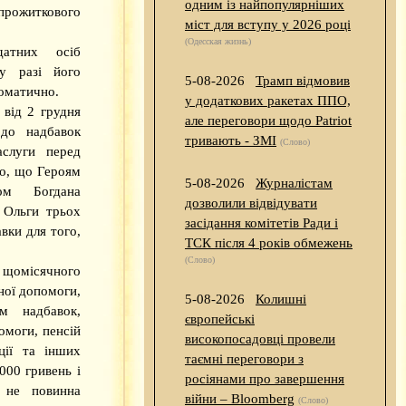
одним із найпопулярніших
прожиткового
міст для вступу у 2026 році
(Одесская жизнь)
датних осіб
у разі його
5-08-2026
Трамп відмовив
томатично.
у додаткових ракетах ППО,
 від 2 грудня
але переговори щодо Patriot
до надбавок
тривають - ЗМІ
(Слово)
аслуги перед
но, що Героям
5-08-2026
Журналістам
ом Богдана
дозволили відвідувати
 Ольги трьох
засідання комітетів Ради і
вки для того,
ТСК після 4 років обмежень
(Слово)
 щомісячного
ної допомоги,
5-08-2026
Колишні
м надбавок,
європейські
омоги, пенсій
високопосадовці провели
ції та інших
таємні переговори з
000 гривень і
росіянами про завершення
 не повинна
війни – Bloomberg
(Слово)