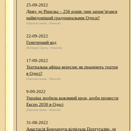
25-09-2022
Дюку де Рішельє – 256 років: чим запам’ятався
найвідоміший градоначальник Одеси?
(Одесская жизнь / Новости)
22-09-2022
Генетичний код
(Вечерняя Одесса / Новости)
17-09-2022
Театральна афіша вересня: як працюють театри
в Одесі?
(Одесская жизнь / Новости)
9-09-2022
Україна зробила важливий крок, щоби провести
Експо 2030 в Одесі
(Одесская жизнь / Новости)
31-08-2022
Анастасія Бондарчук відвідала Португалію, де