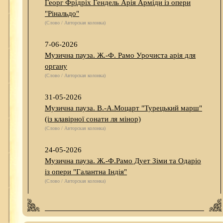
Георг Фрідріх Гендель Арія Арміди із опери
"Рінальдо"
(Слово / Авторская колонка)
7-06-2026
Музична пауза. Ж.-Ф. Рамо Урочиста арія для
органу
(Слово / Авторская колонка)
31-05-2026
Музична пауза. В.-А.Моцарт "Турецький марш"
(із клавірної сонати ля мінор)
(Слово / Авторская колонка)
24-05-2026
Музична пауза. Ж.-Ф.Рамо Дует Зіми та Одаріо
із опери "Галантна Індія"
(Слово / Авторская колонка)