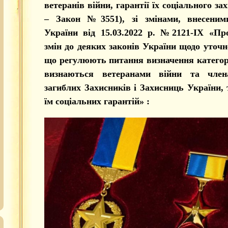
ветеранів війни, гарантії їх соціального зах
– Закон №3551), зі змінами, внесеним
України від 15.03.2022 р. №2121-ІХ «Пр
змін до деяких законів України щодо уточ
що регулюють питання визначення категорі
визнаються ветеранами війни та член
загиблих Захисників і Захисниць України,
їм соціальних гарантій» :