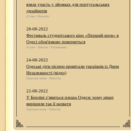
взяла участь у зйомках для португальських
дизайнерів
(Слово / Новости)
28-08-2022
Фестиваль студентського кіно «Перший крок» в
Одесі обов'язково повернеться
(Слово / Новости / Публикации)
24-08-2022
Одеські діти піснею привітали українців із Днем
Незалежності (відео)
(Одесская жизнь / Новости)
22-08-2022
У Берліні з’явиться площа Одеси: чому німці
вирішили так її назвати
(Одесская жизнь / Новости)