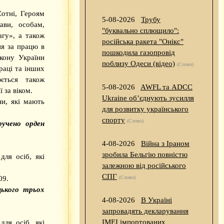
Сотні, Героям
5-08-2026
Трубу
ави, особам,
"буквально сплющило":
гу», а також
російська ракета "Онікс"
ня за працю в
пошкодила газопровід
акону України
поблизу Одеси (відео)
(Слово)
раці та інших
ється також
5-08-2026
AWFL та ADCC
 за віком.
Ukraine об’єднують зусилля
ни, які мають
для розвитку українського
спорту
(Слово)
ручено орден
4-08-2026
Війна з Іраном
зробила Бельгію повністю
ля осіб, які
залежною від російського
СПГ
09.
(Слово)
цького трьох
4-08-2026
В Україні
запровадять декларування
IMEI імпортованих
ля осіб, які