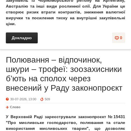
закупівель із Чорноморського регіону на Аргентину,
Австралію та інші види рослинної олії. Для України це
створює ризик втрати контрактів, зниження валютної
виручки та посилення тиску на внутрішні закупівельні
ціни.
Докладно
0
Полювання – відпочинок,
шкури – трофеї: зоозахисники
б’ють на сполох через
внесений у Раду законопроєкт
30-07-2026, 13:00
509
Слово
У Верховній Раді зареєстрували законопроєкт №15431
"Про мисливське господарство, полювання та стале
використання мисливських тварин", що дозволяє