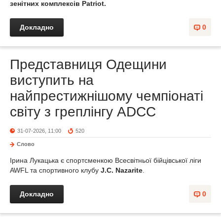
зенітних комплексів Patriot.
Докладно
0
Представниця Одещини
виступить на
найпрестижнішому чемпіонаті
світу з греплінгу ADCC
31-07-2026, 11:00
520
Слово
Ірина Лукацька є спортсменкою Всесвітньої бійцівської ліги
AWFL та спортивного клубу
J.C. Nazarite
.
Докладно
0