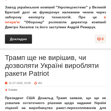
Завод українською компанії "Укрспецсистемс" у Великій
Британії досі не функціонує належним чином через
заборону експорту технологій. Про це
в
інтерв'ю
"Оборонці" розповіли директор компанії
Дмитро Хасапов та його заступник Андрій Римарук.
Докладно
0
Трамп ще не вирішив, чи
дозволяти Україні виробляти
ракети Patriot
31-07-2026, 15:00
461
Слово
Президент США Дональд Трамп заявив, що ще не
ухвалив остаточного рішення щодо надання Україні
ліцензії на виробництво ракет-перехоплювачів для