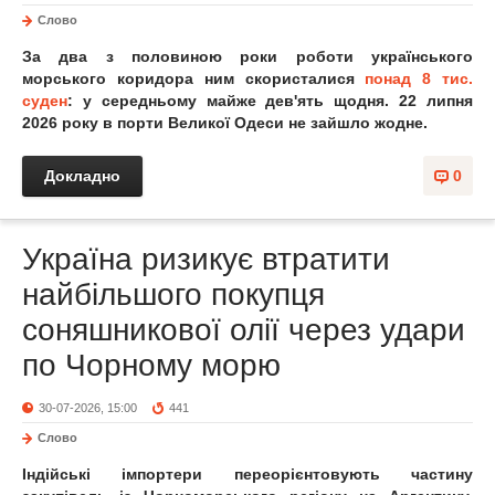
Слово
За два з половиною роки роботи українського
морського коридора ним скористалися
понад 8 тис.
суден
: у середньому майже дев'ять щодня. 22 липня
2026 року в порти Великої Одеси не зайшло жодне.
Докладно
0
Україна ризикує втратити
найбільшого покупця
соняшникової олії через удари
по Чорному морю
30-07-2026, 15:00
441
Слово
Індійські імпортери переорієнтовують частину