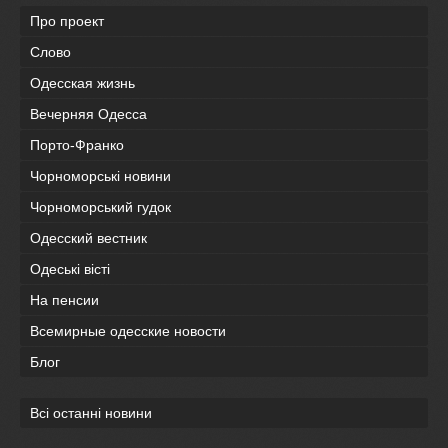
Про проект
Слово
Одесская жизнь
Вечерняя Одесса
Порто-Франко
Чорноморські новини
Чорноморський гудок
Одесский вестник
Одеськi вiстi
На пенсии
Всемирные одесские новости
Блог
Всі останні новини