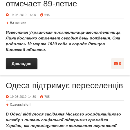
отмечает 89-летие
19-03-2019, 16:00
645
На пенсии
Известная украинская писательница-шестидеятница
Лина Костенко отмечает сегодня день рождения. Она
родилась 19 марта 1930 года в городе Ржищев
Киевской области.
Докладно
0
Одеса підтримує переселенців
19-03-2019, 14:30
705
Одеськi вiстi
В Одесі відбулося засідання Міського координаційного
штабу з питань соціальної підтримки громадян
України, які переміщуються з тимчасово окупованої