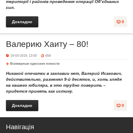
території і районів проведення операції Об’єднаних
сил.
Докладно
0
Валерию Хаиту – 80!
19-03-2019, 13:00
658
Всемирные одесские новости
Никакой опечатки в заглавии нет, Валерий Исакович,
действительно, разменял 9-й десяток, и, хоть глядя
на нашего юбиляра, в это трудно поверить –
придется принять как истину.
Докладно
0
Навігація