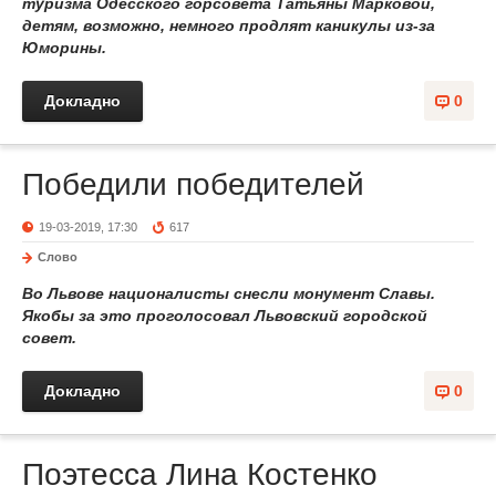
туризма Одесского горсовета Татьяны Марковой,
детям, возможно, немного продлят каникулы из-за
Юморины.
Докладно
0
Победили победителей
19-03-2019, 17:30
617
Слово
Во Львове националисты снесли монумент Славы.
Якобы за это проголосовал Львовский городской
совет.
Докладно
0
Поэтесса Лина Костенко