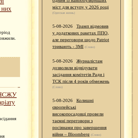
зі
одним із найпопулярніших
міст для вступу у 2026 році
 них
(Одесская жизнь)
5-08-2026
Трамп відмовив
еріод
у додаткових ракетах ППО,
довжили.
але переговори щодо Patriot
тривають - ЗМІ
(Слово)
5-08-2026
Журналістам
дозволили відвідувати
засідання комітетів Ради і
ТСК після 4 років обмежень
(Слово)
ї НСЖУ
5-08-2026
Колишні
аріату
європейські
високопосадовці провели
асідання
таємні переговори з
росіянами про завершення
війни – Bloomberg
(Слово)
пня