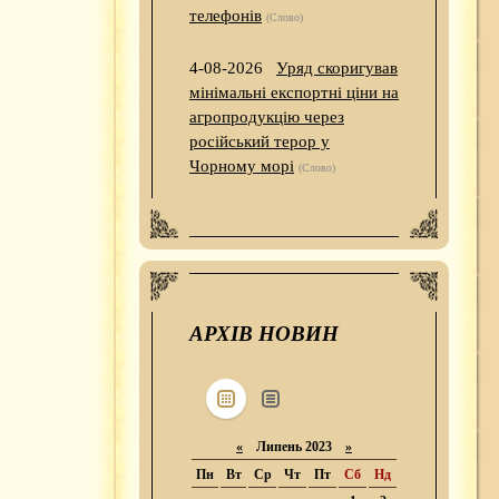
телефонів
(Слово)
4-08-2026
Уряд скоригував
мінімальні експортні ціни на
агропродукцію через
російський терор у
Чорному морі
(Слово)
АРХІВ НОВИН
«
Липень 2023
»
Пн
Вт
Ср
Чт
Пт
Сб
Нд