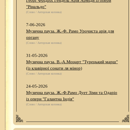
Георг Фрідріх Гендель Арія Арміди із опери
"Рінальдо"
(Слово / Авторская колонка)
7-06-2026
Музична пауза. Ж.-Ф. Рамо Урочиста арія для
органу
(Слово / Авторская колонка)
31-05-2026
Музична пауза. В.-А.Моцарт "Турецький марш"
(із клавірної сонати ля мінор)
(Слово / Авторская колонка)
24-05-2026
Музична пауза. Ж.-Ф.Рамо Дует Зіми та Одаріо
із опери "Галантна Індія"
(Слово / Авторская колонка)