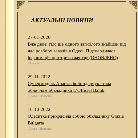
АКТУАЛЬНІ НОВИНИ
27-01-2026
Вже двоє: тіло ще одного загиблого знайшли під
час розбору завалів в Одесі. Підтвердилася
інформація про третю жертву (ОНОВЛЕНО)
(Новости)
29-11-2022
Супермодель Анастасія Бондарчук стала
обличчям обкладинки L’Officiel Baltik
(Слово / Новости)
16-10-2022
Одеситка прикрасила собою обкладинку Grazia
Bulgaria
(Слово / Новости)