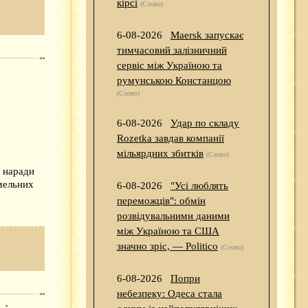
кірсі
(Слово)
6-08-2026
Maersk запускає
тимчасовий залізничний
сервіс між Україною та
румунською Констанцою
(Слово)
6-08-2026
Удар по складу
Rozetka завдав компанії
мільярдних збитків
(Слово)
 наради
мельних
6-08-2026
"Усі люблять
переможців": обмін
розвідувальними даними
між Україною та США
значно зріс, — Politico
(Слово)
6-08-2026
Попри
небезпеку: Одеса стала