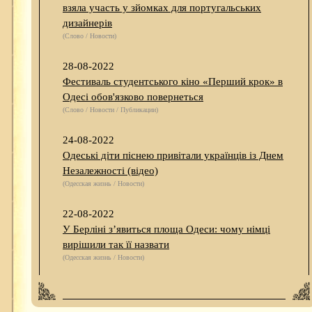
взяла участь у зйомках для португальських
дизайнерів
(Слово / Новости)
28-08-2022
Фестиваль студентського кіно «Перший крок» в
Одесі обов'язково повернеться
(Слово / Новости / Публикации)
24-08-2022
Одеські діти піснею привітали українців із Днем
Незалежності (відео)
(Одесская жизнь / Новости)
22-08-2022
У Берліні з’явиться площа Одеси: чому німці
вирішили так її назвати
(Одесская жизнь / Новости)