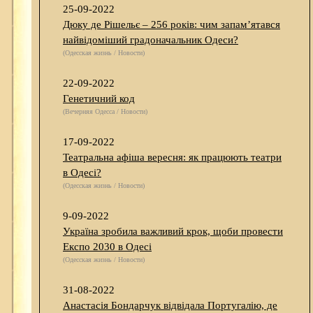
25-09-2022
Дюку де Рішельє – 256 років: чим запам’ятався
найвідоміший градоначальник Одеси?
(Одесская жизнь / Новости)
22-09-2022
Генетичний код
(Вечерняя Одесса / Новости)
17-09-2022
Театральна афіша вересня: як працюють театри
в Одесі?
(Одесская жизнь / Новости)
9-09-2022
Україна зробила важливий крок, щоби провести
Експо 2030 в Одесі
(Одесская жизнь / Новости)
31-08-2022
Анастасія Бондарчук відвідала Португалію, де