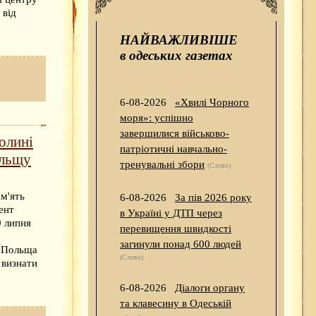
 від
НАЙВАЖЛИВІШЕ
в одеських газетах
6-08-2026
«Хвилі Чорного
моря»: успішно
завершилися військово-
Волині
патріотичні навчально-
ольщу
тренувальні збори
(Слово)
м'ять
6-08-2026
За пів 2026 року
ент
в Україні у ДТП через
9 липня
перевищення швидкості
загинули понад 600 людей
. Польща
(Слово)
 визнати
6-08-2026
Діалоги органу
та клавесину в Одеській