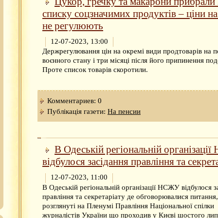
Цукор, гречку та макарони прибрали 
списку соцзначимих продуктів – ціни на
не регулюють
12-07-2023, 13:00
Держрегулювання цін на окремі види продтоварів на п
воєнного стану і три місяці після його припинення по
Проте список товарів скоротили.
Комментариев: 0
Публікація газети:
На пенсии
В Одеській регіональній організаці
відбулося засідання правління та секрет
12-07-2023, 11:00
В Одеській регіональній організації НСЖУ відбулося з
правління та секретаріату де обговорювалися питання,
розглянуті на Пленумі Правління Національної спілки
журналістів України що проходив у Києві шостого ли