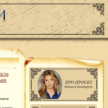
іста
ьки
 хвиля
і центру