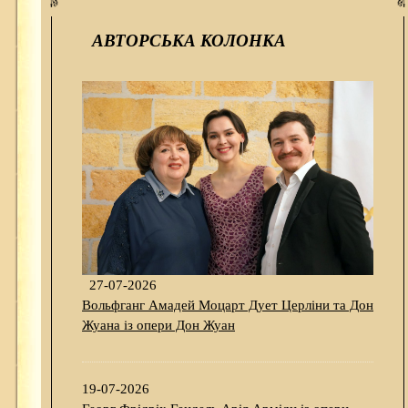
АВТОРСЬКА КОЛОНКА
27-07-2026
Вольфганг Амадей Моцарт Дует Церліни та Дон
Жуана із опери Дон Жуан
19-07-2026