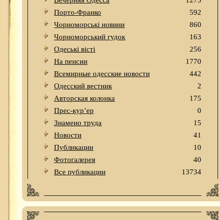
Вечерняя Одесса
1273
Порто-Франко
592
Чорноморські новини
860
Чорноморський гудок
163
Одеськi вiстi
256
На пенсии
1770
Всемирные одесские новости
442
Одесский вестник
2
Авторская колонка
175
Прес-кур’ер
0
Знамено труда
15
Новости
41
Публикации
10
Фотогалерея
40
Все публикации
13734