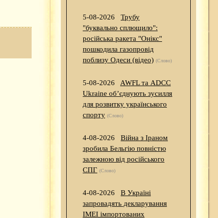
5-08-2026
Трубу
"буквально сплющило":
російська ракета "Онікс"
пошкодила газопровід
поблизу Одеси (відео)
(Слово)
5-08-2026
AWFL та ADCC
Ukraine об’єднують зусилля
для розвитку українського
спорту
(Слово)
4-08-2026
Війна з Іраном
зробила Бельгію повністю
залежною від російського
СПГ
(Слово)
4-08-2026
В Україні
запровадять декларування
IMEI імпортованих