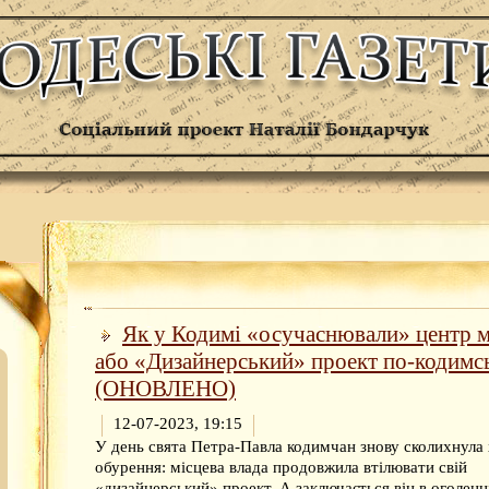
Як у Кодимі «осучаснювали» центр м
або «Дизайнерський» проект по-кодимс
(ОНОВЛЕНО)
12-07-2023, 19:15
У день свята Петра-Павла кодимчан знову сколихнула
обурення: місцева влада продовжила втілювати свій
«дизайнерський» проект. А заключається він в оголенн