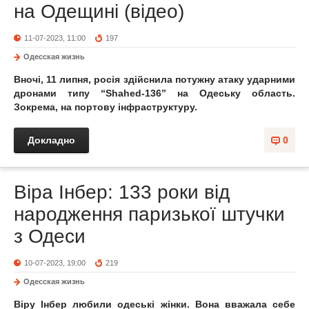
на Одещині (відео)
11-07-2023, 11:00
197
Одесская жизнь
Вночі, 11 липня, росія здійснила потужну атаку ударними
дронами типу “Shahed-136” на Одеську область.
Зокрема, на портову інфраструктуру.
Докладно
0
Віра Інбер: 133 роки від
народження паризької штучки
з Одеси
10-07-2023, 19:00
219
Одесская жизнь
Віру Інбер любили одеські жінки. Вона вважала себе