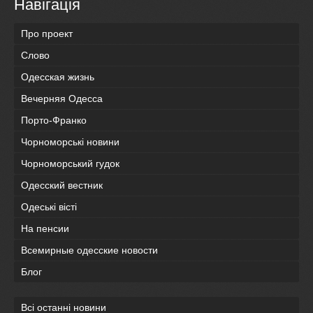
Навігація
Про проект
Слово
Одесская жизнь
Вечерняя Одесса
Порто-Франко
Чорноморські новини
Чорноморський гудок
Одесский вестник
Одеськi вiстi
На пенсии
Всемирные одесские новости
Блог
Всі останні новини