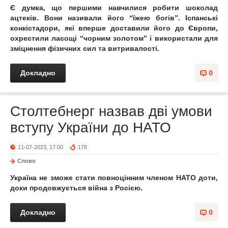
Є думка, що першими навчилися робити шоколад
ацтеків. Вони називали його “їжею богів”. Іспанські
конкістадори, які вперше доставили його до Європи,
охрестили ласощі “чорним золотом” і використали для
зміцнення фізичних сил та витривалості.
Докладно
0
Столтебнерг назвав дві умови
вступу України до НАТО
11-07-2023, 17:00
178
Слово
Україна не зможе стати повноцінним членом НАТО доти,
доки продовжується війна з Росією.
Докладно
0