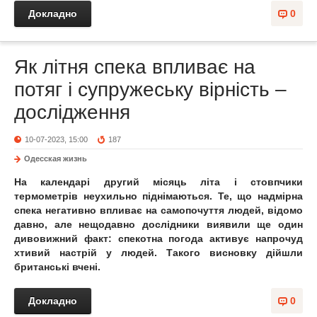
Докладно
0
Як літня спека впливає на
потяг і супружеську вірність –
дослідження
10-07-2023, 15:00
187
Одесская жизнь
На календарі другий місяць літа і стовпчики
термометрів неухильно піднімаються. Те, що надмірна
спека негативно впливає на самопочуття людей, відомо
давно, але нещодавно дослідники виявили ще один
дивовижний факт: спекотна погода активує напрочуд
хтивий настрій у людей. Такого висновку дійшли
британські вчені.
Докладно
0