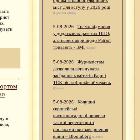
одним із найпопулярніших
міст для вступу у 2026 році
авіть
(Одесская жизнь)
Юрист
их
5-08-2026
Трамп відмовив
вувати
у додаткових ракетах ППО,
але переговори щодо Patriot
тривають - ЗМІ
(Слово)
5-08-2026
Журналістам
дозволили відвідувати
засідання комітетів Ради і
ТСК після 4 років обмежень
портом
(Слово)
но
5-08-2026
Колишні
європейські
високопосадовці провели
ду в
таємні переговори з
нили,
росіянами про завершення
війни – Bloomberg
(Слово)