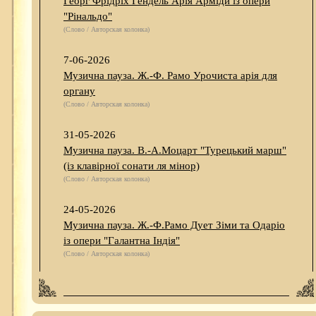
Георг Фрідріх Гендель Арія Арміди із опери
"Рінальдо"
(Слово / Авторская колонка)
7-06-2026
Музична пауза. Ж.-Ф. Рамо Урочиста арія для
органу
(Слово / Авторская колонка)
31-05-2026
Музична пауза. В.-А.Моцарт "Турецький марш"
(із клавірної сонати ля мінор)
(Слово / Авторская колонка)
24-05-2026
Музична пауза. Ж.-Ф.Рамо Дует Зіми та Одаріо
із опери "Галантна Індія"
(Слово / Авторская колонка)