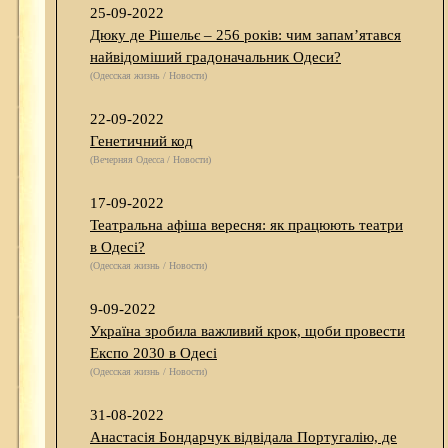
25-09-2022
Дюку де Рішельє – 256 років: чим запам’ятався
найвідоміший градоначальник Одеси?
(Одесская жизнь / Новости)
22-09-2022
Генетичний код
(Вечерняя Одесса / Новости)
17-09-2022
Театральна афіша вересня: як працюють театри
в Одесі?
(Одесская жизнь / Новости)
9-09-2022
Україна зробила важливий крок, щоби провести
Експо 2030 в Одесі
(Одесская жизнь / Новости)
31-08-2022
Анастасія Бондарчук відвідала Португалію, де