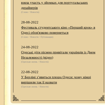
взяла участь у зйомках для португальських
дизайнерів
(Слово / Новости)
28-08-2022
Фестиваль студентського кіно «Перший крок» в
Одесі обов'язково повернеться
(Слово / Новости / Публикации)
24-08-2022
Одеські діти піснею привітали українців із Днем
Незалежності (відео)
(Одесская жизнь / Новости)
22-08-2022
У Берліні з’явиться площа Одеси: чому німці
вирішили так її назвати
(Одесская жизнь / Новости)