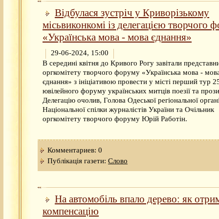
Відбулася зустріч у Криворізькому
місьвиконкомі із делегацією творчого 
«Українська мова - мова єднання»
29-06-2024, 15:00
В середині квітня до Кривого Рогу завітали представн
оргкомітету творчого форуму «Українська мова - мов
єднання» з ініціативою провести у місті перший тур 2
ювілейного форуму українських митців поезії та прози
Делегацію очолив, Голова Одеської регіональної органі
Національної спілки журналістів України та Очільник
оргкомітету творчого форуму Юрій Работін.
Комментариев: 0
Публікація газети:
Слово
На автомобіль впало дерево: як отри
компенсацію