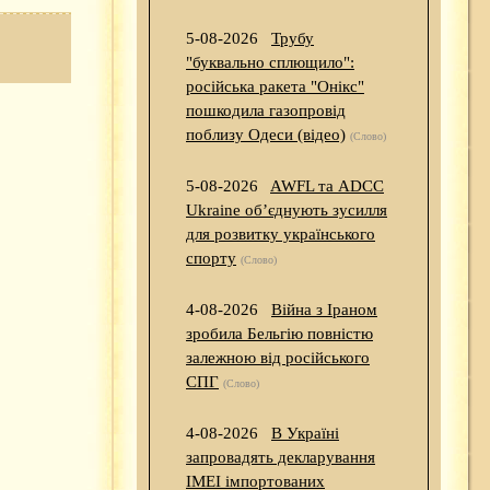
5-08-2026
Трубу
"буквально сплющило":
російська ракета "Онікс"
пошкодила газопровід
поблизу Одеси (відео)
(Слово)
5-08-2026
AWFL та ADCC
Ukraine об’єднують зусилля
для розвитку українського
спорту
(Слово)
4-08-2026
Війна з Іраном
зробила Бельгію повністю
залежною від російського
СПГ
(Слово)
4-08-2026
В Україні
запровадять декларування
IMEI імпортованих