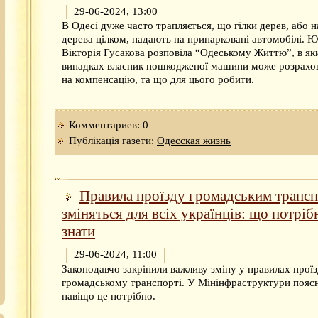
29-06-2024, 13:00
В Одесі дуже часто трапляється, що гілки дерев, або н
дерева цілком, падають на припарковані автомобілі. 
Вікторія Гусакова розповіла “Одеському Життю”, в як
випадках власник пошкодженої машини може розрахо
на компенсацію, та що для цього робити.
Комментариев: 0
Публікація газети:
Одесская жизнь
Правила проїзду громадським транс
зміняться для всіх українців: що потріб
знати
29-06-2024, 11:00
Законодавчо закріпили важливу зміну у правилах проїз
громадському транспорті. У Мінінфраструктури пояс
навіщо це потрібно.