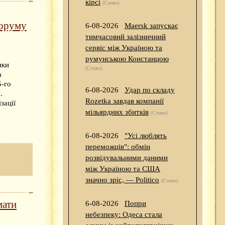
кірсі
(Слово)
форуму
6-08-2026
Maersk запускає
тимчасовий залізничний
сервіс між Україною та
румунською Констанцою
ики
(Слово)
а
5-го
6-08-2026
Удар по складу
.
Rozetka завдав компанії
зації
мільярдних збитків
(Слово)
6-08-2026
"Усі люблять
переможців": обмін
розвідувальними даними
між Україною та США
значно зріс, — Politico
(Слово)
мати
6-08-2026
Попри
небезпеку: Одеса стала