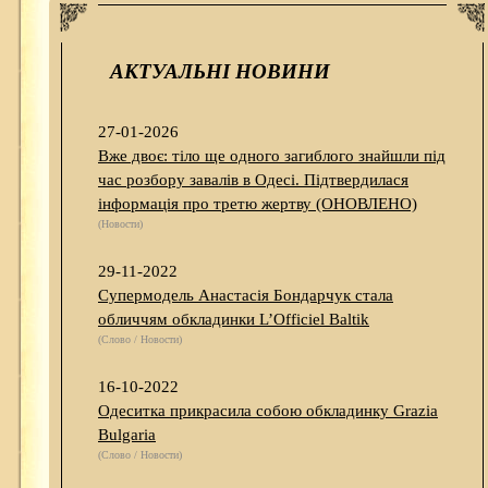
АКТУАЛЬНІ НОВИНИ
27-01-2026
Вже двоє: тіло ще одного загиблого знайшли під
час розбору завалів в Одесі. Підтвердилася
інформація про третю жертву (ОНОВЛЕНО)
(Новости)
29-11-2022
Супермодель Анастасія Бондарчук стала
обличчям обкладинки L’Officiel Baltik
(Слово / Новости)
16-10-2022
Одеситка прикрасила собою обкладинку Grazia
Bulgaria
(Слово / Новости)