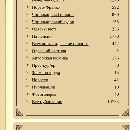
Вечерняя Одесса
1273
Порто-Франко
592
Чорноморські новини
860
Чорноморський гудок
163
Одеськi вiстi
256
На пенсии
1770
Всемирные одесские новости
442
Одесский вестник
2
Авторская колонка
175
Прес-кур’ер
0
Знамено труда
15
Новости
41
Публикации
10
Фотогалерея
40
Все публикации
13734