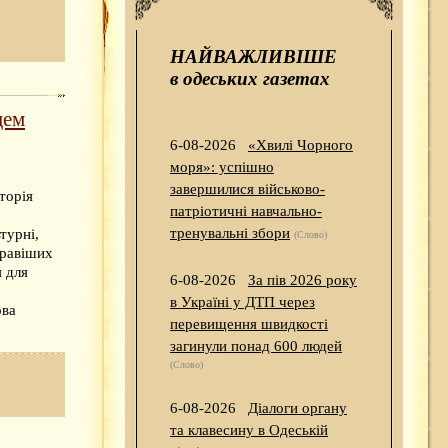
НАЙВАЖЛИВІШЕ
в одеських газетах
цем
6-08-2026
«Хвилі Чорного
моря»: успішно
завершилися військово-
торія
патріотичні навчально-
тренувальні збори
турні,
(Слово)
кравіших
я для
6-08-2026
За пів 2026 року
в Україні у ДТП через
ова
перевищення швидкості
загинули понад 600 людей
(Слово)
6-08-2026
Діалоги органу
та клавесину в Одеській