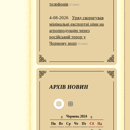
телефонів
(Слово)
4-08-2026
Уряд скоригував
мінімальні експортні ціни на
агропродукцію через
російський терор у
Чорному морі
(Слово)
АРХІВ НОВИН
«
Червень 2024
»
Пн
Вт
Ср
Чт
Пт
Сб
Нд