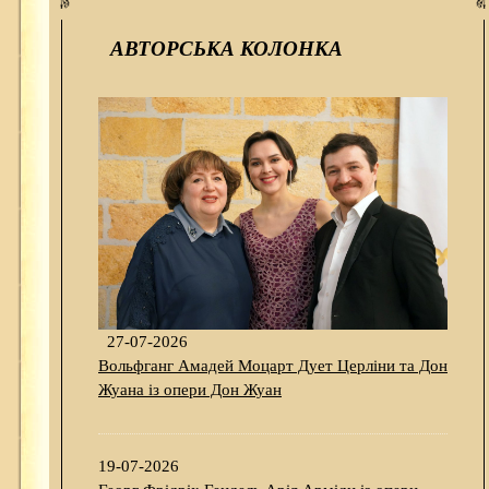
АВТОРСЬКА КОЛОНКА
27-07-2026
Вольфганг Амадей Моцарт Дует Церліни та Дон
Жуана із опери Дон Жуан
19-07-2026