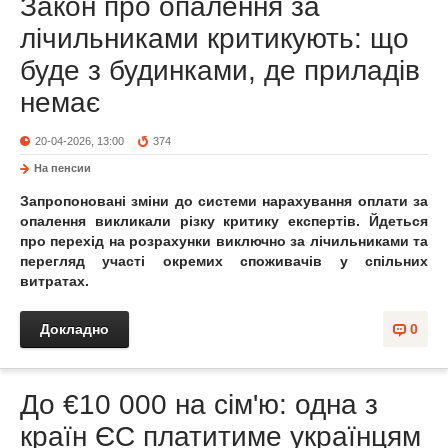
Закон про опалення за
лічильниками критикують: що
буде з будинками, де приладів
немає
20-04-2026, 13:00
374
На пенсии
Запропоновані зміни до системи нарахування оплати за
опалення викликали різку критику експертів. Йдеться
про перехід на розрахунки виключно за лічильниками та
перегляд участі окремих споживачів у спільних
витратах.
Докладно
0
До €10 000 на сім'ю: одна з
країн ЄС платитиме українцям