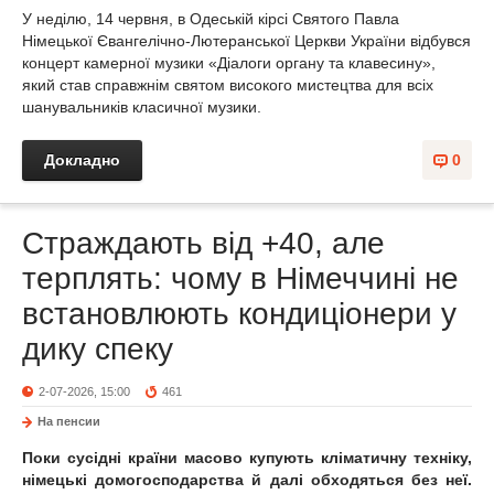
У неділю, 14 червня, в Одеській кірсі Святого Павла
Німецької Євангелічно-Лютеранської Церкви України відбувся
концерт камерної музики «Діалоги органу та клавесину»,
який став справжнім святом високого мистецтва для всіх
шанувальників класичної музики.
Докладно
0
Страждають від +40, але
терплять: чому в Німеччині не
встановлюють кондиціонери у
дику спеку
2-07-2026, 15:00
461
На пенсии
Поки сусідні країни масово купують кліматичну техніку,
німецькі домогосподарства й далі обходяться без неї.