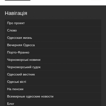
Навігація
Про проект
Слово
Одесская жизнь
Вечерняя Одесса
Порто-Франко
Чорноморські новини
Чорноморський гудок
Одесский вестник
Одеськi вiстi
На пенсии
Всемирные одесские новости
Блог