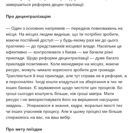
завершиться реформа децен-тралізації.
Про децентралізацію
— Один з основних напрямків — передача повноважень на
місця. На місцях людям видніше, що їм потрібно зробити,
маючи постійний доступ — у будь-якому разі ми до цього
прагнемо — до представників місцевої влади. Наскільки це
ефективно — контролювати з Києва — ми бачили різні
приклади. Щодо реформи децентралізації — дуже багато
прикладів позитивних. Коли менеджери на місцях, маючи
ресурс, можуть чимало корисного зробити для громади.
Трапляються й інші приклади, але тут справа не в реформі, а
в персоналіях. Іноді кошти кладуться на зберігання в тих чи
інших банках. Є зауваження щодо чистоти цих процесів. Бо
гроші сьогодні коштують більше, ніж гроші завтра. Мати
ресурс і не використовувати його на вирішення насущних
завдань… Упираємося в знання, кадри, моральні якості тих
чи інших учасників процесу. Але в цьому процесі ми більше
спираємось на вас, на ваш вибір.
Про мету поїздки