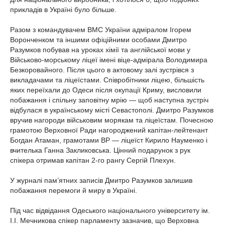
прикладів в Україні було більше.
Разом з командувачем ВМС України адміралом Ігорем
Воронченком та іншими офіційними особами Дмитро
Разумков побував на уроках хімії та англійської мови у
Військово-морському ліцеї імені віце-адмірала Володимира
Безкоровайного. Після цього в актовому залі зустрівся з
викладачами та ліцеїстами. Співробітники ліцею, більшість
яких переїхали до Одеси після окупації Криму, висловили
побажання і спільну заповітну мрію — щоб наступна зустріч
відбулася в українському місті Севастополі. Дмитро Разумков
вручив нагороди військовим морякам та ліцеїстам. Почесною
грамотою Верховної Ради нагороджений капітан-лейтенант
Богдан Атаман, грамотами ВР — ліцеїст Кирило Науменко і
вчителька Ганна Закликовська. Цінний подарунок з рук
спікера отримав капітан 2-го рангу Сергій Плехун.
У журналі пам’ятних записів Дмитро Разумков залишив
побажання перемоги й миру в Україні.
Під час відвідання Одеського національного університету ім.
І.І. Мечникова спікер парламенту зазначив, що Верховна