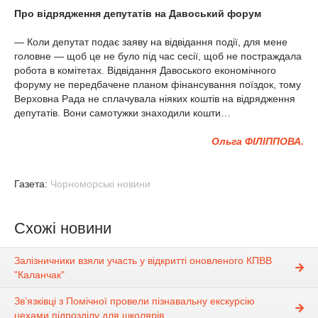
Про відрядження депутатів на Давоський форум
— Коли депутат подає заяву на відвідання події, для мене
головне — щоб це не було під час сесії, щоб не постраждала
робота в комітетах. Відвідання Давоського економічного
форуму не передбачене планом фінансування поїздок, тому
Верховна Рада не сплачувала ніяких коштів на відрядження
депутатів. Вони самотужки знаходили кошти…
Ольга ФІЛІППОВА.
Газета:
Чорноморські новини
Схожі новини
Залізничники взяли участь у відкритті оновленого КПВВ
"Каланчак"
Зв’язківці з Помічної провели пізнавальну екскурсію
цехами підрозділу для школярів