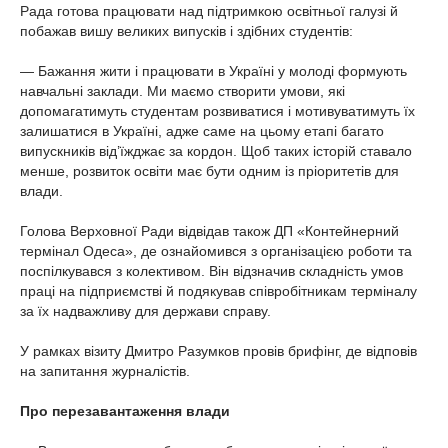
Рада готова працювати над підтримкою освітньої галузі й
побажав вишу великих випусків і здібних студентів:
— Бажання жити і працювати в Україні у молоді формують
навчальні заклади. Ми маємо створити умови, які
допомагатимуть студентам розвиватися і мотивуватимуть їх
залишатися в Україні, адже саме на цьому етапі багато
випускників від’їжджає за кордон. Щоб таких історій ставало
менше, розвиток освіти має бути одним із пріоритетів для
влади.
Голова Верховної Ради відвідав також ДП «Контейнерний
термінал Одеса», де ознайомився з організацією роботи та
поспілкувався з колективом. Він відзначив складність умов
праці на підприємстві й подякував співробітникам терміналу
за їх надважливу для держави справу.
У рамках візиту Дмитро Разумков провів брифінг, де відповів
на запитання журналістів.
Про перезавантаження влади