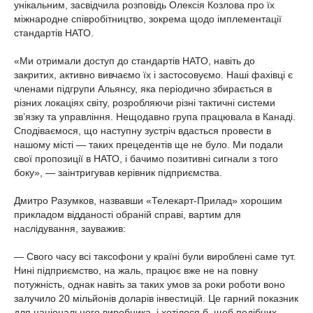
унікальним, засвідчила розповідь Олексія Козлова про їх
міжнародне співробітництво, зокрема щодо імплементації
стандартів НАТО.
«Ми отримали доступ до стандартів НАТО, навіть до
закритих, активно вивчаємо їх і застосовуємо. Наші фахівці є
членами підгрупи Альянсу, яка періодично збирається в
різних локаціях світу, розробляючи різні тактичні системи
зв’язку та управління. Нещодавно група працювала в Канаді.
Сподіваємося, що наступну зустріч вдасться провести в
нашому місті — таких прецедентів ще не було. Ми подали
свої пропозиції в НАТО, і бачимо позитивні сигнали з того
боку», — заінтригував керівник підприємства.
Дмитро Разумков, назвавши «Телекарт-Прилад» хорошим
прикладом відданості обраній справі, вартим для
наслідування, зауважив:
— Свого часу всі таксофони у країні були вироблені саме тут.
Нині підприємство, на жаль, працює вже не на повну
потужність, однак навіть за таких умов за роки роботи воно
залучило 20 мільйонів доларів інвестицій. Це гарний показник
для національного виробника, і хотілося б, щоб подібних