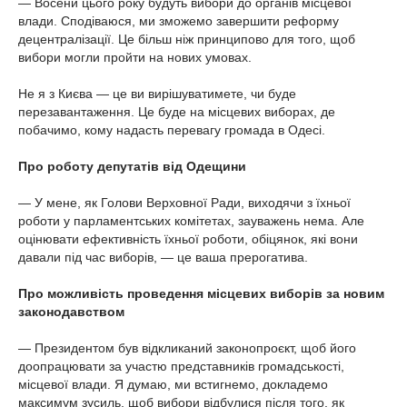
— Восени цього року будуть вибори до органів місцевої
влади. Сподіваюся, ми зможемо завершити реформу
децентралізації. Це більш ніж принципово для того, щоб
вибори могли пройти на нових умовах.
Не я з Києва — це ви вирішуватимете, чи буде
перезавантаження. Це буде на місцевих виборах, де
побачимо, кому надасть перевагу громада в Одесі.
Про роботу депутатів від Одещини
— У мене, як Голови Верховної Ради, виходячи з їхньої
роботи у парламентських комітетах, зауважень нема. Але
оцінювати ефективність їхньої роботи, обіцянок, які вони
давали під час виборів, — це ваша прерогатива.
Про можливість проведення місцевих виборів за новим
законодавством
— Президентом був відкликаний законопроєкт, щоб його
доопрацювати за участю представників громадськості,
місцевої влади. Я думаю, ми встигнемо, докладемо
максимум зусиль, щоб вибори відбулися після того, як