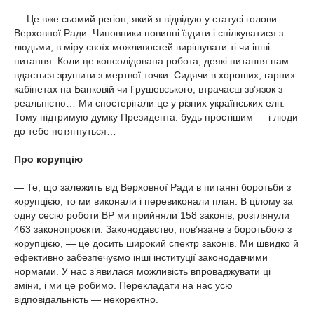
— Це вже сьомий регіон, який я відвідую у статусі голови
Верховної Ради. Чиновники повинні їздити і спілкуватися з
людьми, в міру своїх можливостей вирішувати ті чи інші
питання. Коли це консолідована робота, деякі питання нам
вдається зрушити з мертвої точки. Сидячи в хороших, гарних
кабінетах на Банковій чи Грушевського, втрачаєш зв’язок з
реальністю… Ми спостерігали це у різних українських еліт.
Тому підтримую думку Президента: будь простішим — і люди
до тебе потягнуться…
Про корупцію
— Те, що залежить від Верховної Ради в питанні боротьби з
корупцією, то ми виконали і перевиконали план. В цілому за
одну сесію роботи ВР ми прийняли 158 законів, розглянули
463 законопроєкти. Законодавство, пов’язане з боротьбою з
корупцією, — це досить широкий спектр законів. Ми швидко й
ефективно забезпечуємо інші інституції законодавчими
нормами. У нас з’явилася можливість впроваджувати ці
зміни, і ми це робимо. Перекладати на нас усю
відповідальність — некоректно.