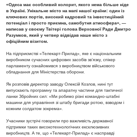
«Одеса має особливий колорит, якого нема більше ніде
в Україні. Унікальне місто на мапі нашої країни: один із
ключових портів, високий кадровий та інвестиційний
потенціал і просто приємна, самобутня атмосфера», —
написав у своєму Твітері голова Верховної Ради Дмитро
Разумков, який у четвер відвідав наше місто з
офіційним візитом.
На підприємстві «Телекарт-Прилад», яке є національним
виробником сучасних цифрових засобів зв’язку, спікер
парламенту ознайомився з виробництвом військового
обладнання для Міністерства оборони.
Як розповів директор заводу Олексій Козлов, нині тут
випускають програмну та апаратну частини для тактичної
ланки Збройних сил: «Ми робимо різні командно-штабні
машини для управління зі штабу бригади ротою, взводом і
кожним солдатом зокрема».
Учасники зустрічі говорили про важливість державної
підтримки таких високотехнологічних ексклюзивних
виробництв. А те, що «Телекарт-Прилад» є насправді