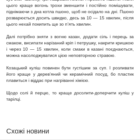
цього краще вогонь трохи зменшити і постійно помішувати,
піднімаючи з дна котла пшоно, щоб не осідало на дні. Пшоно
розварюється досить швидко, десь за 10 — 15 хвилин, після
цього нехай покипить ще зо п’ять хвилин.
Далі потрібно зняти з вогню казан, додати сіль і перець за
смаком, висипати нарізаний кріп і петрушку, накрити кришкою
і через 10 — 15 хвилин, коли смаки в казані поєднаються,
можна насолоджуватися цією неповторною стравою.
Козацький куліш повинен бути густішим за суп. І розливати
його краще у дерев’яний чи керамічний посуд, бо пластик
плавиться і віддає при нагріванні хімією.
Щодо солі й перцю, то краще досолити-доперчити куліш у
тарілці.
Схожі новини