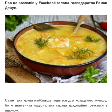
Про це розповів у Facebook голова господарства Роман
Дяжук.
Саме така крупа найбільше годиться для козацького кулешу,
бо ж знаменита національна страва традиційно готується з
пшоном.