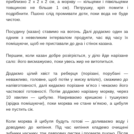
приблизно 2 х 2 х 2 см, а моркву — кільцями і півкільцями
товщиною не більше 1 см). Петрушку, кріп помити і
подрібнити. Пшоно слід промивати доти, поки вода не буде
чистою.
Посудину (казан) ставимо на вогонь. Далі додаємо один за
одним з невеликим інтервалом продукти, час від часу їх
помішуючи, щоб не приставали до дна і стінок казана.
Першим, коли казан добре розігріється, у діло йде нарізане
сало: його висмажуємо, поки увесь жир не витопиться.
Додаємо цілий хвіст та реберця (порізані, порубані —
неважливо, головне, щоб потім у миску влізло), смажимо до
напівготовності, далі кидаємо порізане м’ясо і чекаємо його
часткової готовності. Потім додаємо нарізану моркву, через
10 хвилин — цибулю. Накриваємо кришкою і тушкуємо
(зрідка помішуючи), поки морква не стане м’якою, а цибуля
не пустить сік.
Коли морква й цибуля будуть готові — доливаємо воду і
доводимо до кипіння. Під час кипіння кладемо очищені
зубчики часнику, три лаврових листки і промите пшоно. Після