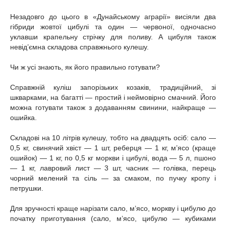
Незадовго до цього в «Дунайському аграрії» висіяли два
гібриди жовтої цибулі та один — червоної, одночасно
уклавши крапельну стрічку для поливу. А цибуля також
невід’ємна складова справжнього кулешу.
Чи ж усі знають, як його правильно готувати?
Справжній куліш запорізьких козаків, традиційний, зі
шкварками, на багатті — простий і неймовірно смачний. Його
можна готувати також з додаванням свинини, найкраще —
ошийка.
Складові на 10 літрів кулешу, тобто на двадцять осіб: сало —
0,5 кг, свинячий хвіст — 1 шт, реберця — 1 кг, м’ясо (краще
ошийок) — 1 кг, по 0,5 кг моркви і цибулі, вода — 5 л, пшоно
— 1 кг, лавровий лист — 3 шт, часник — голівка, перець
чорний мелений та сіль — за смаком, по пучку кропу і
петрушки.
Для зручності краще нарізати сало, м’ясо, моркву і цибулю до
початку приготування (сало, м’ясо, цибулю — кубиками