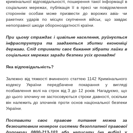
кримінальної відповідальності, поширення такої інформації в
соціальних мережах, публікація її в пресі чи повідомлення
стороннім особам може призвести до ворожих авіа- чи
ракетних ударів по місцях скупчення військ, що завдає
непоправної шкоди обороноздатності країни.
При цьому страждає і цивільне населення, руйнується
інфраструктура та завдаються збитки економіці
держави. Слід стримати своє бажання зібрати лайки в
соціальних мережах заради безпеки усіх громадян!
Яка відповідальність?
Залежно від тяжкості вчиненого статтею 1142 Кримінального
кодексу України передбачене покарання у вигляді
позбавлення волі на строк від 3 до 12 років. Нагадуємо, що
до цього злочину не застосовуються строки давності, оскільки
він належить до злочинів проти основ національної безпеки
України.
Поставити своє правове питання можна за
безкоштовним номером системи безоплатної правової
допомоги 0800-213-103 або написати (на вибір) у