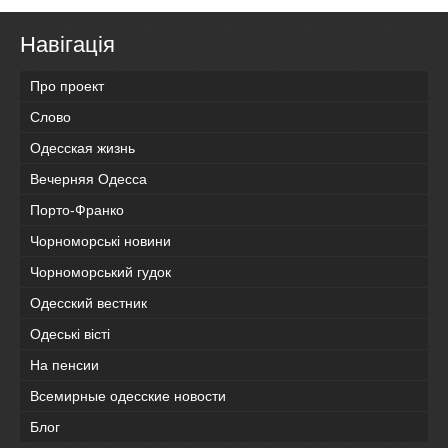
Навігація
Про проект
Слово
Одесская жизнь
Вечерняя Одесса
Порто-Франко
Чорноморські новини
Чорноморський гудок
Одесский вестник
Одеськi вiстi
На пенсии
Всемирные одесские новости
Блог