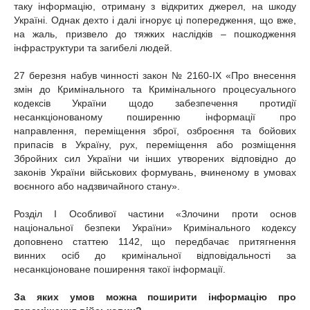
таку інформацію, отриману з відкритих джерел, на шкоду
Україні. Однак дехто і далі ігнорує ці попередження, що вже,
на жаль, призвело до тяжких наслідків – пошкодження
інфраструктури та загибелі людей.
27 березня набув чинності закон № 2160-IX «Про внесення
змін до Кримінального та Кримінального процесуального
кодексів України щодо забезпечення протидії
несанкціонованому поширенню інформації про
направлення, переміщення зброї, озброєння та бойових
припасів в Україну, рух, переміщення або розміщення
Збройних сил України чи інших утворених відповідно до
законів України військових формувань, вчиненому в умовах
воєнного або надзвичайного стану».
Розділ І Особливої частини «Злочини проти основ
національної безпеки України» Кримінального кодексу
доповнено статтею 1142, що передбачає притягнення
винних осіб до кримінальної відповідальності за
несанкціоноване поширення такої інформації.
За яких умов можна поширити інформацію про