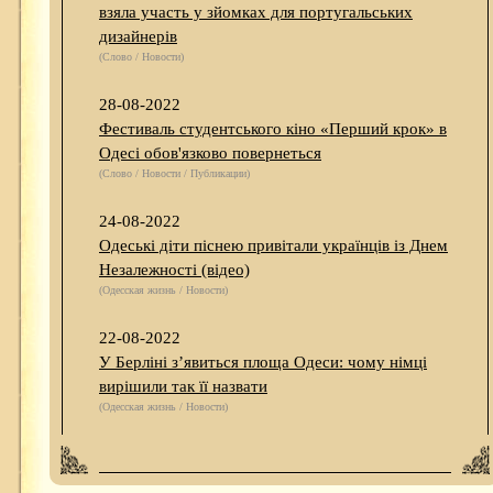
взяла участь у зйомках для португальських
дизайнерів
(Слово / Новости)
28-08-2022
Фестиваль студентського кіно «Перший крок» в
Одесі обов'язково повернеться
(Слово / Новости / Публикации)
24-08-2022
Одеські діти піснею привітали українців із Днем
Незалежності (відео)
(Одесская жизнь / Новости)
22-08-2022
У Берліні з’явиться площа Одеси: чому німці
вирішили так її назвати
(Одесская жизнь / Новости)