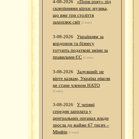
4-08-2026
«Пори року» під
склепіннями кірхи: музика,
що вже три століття
захоплює світ
(Слово)
3-08-2026
Українцям за
кордоном та бізнесу
готують податкові зміни за
правилами ЄС
(Слово)
3-08-2026
Залужний: не
вірте казкам, Україна ніколи
не стане членом НАТО
(Слово)
3-08-2026
У червні
середня зарплата у
центральних органах влади
зросла до майже 67 тисяч –
Мінфін
(Слово)