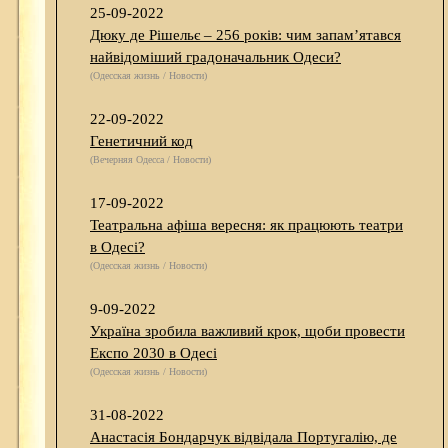
25-09-2022
Дюку де Рішельє – 256 років: чим запам’ятався
найвідоміший градоначальник Одеси?
(Одесская жизнь / Новости)
22-09-2022
Генетичний код
(Вечерняя Одесса / Новости)
17-09-2022
Театральна афіша вересня: як працюють театри
в Одесі?
(Одесская жизнь / Новости)
9-09-2022
Україна зробила важливий крок, щоби провести
Експо 2030 в Одесі
(Одесская жизнь / Новости)
31-08-2022
Анастасія Бондарчук відвідала Португалію, де