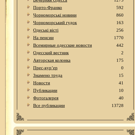
Вечерняя Одесса
1273
Порто-Франко
592
Чорноморські новини
860
Чорноморський гудок
163
Одеськi вiстi
256
На пенсии
1770
Всемирные одесские новости
442
Одесский вестник
2
Авторская колонка
175
Прес-кур’ер
0
Знамено труда
15
Новости
41
Публикации
10
Фотогалерея
40
Все публикации
13728