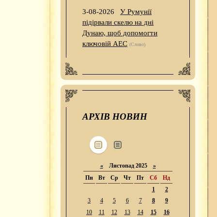
3-08-2026
У Румунії
підірвали скелю на дні
Дунаю, щоб допомогти
ключовій АЕС
(Слово)
АРХІВ НОВИН
«
Листопад 2025
»
Пн
Вт
Ср
Чт
Пт
Сб
Нд
1
2
3
4
5
6
7
8
9
10
11
12
13
14
15
16