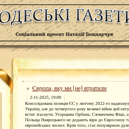
Європа, яку ми [не] втратили
2-11-2025, 19:00
Консолідована позиція ЄС у лютому 2022-го надихнул
Україну, але до четвертого року великої війни цей ент
встиг згаснути. Угорщина Орбана, Словаччина Фіцо, а
Польща Навроцького не додають віри до Євросоюзу т
європейських чеснот. Крім того, стає популярною думк