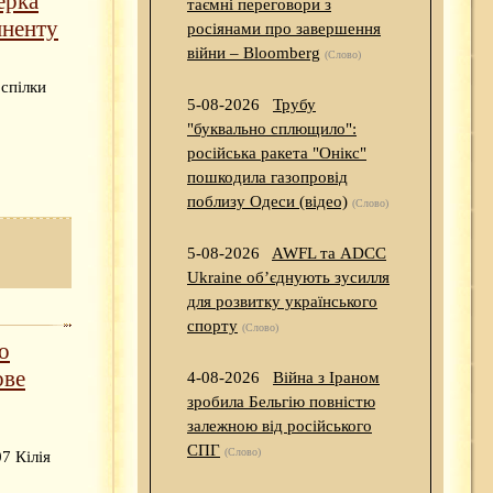
ерка
таємні переговори з
иненту
росіянами про завершення
війни – Bloomberg
(Слово)
спілки
5-08-2026
Трубу
"буквально сплющило":
російська ракета "Онікс"
пошкодила газопровід
поблизу Одеси (відео)
(Слово)
5-08-2026
AWFL та ADCC
Ukraine об’єднують зусилля
для розвитку українського
спорту
(Слово)
о
ове
4-08-2026
Війна з Іраном
зробила Бельгію повністю
залежною від російського
СПГ
(Слово)
7 Кілія