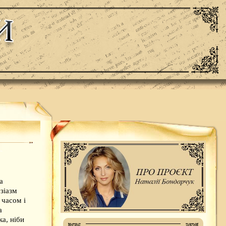
а
узіазм
 часом і
а
а, ніби