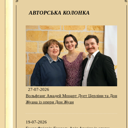
АВТОРСЬКА КОЛОНКА
27-07-2026
Вольфганг Амадей Моцарт Дует Церліни та Дон
Жуана із опери Дон Жуан
19-07-2026