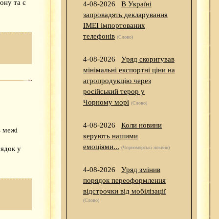
ону та є
4-08-2026
В Україні
запровадять декларування
IMEI імпортованих
телефонів
(Слово)
4-08-2026
Уряд скоригував
мінімальні експортні ціни на
агропродукцію через
російський терор у
Чорному морі
(Слово)
4-08-2026
Коли новини
ь межі
керують нашими
емоціями...
рядок у
(Чорноморські новини)
4-08-2026
Уряд змінив
порядок переоформлення
відстрочки від мобілізації
(Слово)