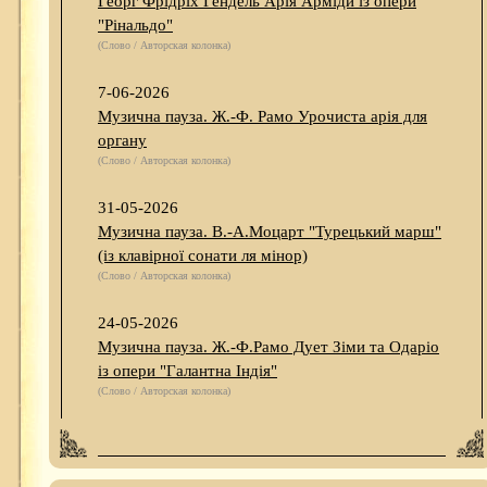
Георг Фрідріх Гендель Арія Арміди із опери
"Рінальдо"
(Слово / Авторская колонка)
7-06-2026
Музична пауза. Ж.-Ф. Рамо Урочиста арія для
органу
(Слово / Авторская колонка)
31-05-2026
Музична пауза. В.-А.Моцарт "Турецький марш"
(із клавірної сонати ля мінор)
(Слово / Авторская колонка)
24-05-2026
Музична пауза. Ж.-Ф.Рамо Дует Зіми та Одаріо
із опери "Галантна Індія"
(Слово / Авторская колонка)