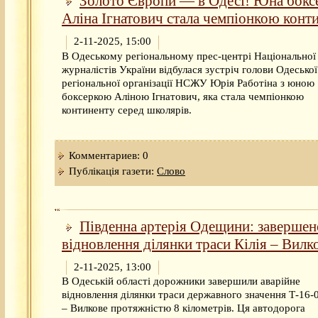
Золото Європи — в Одесі! Юна бокс
Аліна Ігнатович стала чемпіонкою конт
2-11-2025, 15:00
В Одеському регіональному прес-центрі Національної 
журналістів України відбулася зустріч голови Одеської
регіональної організації НСЖУ Юрія Работіна з юною
боксеркою Аліною Ігнатович, яка стала чемпіонкою
континенту серед школярів.
Комментариев: 0
Публікація газети:
Слово
Південна артерія Одещини: завершен
відновлення ділянки траси Кілія – Вилк
2-11-2025, 13:00
В Одеській області дорожники завершили аварійне
відновлення ділянки траси державного значення Т-16-0
– Вилкове протяжністю 8 кілометрів. Ця автодорога