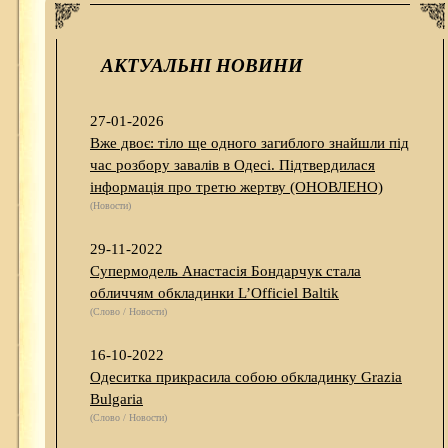
АКТУАЛЬНІ НОВИНИ
27-01-2026
Вже двоє: тіло ще одного загиблого знайшли під
час розбору завалів в Одесі. Підтвердилася
інформація про третю жертву (ОНОВЛЕНО)
(Новости)
29-11-2022
Супермодель Анастасія Бондарчук стала
обличчям обкладинки L’Officiel Baltik
(Слово / Новости)
16-10-2022
Одеситка прикрасила собою обкладинку Grazia
Bulgaria
(Слово / Новости)