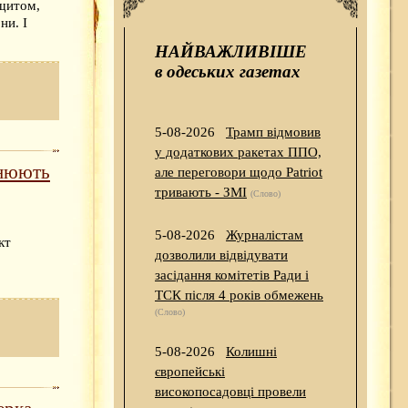
 щитом,
ни. І
НАЙВАЖЛИВІШЕ
в одеських газетах
5-08-2026
Трамп відмовив
у додаткових ракетах ППО,
інюють
але переговори щодо Patriot
тривають - ЗМІ
(Слово)
5-08-2026
Журналістам
кт
дозволили відвідувати
засідання комітетів Ради і
ТСК після 4 років обмежень
(Слово)
5-08-2026
Колишні
європейські
високопосадовці провели