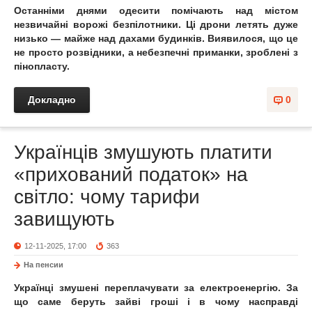
Останніми днями одесити помічають над містом
незвичайні ворожі безпілотники. Ці дрони летять дуже
низько — майже над дахами будинків. Виявилося, що це
не просто розвідники, а небезпечні приманки, зроблені з
пінопласту.
Докладно
0
Українців змушують платити
«прихований податок» на
світло: чому тарифи
завищують
12-11-2025, 17:00
363
На пенсии
Українці змушені переплачувати за електроенергію. За
що саме беруть зайві гроші і в чому насправді