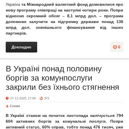
Україна
та Міжнародний валютний фонд домовилися про
нову програму співпраці на наступні чотири роки. Попри
відносно скромний обсяг – 8,1 млрд дол. – програма
допоможе залучити на підтримку держави понад 136
млрд дол. зовнішнього фінансування від інших
партнерів.
Докладно
0
В Україні понад половину
боргів за комунпослуги
закрили без їхнього стягнення
27-11-2025, 17:00
372
Слово
В Україні станом на початок листопада налічується 794
604 активних боргів за комунальні послуги. Попри
активний статус, 60% справ, тобто понад 476 тисяч, уже