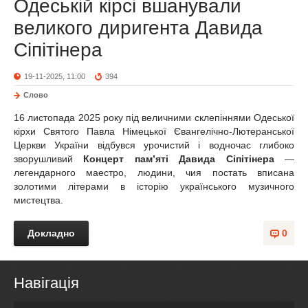
Одеській кірсі вшанували
великого диригента Давида
Сіпітінера
19-11-2025, 11:00
394
Слово
16 листопада 2025 року під величними склепіннями Одеської
кірхи Святого Павла Німецької Євангелічно-Лютеранської
Церкви України відбувся урочистий і водночас глибоко
зворушливий
Концерт пам’яті Давида Сіпітінера
—
легендарного маестро, людини, чия постать вписана
золотими літерами в історію українського музичного
мистецтва.
Докладно
0
Навігація