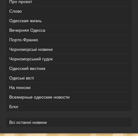
Про проект
Слово
Одесская жизнь
Вечерняя Одесса
Порто-Франко
Чорноморські новини
Чорноморський гудок
Одесский вестник
Одеськi вiстi
На пенсии
Всемирные одесские новости
Блог
Всі останні новини