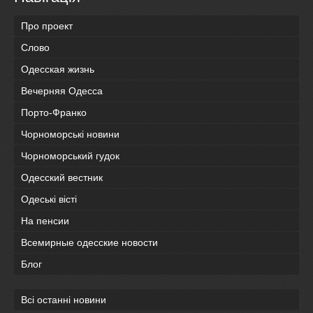
Про проект
Слово
Одесская жизнь
Вечерняя Одесса
Порто-Франко
Чорноморські новини
Чорноморський гудок
Одесский вестник
Одеськi вiстi
На пенсии
Всемирные одесские новости
Блог
Всі останні новини