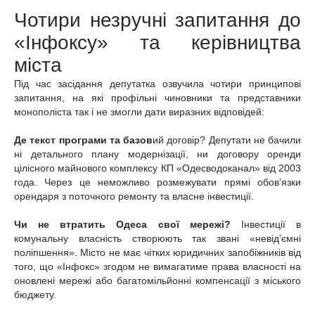
Чотири незручні запитання до
«Інфоксу» та керівництва
міста
Під час засідання депутатка озвучила чотири принципові
запитання, на які профільні чиновники та представники
монополіста так і не змогли дати виразних відповідей:
Де текст програми та базов
ий договір? Депутати не бачили
ні детального плану модернізації, ни договору оренди
цілісного майнового комплексу КП «Одесводоканал» від 2003
года. Через це неможливо розмежувати прямі обов’язки
орендаря з поточного ремонту та власне інвестиції.
Чи не втратить Одеса свої мережі?
Інвестиції в
комунальну власність створюють так звані «невід’ємні
поліпшення». Місто не має чітких юридичних запобіжників від
того, що «Інфокс» згодом не вимагатиме права власності на
оновлені мережі або багатомільйонні компенсації з міського
бюджету.