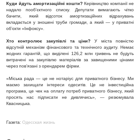
Куди йдуть амортизаційні кошти?
Керівництво компанії не
надало пооб’єктного списку. Депутати вимагають чітко
бачити, який відсоток амортизаційних відрахувань
вкладається у зношені труби громади, а який — у приватні
об’єкти «Інфоксу».
Хто контролює закупівлі та ціни?
У міста повністю
відсутній механізм фінансового та технічного аудиту. Немає
жодних гарантій, що виділені 126,2 млн гривень не будуть
витрачені на закупівлю матеріалів за завищеними цінами
через пов’язані з орендарем фірми.
«Міська рада — це не нотаріус для приватного бізнесу. Ми
маємо захищати інтереси одеситів. Це не інвестиційна
програма, це чек на оплату потреб приватного бізнесу, який
просять нас підписати не дивлячись», — резюмувала
Квасницька.
Газета:
Одесская жизнь