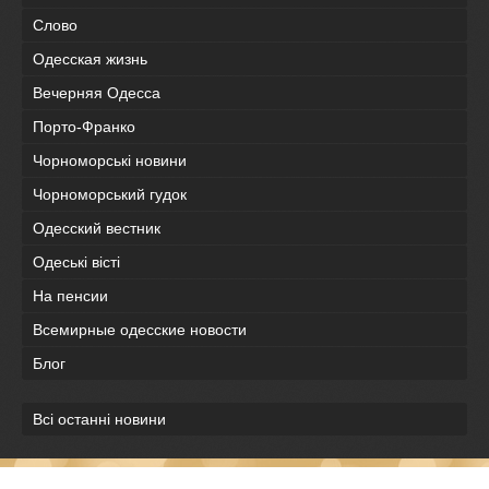
Слово
Одесская жизнь
Вечерняя Одесса
Порто-Франко
Чорноморські новини
Чорноморський гудок
Одесский вестник
Одеськi вiстi
На пенсии
Всемирные одесские новости
Блог
Всі останні новини