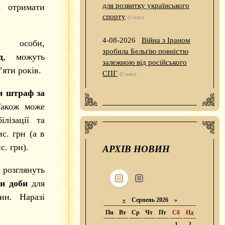
для розвитку українського
, отримати
спорту
(Слово)
4-08-2026
Війна з Іраном
, особи,
зробила Бельгію повністю
д
, можуть
залежною від російського
’яти років.
СПГ
(Слово)
и штраф за
Також може
лізації та
ис. грн (а в
с. грн).
АРХІВ НОВИН
глянуть
и доби
для
ин. Наразі
«
Серпень 2026 »
Пн
Вт
Ср
Чт
Пт
Сб
Нд
1
2