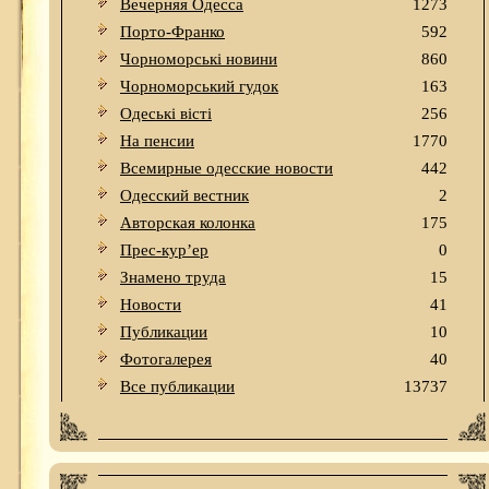
Вечерняя Одесса
1273
Порто-Франко
592
Чорноморські новини
860
Чорноморський гудок
163
Одеськi вiстi
256
На пенсии
1770
Всемирные одесские новости
442
Одесский вестник
2
Авторская колонка
175
Прес-кур’ер
0
Знамено труда
15
Новости
41
Публикации
10
Фотогалерея
40
Все публикации
13737