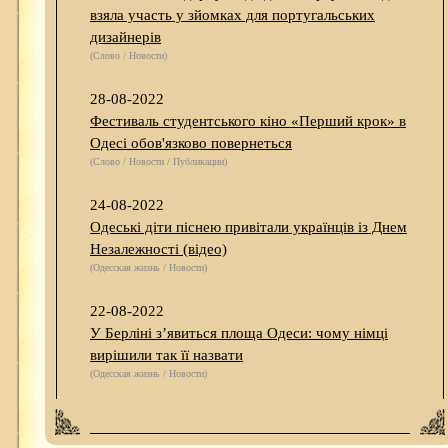
взяла участь у зйомках для португальських
дизайнерів
(Слово / Новости)
28-08-2022
Фестиваль студентського кіно «Перший крок» в
Одесі обов'язково повернеться
(Слово / Новости / Публикации)
24-08-2022
Одеські діти піснею привітали українців із Днем
Незалежності (відео)
(Одесская жизнь / Новости)
22-08-2022
У Берліні з’явиться площа Одеси: чому німці
вирішили так її назвати
(Одесская жизнь / Новости)