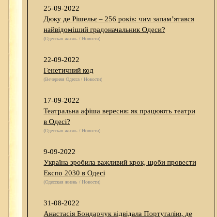
25-09-2022
Дюку де Рішельє – 256 років: чим запам’ятався
найвідоміший градоначальник Одеси?
(Одесская жизнь / Новости)
22-09-2022
Генетичний код
(Вечерняя Одесса / Новости)
17-09-2022
Театральна афіша вересня: як працюють театри
в Одесі?
(Одесская жизнь / Новости)
9-09-2022
Україна зробила важливий крок, щоби провести
Експо 2030 в Одесі
(Одесская жизнь / Новости)
31-08-2022
Анастасія Бондарчук відвідала Португалію, де