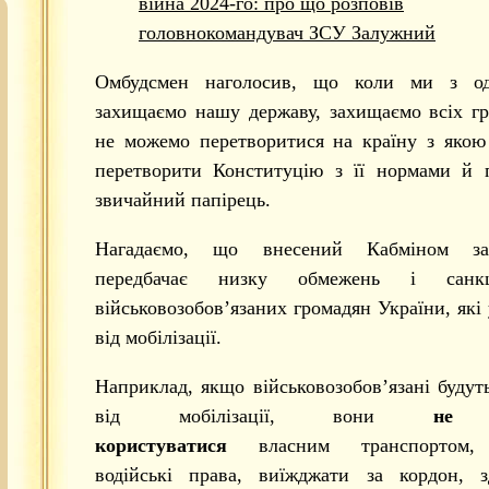
війна 2024-го: про що розповів
головнокомандувач ЗСУ Залужний
Омбудсмен наголосив, що коли ми з од
захищаємо нашу державу, захищаємо всіх г
не можемо перетворитися на країну з якою
перетворити Конституцію з її нормами й 
звичайний папірець.
Нагадаємо, що внесений Кабміном зак
передбачає низку обмежень і санк
військовозобов’язаних громадян України, які
від мобілізації.
Наприклад, якщо військовозобов’язані будут
від мобілізації, вони
не 
користуватися
власним транспортом,
водійські права, виїжджати за кордон, з