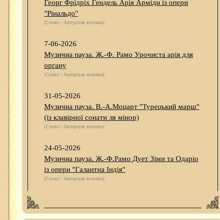
Георг Фрідріх Гендель Арія Арміди із опери
"Рінальдо"
(Слово / Авторская колонка)
7-06-2026
Музична пауза. Ж.-Ф. Рамо Урочиста арія для
органу
(Слово / Авторская колонка)
31-05-2026
Музична пауза. В.-А.Моцарт "Турецький марш"
(із клавірної сонати ля мінор)
(Слово / Авторская колонка)
24-05-2026
Музична пауза. Ж.-Ф.Рамо Дует Зіми та Одаріо
із опери "Галантна Індія"
(Слово / Авторская колонка)