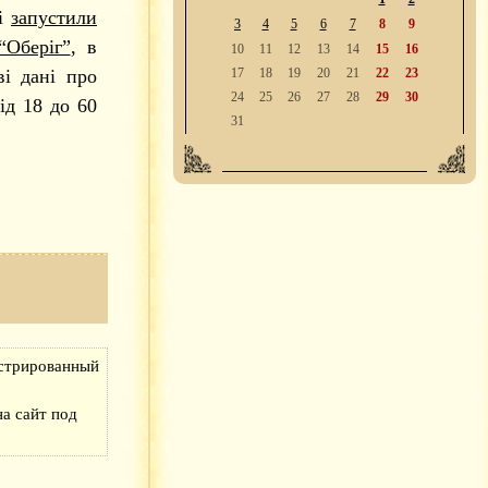
і
запустили
3
4
5
6
7
8
9
“Оберіг”
, в
10
11
12
13
14
15
16
ві дані про
17
18
19
20
21
22
23
24
25
26
27
28
29
30
ід 18 до 60
31
истрированный
а сайт под