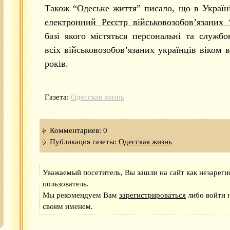
Також “Одеське життя” писало, що в Україн
електронний Реєстр військовозобов’язаних 
базі якого містяться персональні та службо
всіх військовозобов’язаних українців віком в
років.
Газета:
Одесская жизнь
Комментариев: 0
Публикация газеты:
Одесская жизнь
Уважаемый посетитель, Вы зашли на сайт как незарег
пользователь.
Мы рекомендуем Вам
зарегистрироваться
либо войти н
своим именем.