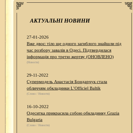
АКТУАЛЬНІ НОВИНИ
27-01-2026
Вже двоє: тіло ще одного загиблого знайшли під
час розбору завалів в Одесі. Підтвердилася
інформація про третю жертву (ОНОВЛЕНО)
(Новости)
29-11-2022
Супермодель Анастасія Бондарчук стала
обличчям обкладинки L’Officiel Baltik
(Слово / Новости)
16-10-2022
Одеситка прикрасила собою обкладинку Grazia
Bulgaria
(Слово / Новости)