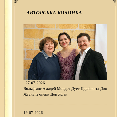
АВТОРСЬКА КОЛОНКА
27-07-2026
Вольфганг Амадей Моцарт Дует Церліни та Дон
Жуана із опери Дон Жуан
19-07-2026