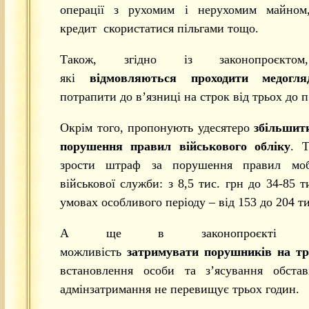
операції з рухомим і нерухомим майном
кредит скористатися пільгами тощо.
Також, згідно із законопроєктом
які
відмовляються проходити медогля
потрапити до в’язниці на строк від трьох до п
Окрім того, пропонують удесятеро
збільшит
порушення правил військового обліку
. 
зрости штраф за порушення правил мобі
військової служби: з 8,5 тис. грн до 34-85 т
умовах особливого періоду – від 153 до 204 ти
А ще в законопроєкті роз
можливість
затримувати порушників на тр
встановлення особи та з’ясування обстав
адмінзатримання не перевищує трьох годин.