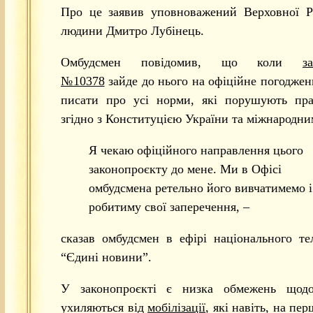
Про це заявив уповноважений Верховної Р
людини Дмитро Лубінець.
Омбудсмен повідомив, що коли
з
№10378
зайде до нього на офіційне погодженн
писати про усі норми, які порушують пр
згідно з Конституцією України та міжнародни
Я чекаю офіційного направлення цього
законопроєкту до мене. Ми в Офісі
омбудсмена ретельно його вивчатимемо і
робитиму свої заперечення, –
сказав омбудсмен в ефірі національного т
“Єдині новини”.
У законопроєкті є низка обмежень щодо
ухиляються від
мобілізації
, які навіть, на пе