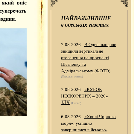
 який вніс
суперечать
НАЙВАЖЛИВІШЕ
юдини.
в одеських газетах
7-08-2026
В Одесі вандали
знищили вертикальне
озеленення на проспекті
Шевченку та
Адміральському (ФОТО)
(Одесская жизнь)
7-08-2026
«КУБОК
НЕСКОРЕНИХ – 2026»
🇺🇦
(Слово)
6-08-2026
«Хвилі Чорного
моря»: успішно
завершилися військово-