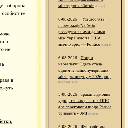
це заборона
мільярдних збитків
(Слово)
 особистим
6-08-2026
"Усі люблять
переможців": обмін
розвідувальними даними
 може
між Україною та США
дина
значно зріс, — Politico
(Слово)
то не
й
6-08-2026
Попри
 Це
небезпеку: Одеса стала
одним із найпопулярніших
міст для вступу у 2026 році
рава в
(Одесская жизнь)
можуть
5-08-2026
Трамп відмовив
у додаткових ракетах ППО,
але переговори щодо Patriot
тривають - ЗМІ
(Слово)
істки,
5-08-2026
Журналістам