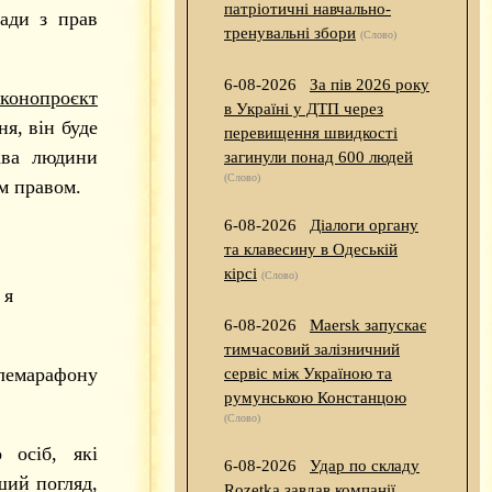
патріотичні навчально-
ади з прав
тренувальні збори
(Слово)
6-08-2026
За пів 2026 року
аконопроєкт
в Україні у ДТП через
я, він буде
перевищення швидкості
ава людини
загинули понад 600 людей
(Слово)
м правом.
6-08-2026
Діалоги органу
та клавесину в Одеській
кірсі
(Слово)
 я
6-08-2026
Maersk запускає
тимчасовий залізничний
елемарафону
сервіс між Україною та
румунською Констанцою
(Слово)
 осіб, які
6-08-2026
Удар по складу
рший погляд,
Rozetka завдав компанії