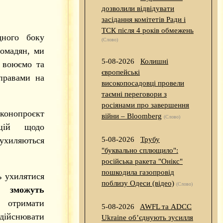
дозволили відвідувати
засідання комітетів Ради і
ТСК після 4 років обмежень
ного боку
(Слово)
ромадян, ми
5-08-2026
Колишні
 воюємо та
європейські
правами на
високопосадовці провели
таємні переговори з
росіянами про завершення
онопроєкт
війни – Bloomberg
(Слово)
цій щодо
 ухиляються
5-08-2026
Трубу
"буквально сплющило":
російська ракета "Онікс"
пошкодила газопровід
ь ухилятися
поблизу Одеси (відео)
(Слово)
зможуть
 отримати
5-08-2026
AWFL та ADCC
дійснювати
Ukraine об’єднують зусилля