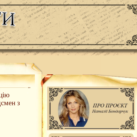
цію
дсмен з