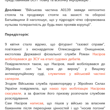
представникам ВСП "повну та всебічну інформацію".
Дослівно
: "Військова частина А0139 завжди непохитно
стояла та продовжує стояти на захисті та обороні
Батьківщини й наголошує, що у підрозділі чітко сформована
нульова толерантність до будь-яких проявів корупції".
Передісторія:
9 квітня стало відомо, що фігурант "газової справи",
пов’язаної з екснардепом Олександром Онищенком,
ексголова Державної фіскальної служби Роман
Насіров
мобілізувався до ЗСУ на етапі судових дебатів.
Повідомлялося також, що Насіров, який мобілізувався до
Збройних сил "за крок до вироку" у Вищому
антикорупційному суді,
служитиме у військовій частині
сапером
.
Згодом Військова служба правопорядку у Збройних Силах
України повідомила, що
наказ про мобілізацію Насірова
скасували,
а за фактом його призову розпочали службове
розслідування.
Сам Насіров
написав
, що пішов у військо за власним
бажанням після переоцінки цінностей і що "носив погони"