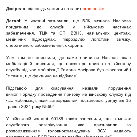
Джерело
: відповідь частини на запит
hromadske
Деталі
: У частині зазначили, що ВЛК визнала Насірова
придатним до служби у військових частинах
забезпечення, ТЦК та СП, ВВН3, навчальних центрах,
медичних підрозділах, підрозділах логістики, зв'язку,
оперативного забезпечення, охорони.
Утім там не пояснили, де саме опинився Насіров після
мобілізації й пояснили, що наказ про призов на військову
службу під час мобілізації Романа Насірова був скасований і
"є таким, що фактично не відбувся".
Підставою для скасування назвали "порушення
вимог Порядку проведення призову на військову службу під
час мобілізації, який затверджений постановою уряду від 16
травня 2024 року N560".
У військовій частині А0139 також запевнили, що в межах
службового розслідування, яке призначили за
розпорядженням головнокомандувача ЗСУ, надають