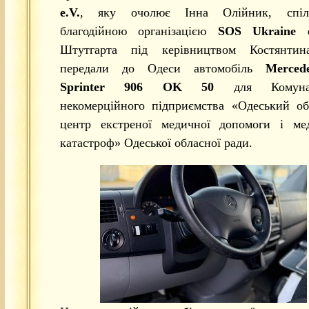
e.V.
, яку очолює Інна Олійник, спі
благодійною організацією
SOS Ukraine e
Штутгарта під керівництвом Костянтин
передали до Одеси автомобіль
Merced
Sprinter 906 OK 50
для Комуна
некомерційного підприємства «Одеський о
центр екстреної медичної допомоги і ме
катастроф» Одеської обласної ради.