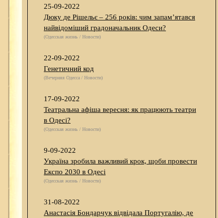
25-09-2022
Дюку де Рішельє – 256 років: чим запам’ятався
найвідоміший градоначальник Одеси?
(Одесская жизнь / Новости)
22-09-2022
Генетичний код
(Вечерняя Одесса / Новости)
17-09-2022
Театральна афіша вересня: як працюють театри
в Одесі?
(Одесская жизнь / Новости)
9-09-2022
Україна зробила важливий крок, щоби провести
Експо 2030 в Одесі
(Одесская жизнь / Новости)
31-08-2022
Анастасія Бондарчук відвідала Португалію, де