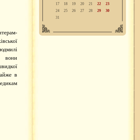
17
18
19
20
21
22
23
24
25
26
27
28
29
30
31
терам-
івської
дмилі
у вони
видкої
айже в
медикам