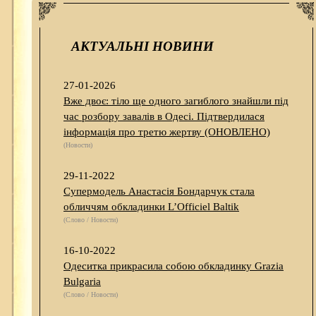
АКТУАЛЬНІ НОВИНИ
27-01-2026
Вже двоє: тіло ще одного загиблого знайшли під
час розбору завалів в Одесі. Підтвердилася
інформація про третю жертву (ОНОВЛЕНО)
(Новости)
29-11-2022
Супермодель Анастасія Бондарчук стала
обличчям обкладинки L’Officiel Baltik
(Слово / Новости)
16-10-2022
Одеситка прикрасила собою обкладинку Grazia
Bulgaria
(Слово / Новости)