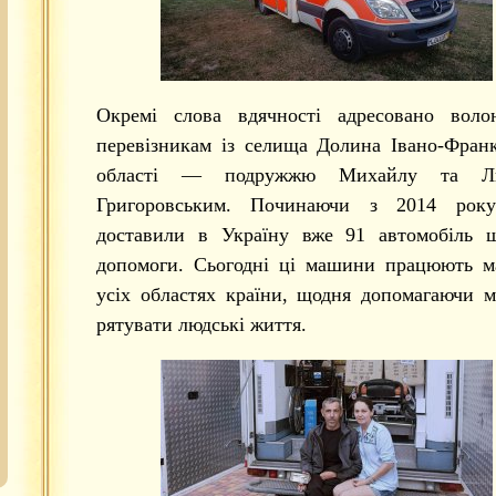
Окремі слова вдячності адресовано волон
перевізникам із селища Долина Івано-Франк
області — подружжю Михайлу та Лю
Григоровським. Починаючи з 2014 рок
доставили в Україну вже 91 автомобіль ш
допомоги. Сьогодні ці машини працюють м
усіх областях країни, щодня допомагаючи 
рятувати людські життя.