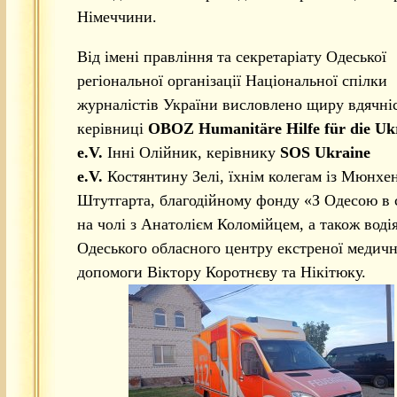
Німеччини.
Від імені правління та секретаріату Одеської
регіональної організації Національної спілки
журналістів України висловлено щиру вдячні
керівниці
OBOZ Humanitäre Hilfe für die Uk
e.V.
Інні Олійник, керівнику
SOS Ukraine
e.V.
Костянтину Зелі, їхнім колегам із Мюнхен
Штутгарта, благодійному фонду «З Одесою в 
на чолі з Анатолієм Коломійцем, а також воді
Одеського обласного центру екстреної медичн
допомоги Віктору Коротнєву та Нікітюку.