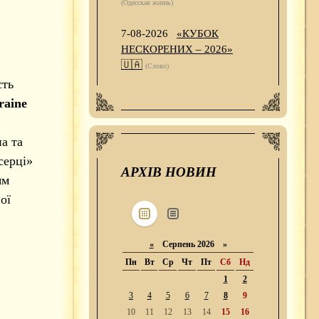
(Одесская жизнь)
7-08-2026
«КУБОК
НЕСКОРЕНИХ – 2026»
🇺🇦
(Слово)
сть
raine
а та
серці»
АРХІВ НОВИН
ям
ої
«
Серпень 2026 »
Пн
Вт
Ср
Чт
Пт
Сб
Нд
1
2
3
4
5
6
7
8
9
10
11
12
13
14
15
16