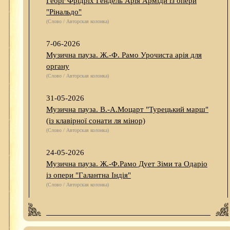
Георг Фрідріх Гендель Арія Арміди із опери
"Рінальдо"
(Слово / Авторская колонка)
7-06-2026
Музична пауза. Ж.-Ф. Рамо Урочиста арія для
органу
(Слово / Авторская колонка)
31-05-2026
Музична пауза. В.-А.Моцарт "Турецький марш"
(із клавірної сонати ля мінор)
(Слово / Авторская колонка)
24-05-2026
Музична пауза. Ж.-Ф.Рамо Дует Зіми та Одаріо
із опери "Галантна Індія"
(Слово / Авторская колонка)