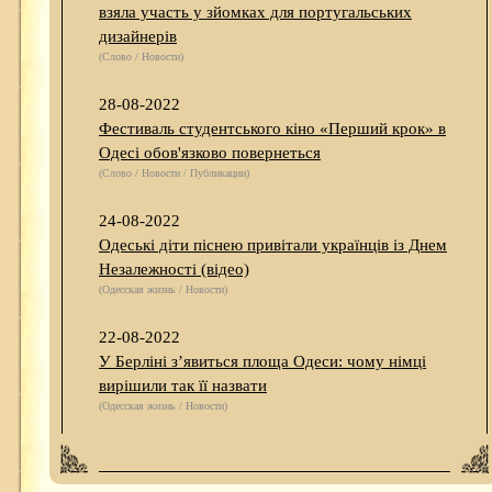
взяла участь у зйомках для португальських
дизайнерів
(Слово / Новости)
28-08-2022
Фестиваль студентського кіно «Перший крок» в
Одесі обов'язково повернеться
(Слово / Новости / Публикации)
24-08-2022
Одеські діти піснею привітали українців із Днем
Незалежності (відео)
(Одесская жизнь / Новости)
22-08-2022
У Берліні з’явиться площа Одеси: чому німці
вирішили так її назвати
(Одесская жизнь / Новости)