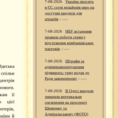
7-08-2026
Україна просить
в ЄС сотні мільйонів євро на
доступні кредити для
аграріїв
(Слово)
7-08-2026
НБУ встановив
правила роботи сервісу
відстеження міжбанківських
платежів
(Слово)
7-08-2026
Штрафи за
Одеська
адмінправопорушення
спілки
підвищать: уряд подав до
Ради законопроєкт
(Слово)
ентрів
помоги.
7-08-2026
В Одесі вандали
кам її
знищили вертикальне
о цієї
озеленення на проспекті
терів,
Шевченку та
Адміральському (ФОТО)
раїни й