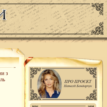
и з
ль