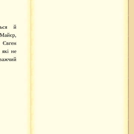
ться й
 Майєр,
, Євген
 які не
важчий