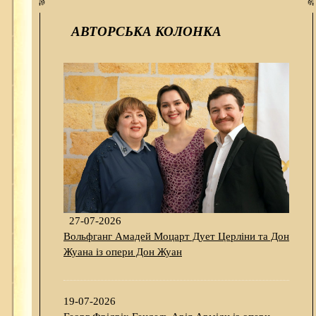
АВТОРСЬКА КОЛОНКА
27-07-2026
Вольфганг Амадей Моцарт Дует Церліни та Дон
Жуана із опери Дон Жуан
19-07-2026