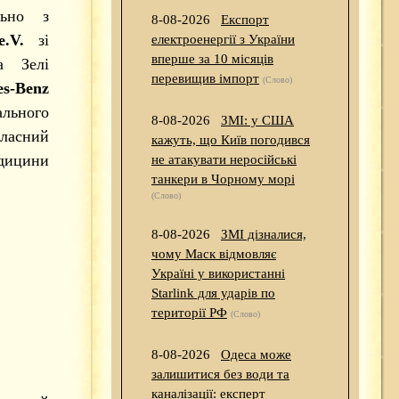
льно з
8-08-2026
Експорт
.V.
зі
електроенергії з України
вперше за 10 місяців
а Зелі
перевищив імпорт
(Слово)
es-Benz
льного
8-08-2026
ЗМІ: у США
бласний
кажуть, що Київ погодився
дицини
не атакувати неросійські
танкери в Чорному морі
(Слово)
8-08-2026
ЗМІ дізналися,
чому Маск відмовляє
Україні у використанні
Starlink для ударів по
території РФ
(Слово)
8-08-2026
Одеса може
залишитися без води та
каналізації: експерт