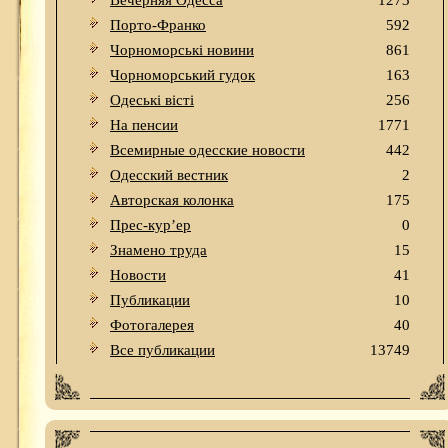
Вечерняя Одесса
1273
Порто-Франко
592
Чорноморські новини
861
Чорноморський гудок
163
Одеськi вiстi
256
На пенсии
1771
Всемирные одесские новости
442
Одесский вестник
2
Авторская колонка
175
Прес-кур’ер
0
Знамено труда
15
Новости
41
Публикации
10
Фотогалерея
40
Все публикации
13749