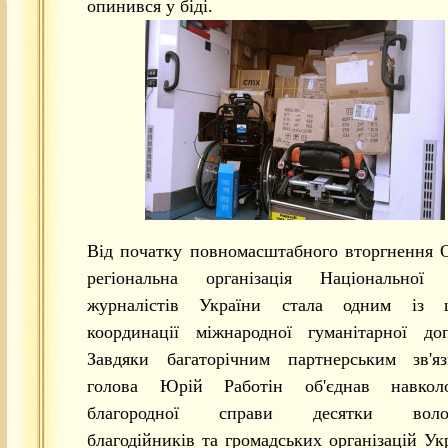
опинився у біді.
Від початку повномасштабного вторгнення 
регіональна організація Національної 
журналістів України стала одним із ц
координації міжнародної гуманітарної до
Завдяки багаторічним партнерським зв'яз
голова Юрій Работін об'єднав навкол
благородної справи десятки волон
благодійників та громадських організацій Ук