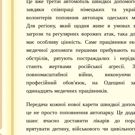
Це вже третій автомобіль швидкої допомог
завдяки співпраці німецьких та украї
волонтерів поповнив автопарк одеських м
Для регіону, який щодня живе в умовах в
загрози та регулярних ворожих атак, така д
має особливу цінність. Саме працівники ек
медичної допомоги першими прибувають на
обстрілів, рятують постраждалих і нерід
стають жертвами російської агресії. 
повномасштабної війни, виконуючи
професійний обов'язок, на Одещині за
одинадцять медичних працівників.
Передача кожної нової карети швидкої доп
це не просто поповнення автопарку. Це дод
шанс вчасно доставити лікарів до пора
врятувати дитину, військового чи цивільног