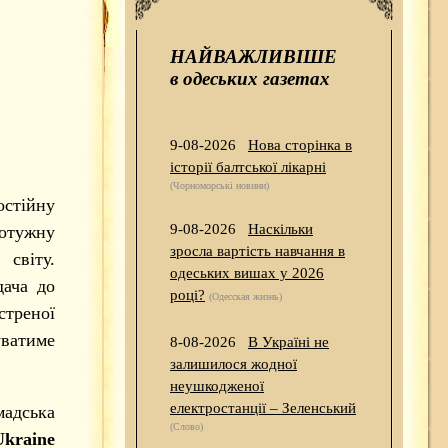
НАЙВАЖЛИВІШЕ
в одеських газетах
9-08-2026
Нова сторінка в
історії балтської лікарні
(Чорноморські новини)
остійну
9-08-2026
Наскільки
потужну
зросла вартість навчання в
 світу.
одеських вишах у 2026
дача до
році?
(Одесская жизнь)
стреної
уватиме
8-08-2026
В Україні не
залишилося жодної
неушкодженої
електростанції – Зеленський
дська
(Слово)
Ukraine