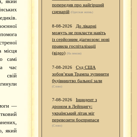
и, який
попередив про найгірший
нських
сценарій
(Одесская жизнь)
едиків.
оєнної
8-08-2026
До лікарні
можуть не покласти навіть
опомога
із серйозним діагнозом: нові
стреної
правила госпіталізації
 місця
(відео)
(На пенсии)
ко самі
За час
7-08-2026
Суд США
зобов’язав Трампа зупинити
 свій
будівництво бальної зали
гинули
(Слово)
7-08-2026
Інцидент з
омоги —
дроном в Лейпцигу:
український літак міг
атковий
перевозити боєприпаси
нених,
(Слово)
о, який