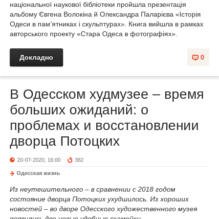
національної наукової бібліотеки пройшла презентація
альбому Євгена Волокіна й Олександра Паларієва «Історія
Одеси в пам’ятниках і скульптурах». Книга вийшла в рамках
авторського проекту «Стара Одеса в фотографіях».
Докладно
0
В Одесском худмузее – время
больших ожиданий: о
проблемах и восстановлении
дворца Потоцких
20-07-2020, 16:00
382
Одесская жизнь
Из неутешительного – в сравнении с 2018 годом
состояние дворца Потоцких ухудшилось. Из хороших
новостей – во дворе Одесского художественного музея
появились две новые удобные скамейки.