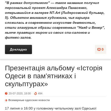
"В рамках допустимого" — такое название получил
персональный проект Александра Панасенко,
открывшийся в галерее NT-Art (Лидерсовский бульвар,
5). Объектом внимания художника, чья карьера
сложилась в современном искусстве девяностых,
стали гламурные образы современных "Наяд и Венер",
нынче правящих миром из своих спа-салонов и
фитнес-залов.
Докладно
0
Презентація альбому «Історія
Одеси в пам’ятниках і
скульптурах»
20-07-2020, 18:00
494
Всемирные одесские новости
17 липня о 16:00 у головному читальному залі Одеської