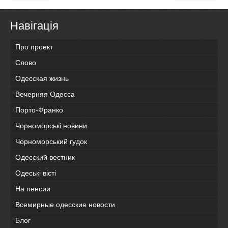
Навігація
Про проект
Слово
Одесская жизнь
Вечерняя Одесса
Порто-Франко
Чорноморські новини
Чорноморський гудок
Одесский вестник
Одеськi вiстi
На пенсии
Всемирные одесские новости
Блог