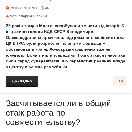
28-08-2020, 13:00
443
Чорноморські новини
29 років тому в Москві спробували змінити хід історії. З
ініціативи голови КДБ СРСР Володимира
Олександровича Крючкова, підтриманого керівництвом
ЦК КПРС, були розроблені плани «стабілізації»
обстановки в країні. Хоча країни фактично вже не
існувало. Вона згнила зсередини. Розгортався і набирав
сили парад суверенітетів, що перемістив реальну владу
з центру в союзні республіки.
Докладно
0
Засчитывается ли в общий
стаж работа по
совместительству?