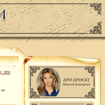
: это
 не