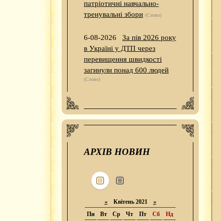
патріотичні навчально-
тренувальні збори
(Слово)
6-08-2026
За пів 2026 року
в Україні у ДТП через
перевищення швидкості
загинули понад 600 людей
(Слово)
АРХІВ НОВИН
«
Квітень 2021
»
Пн
Вт
Ср
Чт
Пт
Сб
Нд