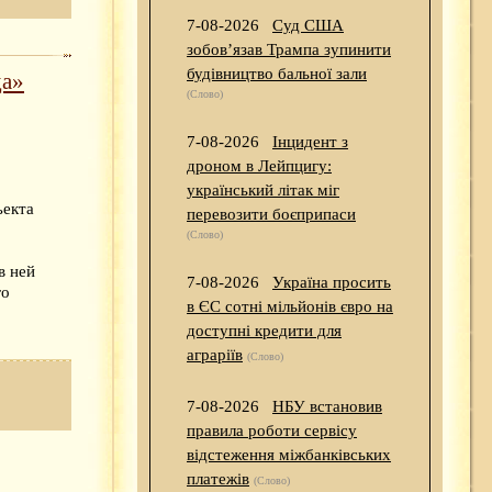
7-08-2026
Суд США
зобов’язав Трампа зупинити
будівництво бальної зали
да»
(Слово)
7-08-2026
Інцидент з
дроном в Лейпцигу:
український літак міг
ъекта
перевозити боєприпаси
(Слово)
в ней
7-08-2026
Україна просить
го
в ЄС сотні мільйонів євро на
доступні кредити для
аграріїв
(Слово)
7-08-2026
НБУ встановив
правила роботи сервісу
відстеження міжбанківських
платежів
(Слово)