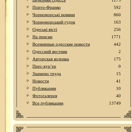
Вечерняя Одесса
1273
Порто-Франко
592
Чорноморські новини
860
Чорноморський гудок
163
Одеськi вiстi
256
На пенсии
1771
Всемирные одесские новости
442
Одесский вестник
2
Авторская колонка
175
Прес-кур’ер
0
Знамено труда
15
Новости
41
Публикации
10
Фотогалерея
40
Все публикации
13749