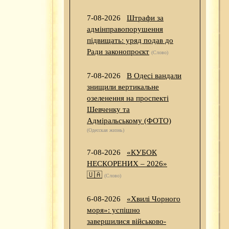
7-08-2026
Штрафи за
адмінправопорушення
підвищать: уряд подав до
Ради законопроєкт
(Слово)
7-08-2026
В Одесі вандали
знищили вертикальне
озеленення на проспекті
Шевченку та
Адміральському (ФОТО)
(Одесская жизнь)
7-08-2026
«КУБОК
НЕСКОРЕНИХ – 2026»
🇺🇦
(Слово)
6-08-2026
«Хвилі Чорного
моря»: успішно
завершилися військово-