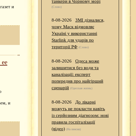
танкери в Чорному морі
газет и
(Слово)
8-08-2026
ЗМІ дізналися,
чому Маск відмовляє
Україні у використанні
Starlink для ударів по
території РФ
(Слово)
 ее
8-08-2026
Одеса може
залишитися без води та
каналізації: експерт
попередив про найгірший
сценарій
(Одесская жизнь)
о
8-08-2026
До лікарні
ем, и
можуть не покласти навіть
із серйозним діагнозом: нові
правила госпіталізації
(відео)
(На пенсии)