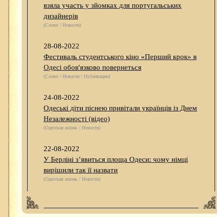
взяла участь у зйомках для португальських
дизайнерів
(Слово / Новости)
28-08-2022
Фестиваль студентського кіно «Перший крок» в
Одесі обов'язково повернеться
(Слово / Новости / Публикации)
24-08-2022
Одеські діти піснею привітали українців із Днем
Незалежності (відео)
(Одесская жизнь / Новости)
22-08-2022
У Берліні з’явиться площа Одеси: чому німці
вирішили так її назвати
(Одесская жизнь / Новости)