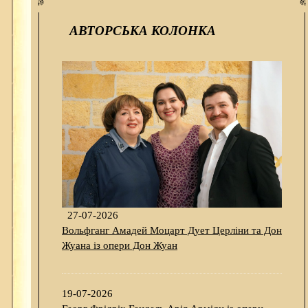
АВТОРСЬКА КОЛОНКА
27-07-2026
Вольфганг Амадей Моцарт Дует Церліни та Дон
Жуана із опери Дон Жуан
19-07-2026