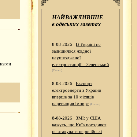
НАЙВАЖЛИВІШЕ
в одеських газетах
8-08-2026
В Україні не
залишилося жодної
неушкодженої
бными
електростанції – Зеленський
(Слово)
8-08-2026
Експорт
електроенергії з України
вперше за 10 місяців
перевищив імпорт
(Слово)
8-08-2026
ЗМІ: у США
кажуть, що Київ погодився
не атакувати неросійські