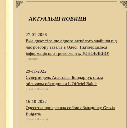
АКТУАЛЬНІ НОВИНИ
27-01-2026
Вже двоє: тіло ще одного загиблого знайшли під
час розбору завалів в Одесі. Підтвердилася
інформація про третю жертву (ОНОВЛЕНО)
(Новости)
29-11-2022
Супермодель Анастасія Бондарчук стала
обличчям обкладинки L’Officiel Baltik
(Слово / Новости)
16-10-2022
Одеситка прикрасила собою обкладинку Grazia
Bulgaria
(Слово / Новости)