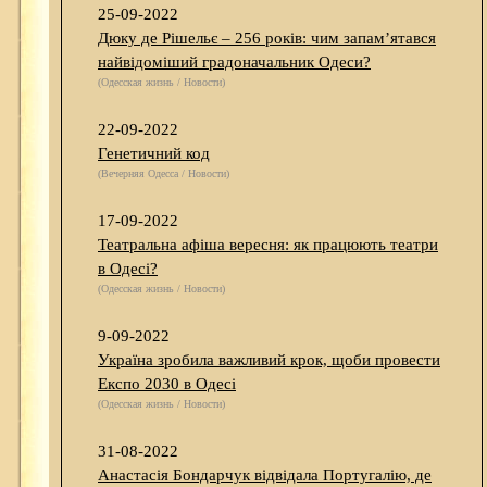
25-09-2022
Дюку де Рішельє – 256 років: чим запам’ятався
найвідоміший градоначальник Одеси?
(Одесская жизнь / Новости)
22-09-2022
Генетичний код
(Вечерняя Одесса / Новости)
17-09-2022
Театральна афіша вересня: як працюють театри
в Одесі?
(Одесская жизнь / Новости)
9-09-2022
Україна зробила важливий крок, щоби провести
Експо 2030 в Одесі
(Одесская жизнь / Новости)
31-08-2022
Анастасія Бондарчук відвідала Португалію, де