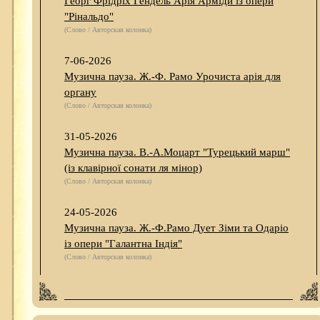
Георг Фрідріх Гендель Арія Арміди із опери
"Рінальдо"
(Слово / Авторская колонка)
7-06-2026
Музична пауза. Ж.-Ф. Рамо Урочиста арія для
органу
(Слово / Авторская колонка)
31-05-2026
Музична пауза. В.-А.Моцарт "Турецький марш"
(із клавірної сонати ля мінор)
(Слово / Авторская колонка)
24-05-2026
Музична пауза. Ж.-Ф.Рамо Дует Зіми та Одаріо
із опери "Галантна Індія"
(Слово / Авторская колонка)