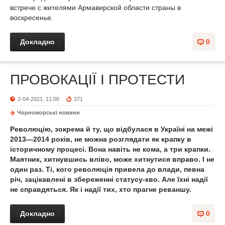
встрече с жителями Армавирской области страны в
воскресенье.
Докладно
0
ПРОВОКАЦІЇ І ПРОТЕСТИ
2-04-2021, 11:00
371
Чорноморські новини
Революцію, зокрема й ту, що відбулася в Україні на межі
2013—2014 років, не можна розглядати як крапку в
історичному процесі. Вона навіть не кома, а три крапки.
Маятник, хитнувшись вліво, може хитнутися вправо. І не
один раз. Ті, кого революція привела до влади, певна
річ, зацікавлені в збереженні статусу-кво. Але їхні надії
не справдяться. Як і надії тих, хто прагне реваншу.
Докладно
0