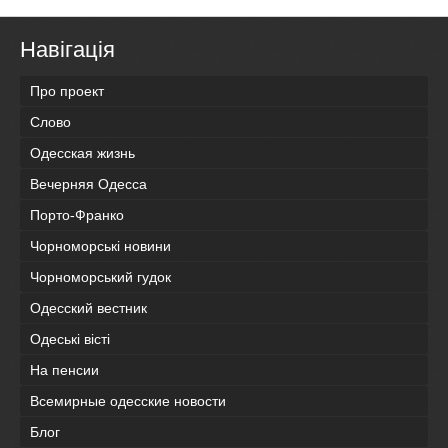
Навігація
Про проект
Слово
Одесская жизнь
Вечерняя Одесса
Порто-Франко
Чорноморські новини
Чорноморський гудок
Одесский вестник
Одеськi вiстi
На пенсии
Всемирные одесские новости
Блог