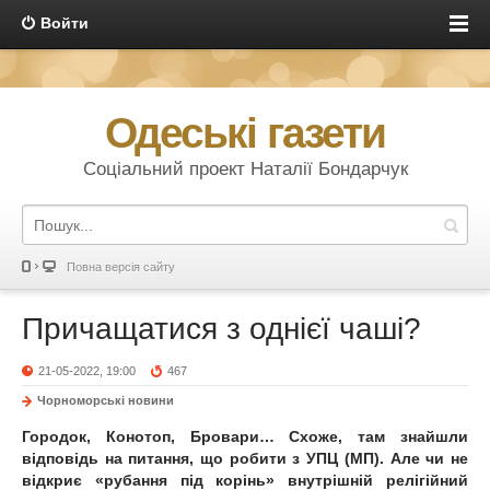
Войти
Одеські газети
Соціальний проект Наталії Бондарчук
Повна версія сайту
Причащатися з однієї чаші?
21-05-2022, 19:00
467
Чорноморські новини
Городок, Конотоп, Бровари… Схоже, там знайшли
відповідь на питання, що робити з УПЦ (МП). Але чи не
відкриє «рубання під корінь» внутрішній релігійний