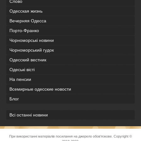
Слово
Одесская жизнь
Вечерняя Одесса
Порто-Франко
Чорноморські новини
Чорноморський гудок
Одесский вестник
Одеськi вiстi
На пенсии
Всемирные одесские новости
Блог
Всі останні новини
При використанні матеріалів посилання на джерело обов'язкове. Copyright ©