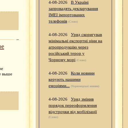
4-08-2026
В Україні
запровадять декларування
IMEI імпортованих
телефонів
(Слово)
4-08-2026
Уряд скоригував
мінімальні експортні ціни на
ое
агропродукцію через
російський терор у
Чорному морі
(Слово)
ое
4-08-2026
Коли новини
не выше
керують нашими
емоціями...
(Чорноморські новини)
4-08-2026
Уряд змінив
порядок переоформлення
відстрочки від мобілізації
(Слово)