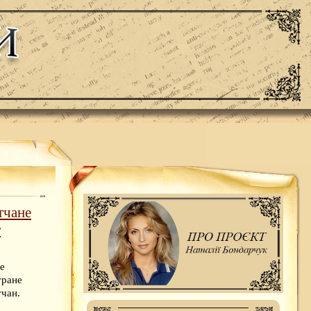
тчане
т
е
тране
тчан.