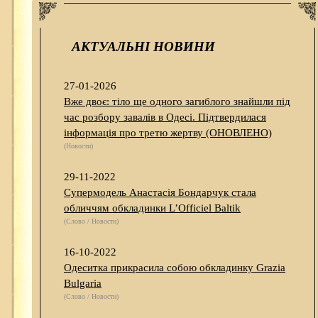
АКТУАЛЬНІ НОВИНИ
27-01-2026
Вже двоє: тіло ще одного загиблого знайшли під
час розбору завалів в Одесі. Підтвердилася
інформація про третю жертву (ОНОВЛЕНО)
(Новости)
29-11-2022
Супермодель Анастасія Бондарчук стала
обличчям обкладинки L’Officiel Baltik
(Слово / Новости)
16-10-2022
Одеситка прикрасила собою обкладинку Grazia
Bulgaria
(Слово / Новости)