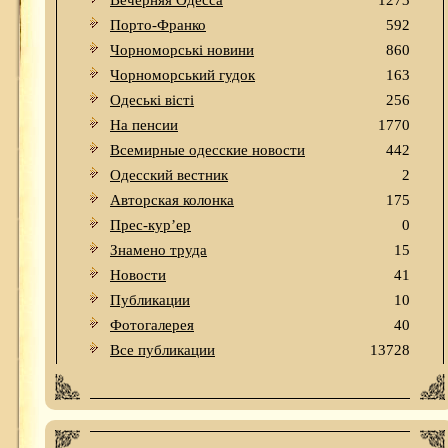
Вечерняя Одесса
1273
Порто-Франко
592
Чорноморські новини
860
Чорноморський гудок
163
Одеськi вiстi
256
На пенсии
1770
Всемирные одесские новости
442
Одесский вестник
2
Авторская колонка
175
Прес-кур’ер
0
Знамено труда
15
Новости
41
Публикации
10
Фотогалерея
40
Все публикации
13728