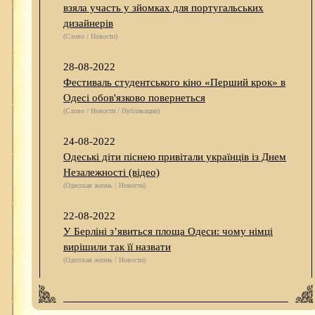
взяла участь у зйомках для португальських
дизайнерів
(Слово / Новости)
28-08-2022
Фестиваль студентського кіно «Перший крок» в
Одесі обов'язково повернеться
(Слово / Новости / Публикации)
24-08-2022
Одеські діти піснею привітали українців із Днем
Незалежності (відео)
(Одесская жизнь / Новости)
22-08-2022
У Берліні з’явиться площа Одеси: чому німці
вирішили так її назвати
(Одесская жизнь / Новости)