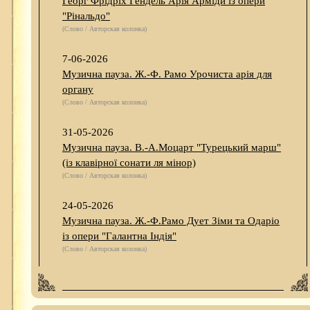
Георг Фрідріх Гендель Арія Арміди із опери
"Рінальдо"
(Слово / Авторская колонка)
7-06-2026
Музична пауза. Ж.-Ф. Рамо Урочиста арія для
органу
(Слово / Авторская колонка)
31-05-2026
Музична пауза. В.-А.Моцарт "Турецький марш"
(із клавірної сонати ля мінор)
(Слово / Авторская колонка)
24-05-2026
Музична пауза. Ж.-Ф.Рамо Дует Зіми та Одаріо
із опери "Галантна Індія"
(Слово / Авторская колонка)