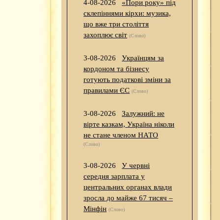
4-08-2026
«Пори року» під
склепіннями кірхи: музика,
що вже три століття
захоплює світ
(Слово)
3-08-2026
Українцям за
кордоном та бізнесу
готують податкові зміни за
правилами ЄС
(Слово)
3-08-2026
Залужний: не
вірте казкам, Україна ніколи
не стане членом НАТО
(Слово)
3-08-2026
У червні
середня зарплата у
центральних органах влади
зросла до майже 67 тисяч –
Мінфін
(Слово)