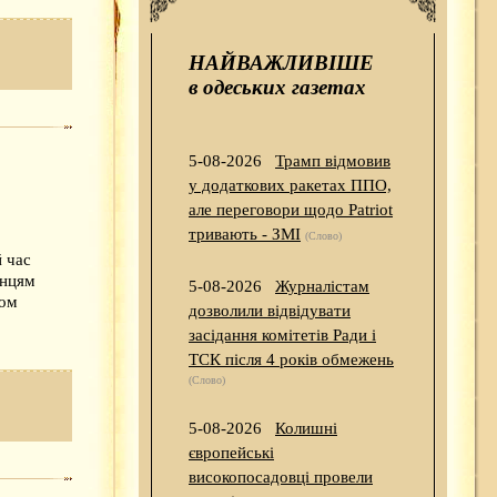
НАЙВАЖЛИВІШЕ
в одеських газетах
5-08-2026
Трамп відмовив
у додаткових ракетах ППО,
але переговори щодо Patriot
тривають - ЗМІ
(Слово)
й час
анцям
5-08-2026
Журналістам
том
дозволили відвідувати
засідання комітетів Ради і
ТСК після 4 років обмежень
(Слово)
5-08-2026
Колишні
європейські
високопосадовці провели