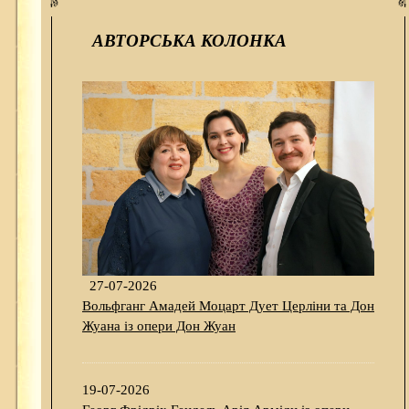
АВТОРСЬКА КОЛОНКА
27-07-2026
Вольфганг Амадей Моцарт Дует Церліни та Дон
Жуана із опери Дон Жуан
19-07-2026