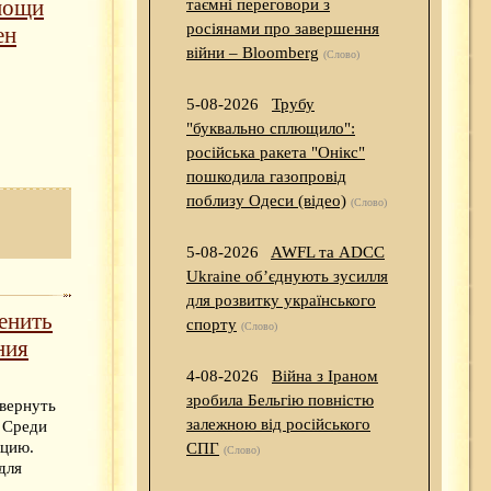
мощи
таємні переговори з
росіянами про завершення
ен
війни – Bloomberg
(Слово)
5-08-2026
Трубу
"буквально сплющило":
російська ракета "Онікс"
пошкодила газопровід
поблизу Одеси (відео)
(Слово)
5-08-2026
AWFL та ADCC
Ukraine об’єднують зусилля
для розвитку українського
енить
спорту
(Слово)
ния
4-08-2026
Війна з Іраном
зробила Бельгію повністю
 вернуть
залежною від російського
. Среди
кцию.
СПГ
(Слово)
для