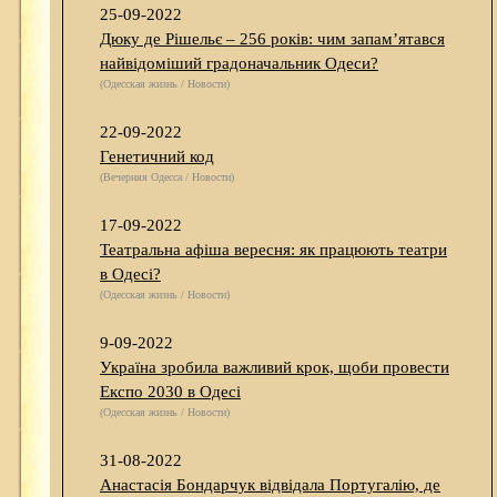
25-09-2022
Дюку де Рішельє – 256 років: чим запам’ятався
найвідоміший градоначальник Одеси?
(Одесская жизнь / Новости)
22-09-2022
Генетичний код
(Вечерняя Одесса / Новости)
17-09-2022
Театральна афіша вересня: як працюють театри
в Одесі?
(Одесская жизнь / Новости)
9-09-2022
Україна зробила важливий крок, щоби провести
Експо 2030 в Одесі
(Одесская жизнь / Новости)
31-08-2022
Анастасія Бондарчук відвідала Португалію, де