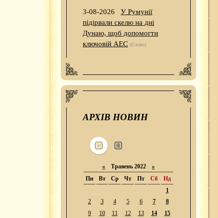
3-08-2026
У Румунії
підірвали скелю на дні
Дунаю, щоб допомогти
ключовій АЕС
(Слово)
АРХІВ НОВИН
«
Травень 2022
»
Пн
Вт
Ср
Чт
Пт
Сб
Нд
1
2
3
4
5
6
7
8
9
10
11
12
13
14
15