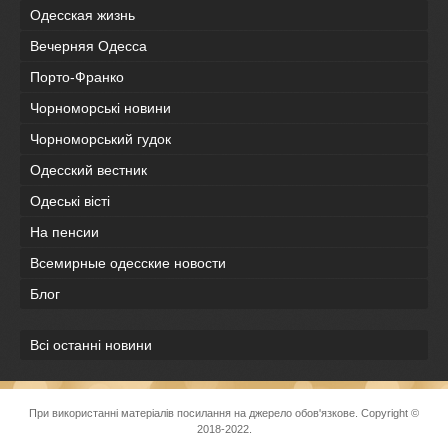
Одесская жизнь
Вечерняя Одесса
Порто-Франко
Чорноморські новини
Чорноморський гудок
Одесский вестник
Одеськi вiстi
На пенсии
Всемирные одесские новости
Блог
Всі останні новини
При використанні матеріалів посилання на джерело обов'язкове. Copyright ©
2018-2022.