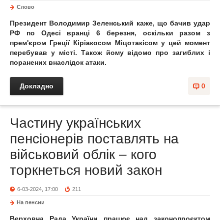
Слово
Президент Володимир Зеленський каже, що бачив удар
РФ по Одесі вранці 6 березня, оскільки разом з
прем'єром Греції Кіріакосом Міцотакісом у цей момент
перебував у місті. Також йому відомо про загиблих і
поранених внаслідок атаки.
Докладно
0
Частину українських
пенсіонерів поставлять на
військовий облік – кого
торкнеться новий закон
6-03-2024, 17:00
211
На пенсии
Верховна Рада України працює над законопроєктом