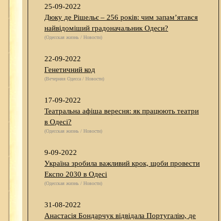
25-09-2022
Дюку де Рішельє – 256 років: чим запам’ятався
найвідоміший градоначальник Одеси?
(Одесская жизнь / Новости)
22-09-2022
Генетичний код
(Вечерняя Одесса / Новости)
17-09-2022
Театральна афіша вересня: як працюють театри
в Одесі?
(Одесская жизнь / Новости)
9-09-2022
Україна зробила важливий крок, щоби провести
Експо 2030 в Одесі
(Одесская жизнь / Новости)
31-08-2022
Анастасія Бондарчук відвідала Португалію, де