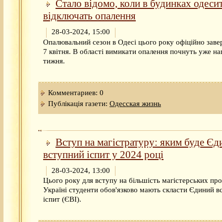
Стало відомо, коли в будинках одеси
відключать опалення
28-03-2024, 15:00
Опалювальний сезон в Одесі цього року офіційно зав
7 квітня. В області вимикати опалення почнуть уже на
тижня.
Комментариев: 0
Публікація газети:
Одесская жизнь
Вступ на магістратуру: яким буде Єд
вступний іспит у 2024 році
28-03-2024, 13:00
Цього року для вступу на більшість магістерських пр
Україні студенти обов'язково мають скласти Єдиний в
іспит (ЄВІ).