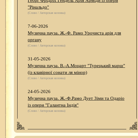
Георг Фрідріх Гендель Арія Арміди із опери
"Рінальдо"
(Слово / Авторская колонка)
7-06-2026
Музична пауза. Ж.-Ф. Рамо Урочиста арія для
органу
(Слово / Авторская колонка)
31-05-2026
Музична пауза. В.-А.Моцарт "Турецький марш"
(із клавірної сонати ля мінор)
(Слово / Авторская колонка)
24-05-2026
Музична пауза. Ж.-Ф.Рамо Дует Зіми та Одаріо
із опери "Галантна Індія"
(Слово / Авторская колонка)