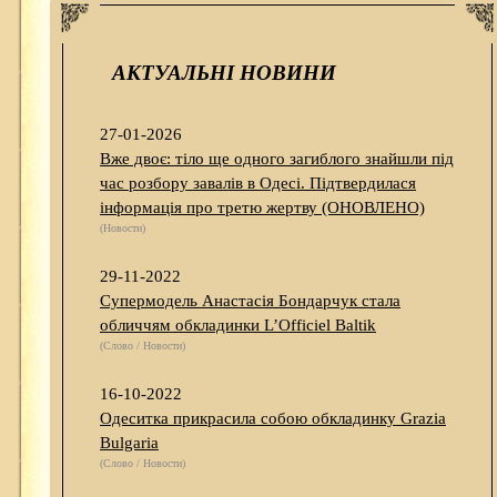
АКТУАЛЬНІ НОВИНИ
27-01-2026
Вже двоє: тіло ще одного загиблого знайшли під
час розбору завалів в Одесі. Підтвердилася
інформація про третю жертву (ОНОВЛЕНО)
(Новости)
29-11-2022
Супермодель Анастасія Бондарчук стала
обличчям обкладинки L’Officiel Baltik
(Слово / Новости)
16-10-2022
Одеситка прикрасила собою обкладинку Grazia
Bulgaria
(Слово / Новости)