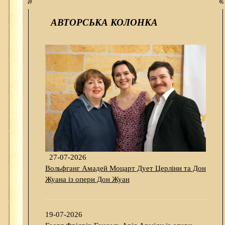
АВТОРСЬКА КОЛОНКА
27-07-2026
Вольфганг Амадей Моцарт Дует Церліни та Дон
Жуана із опери Дон Жуан
19-07-2026