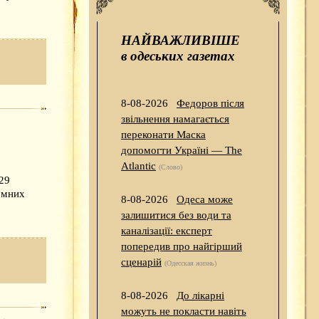
НАЙВАЖЛИВІШЕ
в одеських газетах
8-08-2026
Федоров після
звільнення намагається
переконати Маска
допомогти Україні — The
Atlantic
(Слово)
 29
омних
8-08-2026
Одеса може
залишитися без води та
каналізації: експерт
попередив про найгірший
сценарій
(Одесская жизнь)
8-08-2026
До лікарні
можуть не покласти навіть