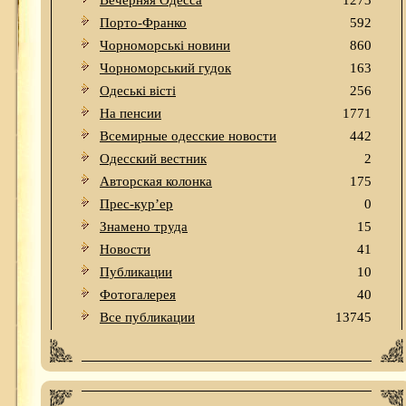
Вечерняя Одесса
1273
Порто-Франко
592
Чорноморські новини
860
Чорноморський гудок
163
Одеськi вiстi
256
На пенсии
1771
Всемирные одесские новости
442
Одесский вестник
2
Авторская колонка
175
Прес-кур’ер
0
Знамено труда
15
Новости
41
Публикации
10
Фотогалерея
40
Все публикации
13745