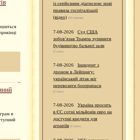
тів
із серйозним діагнозом: нові
правила госпіталізації
(відео)
(На пенсии)
ершиться
7-08-2026
Суд США
прикінці
зобов’язав Трампа зупинити
будівництво бальної зали
(Слово)
7-08-2026
Інцидент з
дроном в Лейпцигу:
український літак міг
перевозити боєприпаси
иний
(Слово)
7-08-2026
Україна просить
в ЄС сотні мільйонів євро на
ограм в
доступні кредити для
ступний
аграріїв
(Слово)