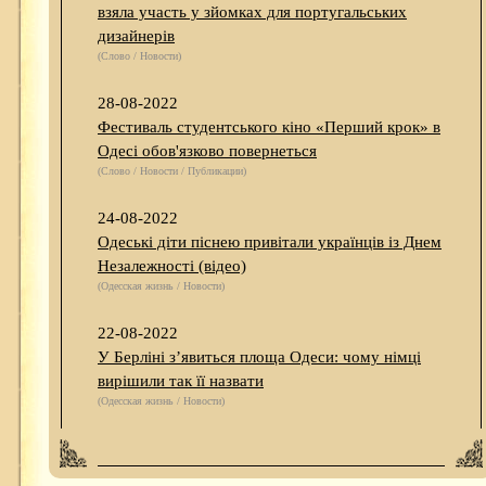
взяла участь у зйомках для португальських
дизайнерів
(Слово / Новости)
28-08-2022
Фестиваль студентського кіно «Перший крок» в
Одесі обов'язково повернеться
(Слово / Новости / Публикации)
24-08-2022
Одеські діти піснею привітали українців із Днем
Незалежності (відео)
(Одесская жизнь / Новости)
22-08-2022
У Берліні з’явиться площа Одеси: чому німці
вирішили так її назвати
(Одесская жизнь / Новости)