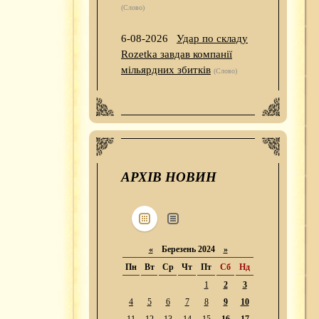
(Слово)
6-08-2026
Удар по складу
Rozetka завдав компанії
мільярдних збитків
(Слово)
АРХІВ НОВИН
«
Березень 2024
»
Пн
Вт
Ср
Чт
Пт
Сб
Нд
1
2
3
4
5
6
7
8
9
10