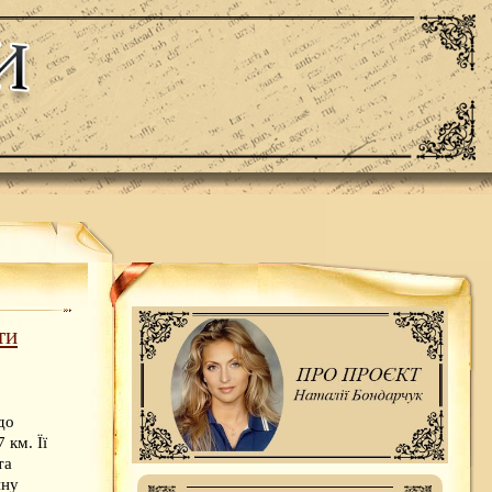
ти
до
 км. Її
та
йну