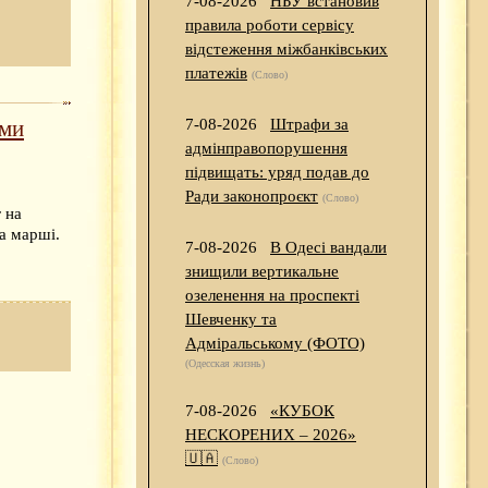
7-08-2026
НБУ встановив
правила роботи сервісу
відстеження міжбанківських
платежів
(Слово)
7-08-2026
Штрафи за
рми
адмінправопорушення
підвищать: уряд подав до
Ради законопроєкт
(Слово)
 на
а марші.
7-08-2026
В Одесі вандали
знищили вертикальне
озеленення на проспекті
Шевченку та
Адміральському (ФОТО)
(Одесская жизнь)
7-08-2026
«КУБОК
НЕСКОРЕНИХ – 2026»
🇺🇦
(Слово)