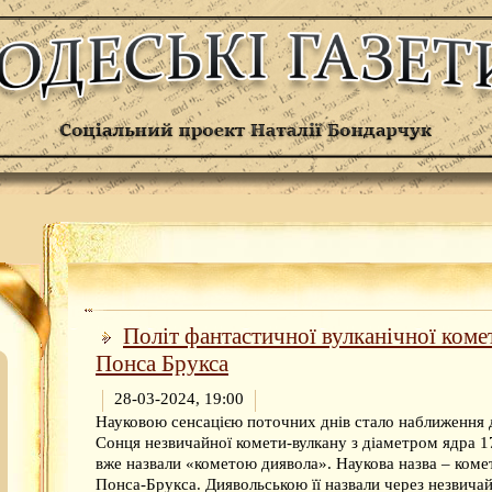
Політ фантастичної вулканічної коме
Понса Брукса
28-03-2024, 19:00
Науковою сенсацією поточних днів стало наближення 
Сонця незвичайної комети-вулкану з діаметром ядра 17
вже назвали «кометою диявола». Наукова назва – коме
Понса-Брукса. Диявольською її назвали через незвича