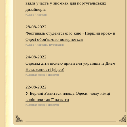
взяла участь у зйомках для португальських
дизайнерів
(Слово / Новости)
28-08-2022
Фестиваль студентського кіно «Перший крок» в
Одесі обов'язково повернеться
(Слово / Новости / Публикации)
24-08-2022
Одеські діти піснею привітали українців із Днем
Незалежності (відео)
(Одесская жизнь / Новости)
22-08-2022
У Берліні з’явиться площа Одеси: чому німці
вирішили так її назвати
(Одесская жизнь / Новости)