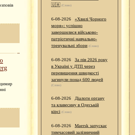
🇺🇦
озповів
(Слово)
6-08-2026
«Хвилі Чорного
моря»: успішно
завершилися військово-
патріотичні навчально-
тренувальні збори
(Слово)
ю
6-08-2026
За пів 2026 року
в Україні у ДТП через
erg
перевищення швидкості
загинули понад 600 людей
одимир
(Слово)
нні
6-08-2026
Діалоги органу
та клавесину в Одеській
кірсі
(Слово)
6-08-2026
Maersk запускає
тимчасовий залізничний