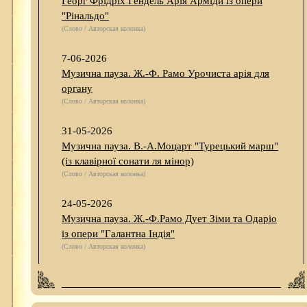
Георг Фрідріх Гендель Арія Арміди із опери
"Рінальдо"
(Слово / Авторская колонка)
7-06-2026
Музична пауза. Ж.-Ф. Рамо Урочиста арія для
органу
(Слово / Авторская колонка)
31-05-2026
Музична пауза. В.-А.Моцарт "Турецький марш"
(із клавірної сонати ля мінор)
(Слово / Авторская колонка)
24-05-2026
Музична пауза. Ж.-Ф.Рамо Дует Зіми та Одаріо
із опери "Галантна Індія"
(Слово / Авторская колонка)