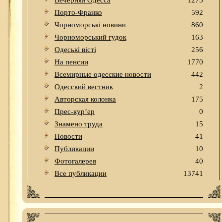
Вечерняя Одесса
1273
Порто-Франко
592
Чорноморські новини
860
Чорноморський гудок
163
Одеськi вiстi
256
На пенсии
1770
Всемирные одесские новости
442
Одесский вестник
2
Авторская колонка
175
Прес-кур’ер
0
Знамено труда
15
Новости
41
Публикации
10
Фотогалерея
40
Все публикации
13741