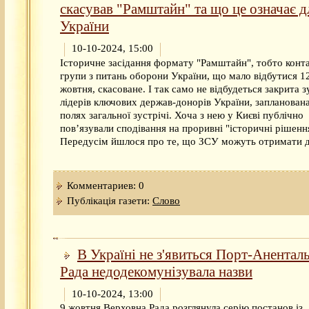
скасував "Рамштайн" та що це означає д
України
10-10-2024, 15:00
Історичне засідання формату "Рамштайн", тобто конт
групи з питань оборони України, що мало відбутися 1
жовтня, скасоване. І так само не відбудеться закрита з
лідерів ключових держав-донорів України, запланован
полях загальної зустрічі. Хоча з нею у Києві публічно
пов’язували сподівання на проривні "історичні рішенн
Передусім йшлося про те, що ЗСУ можуть отримати д
Комментариев: 0
Публікація газети:
Слово
В Україні не з'явиться Порт-Анентал
Рада недодекомунізувала назви
10-10-2024, 13:00
9 жовтня Верховна Рада розглянула серію постанов із