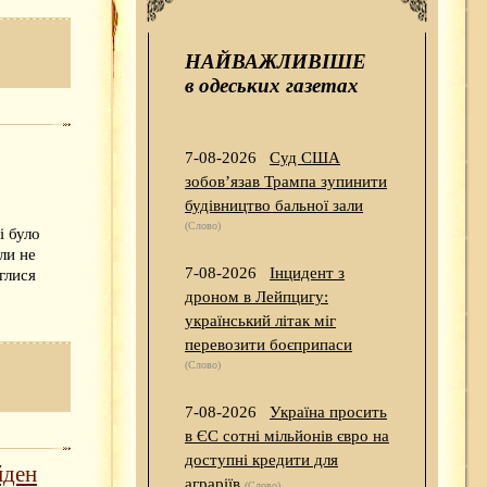
НАЙВАЖЛИВІШЕ
в одеських газетах
7-08-2026
Суд США
зобов’язав Трампа зупинити
будівництво бальної зали
(Слово)
і було
ли не
7-08-2026
Інцидент з
глися
дроном в Лейпцигу:
український літак міг
перевозити боєприпаси
(Слово)
7-08-2026
Україна просить
в ЄС сотні мільйонів євро на
доступні кредити для
йден
аграріїв
(Слово)