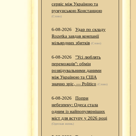
сервіс між Україною та
румунською Констанцою
(Слово)
6-08-2026
Удар по складу
Rozetka завдав компанії
мільярдних збитків
(Слово)
6-08-2026
"Усі люблять
переможців": обмін
розвідувальними даними
між Україною та США
значно зріс, — Politico
(Слово)
6-08-2026
Попри
небезпеку: Одеса стала
одним із найпопулярніших
міст для вступу у 2026 році
(Одесская жизнь)