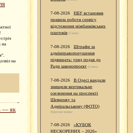
ля
7-08-2026
НБУ встановив
правила роботи сервісу
відстеження міжбанківських
актної
2
платежів
(Слово)
устріч
а на
7-08-2026
Штрафи за
адмінправопорушення
я".
підвищать: уряд подав до
озвіл на
Ради законопроєкт
(Слово)
7-08-2026
В Одесі вандали
знищили вертикальне
озеленення на проспекті
Шевченку та
Адміральському (ФОТО)
ь — як
(Одесская жизнь)
7-08-2026
«КУБОК
НЕСКОРЕНИХ – 2026»