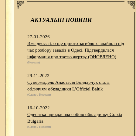
АКТУАЛЬНІ НОВИНИ
27-01-2026
Вже двоє: тіло ще одного загиблого знайшли під
час розбору завалів в Одесі. Підтвердилася
інформація про третю жертву (ОНОВЛЕНО)
(Новости)
29-11-2022
Супермодель Анастасія Бондарчук стала
обличчям обкладинки L’Officiel Baltik
(Слово / Новости)
16-10-2022
Одеситка прикрасила собою обкладинку Grazia
Bulgaria
(Слово / Новости)