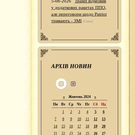
5-08-2026
Трамп відмовив
у додаткових ракетах ППО,
але переговори щодо Patriot
тривають - ЗМІ
(Слово)
АРХІВ НОВИН
«
Жовтень 2024
»
Пн
Вт
Ср
Чт
Пт
Сб
Нд
1
2
3
4
5
6
7
8
9
10
11
12
13
14
15
16
17
18
19
20
21
22
23
24
25
26
27