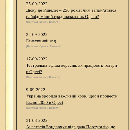
25-09-2022
Дюку де Рішельє – 256 років: чим запам’ятався
найвідоміший градоначальник Одеси?
(Одесская жизнь / Новости)
22-09-2022
Генетичний код
(Вечерняя Одесса / Новости)
17-09-2022
Театральна афіша вересня: як працюють театри
в Одесі?
(Одесская жизнь / Новости)
9-09-2022
Україна зробила важливий крок, щоби провести
Експо 2030 в Одесі
(Одесская жизнь / Новости)
31-08-2022
Анастасія Бондарчук відвідала Португалію, де