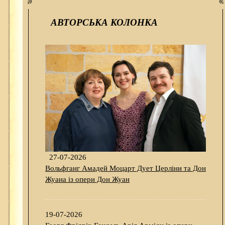
АВТОРСЬКА КОЛОНКА
27-07-2026
Вольфганг Амадей Моцарт Дует Церліни та Дон
Жуана із опери Дон Жуан
19-07-2026