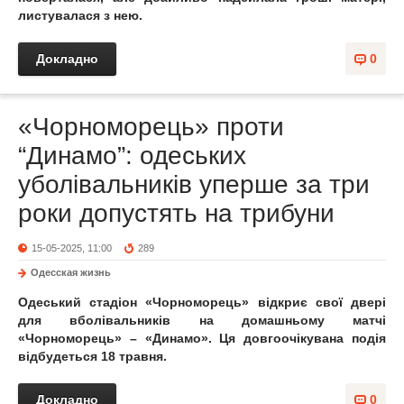
листувалася з нею.
Докладно
0
«Чорноморець» проти
“Динамо”: одеських
уболівальників уперше за три
роки допустять на трибуни
15-05-2025, 11:00
289
Одесская жизнь
Одеський стадіон «Чорноморець» відкриє свої двері
для вболівальників на домашньому матчі
«Чорноморець» – «Динамо». Ця довгоочікувана подія
відбудеться 18 травня.
Докладно
0