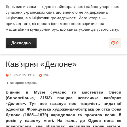
День вишиванки — одне з найяскравіших і найпопулярніших
сучасних українських свят, що виникло не як державна
ініціатива, а з ініціативи громадськості. Його історія —
приклад того, як проста ідея може перетворитися на
масштабний культурний рух, що єднає українців усього світу.
Докладно
0
Кав’ярня «Делоне»
15-05-2025, 13:00
294
Вечерняя Одесса
Віднині в Музеї сучасно го мистецтва Одеси
(Європейська, 31/33) працює невеличка кав’ярня
«Делоне». Тут все нагадує про творчість видатної
одеситки. Французька художниця-абстракціоністка Соня
Делоне (1885—1979) народилася та прожила перші 5
років у нашому місті. На жаль, до Одеси вона не
поверталася, але дбайливо надсилала гроші матері,