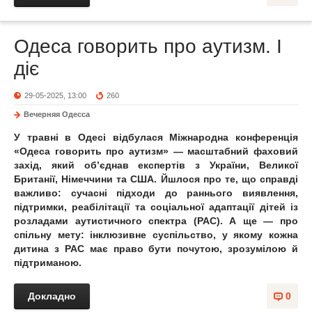
Одеса говорить про аутизм. І
діє
29-05-2025, 13:00
260
Вечерняя Одесса
У травні в Одесі відбулася Міжнародна конференція
«Одеса говорить про аутизм» — масштабний фаховий
захід, який об’єднав експертів з України, Великої
Британії, Німеччини та США. Йшлося про те, що справді
важливо: сучасні підходи до раннього виявлення,
підтримки, реабілітації та соціальної адаптації дітей із
розладами аутистичного спектра (РАС). А ще — про
спільну мету: інклюзивне суспільство, у якому кожна
дитина з РАС має право бути почутою, зрозумілою й
підтриманою.
Докладно
0