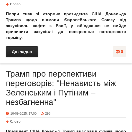
Слово
Попри тиск зі сторони президента США Дональда
Трампа щодо відмови Європейського Союзу від
закупівель нафти з Росії, у обʼєднання не вийде
припинити закупівлі до попередньо погодженого
терміну.
Докладно
0
Трамп про перспективи
переговорів: "Ненависть між
Зеленським і Путіним –
незбагненна"
16-09-2025, 17:00
298
Слово
Президент США Дональд Трамп висловив сумнів щодо