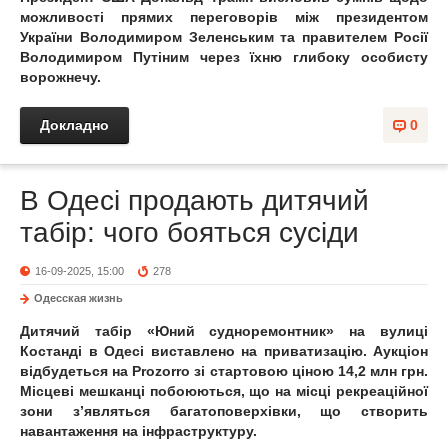
можливості прямих переговорів між президентом
України Володимиром Зеленським та правителем Росії
Володимиром Путіним через їхню глибоку особисту
ворожнечу.
Докладно
0
В Одесі продають дитячий
табір: чого бояться сусіди
16-09-2025, 15:00
278
Одесская жизнь
Дитячий табір «Юний судноремонтник» на вулиці
Костанді в Одесі виставлено на приватизацію. Аукціон
відбудеться на Prozorro зі стартовою ціною 14,2 млн грн.
Місцеві мешканці побоюються, що на місці рекреаційної
зони з’являться багатоповерхівки, що створить
навантаження на інфраструктуру.