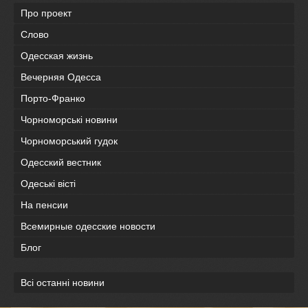
Про проект
Слово
Одесская жизнь
Вечерняя Одесса
Порто-Франко
Чорноморські новини
Чорноморський гудок
Одесский вестник
Одеськi вiстi
На пенсии
Всемирные одесские новости
Блог
Всі останні новини