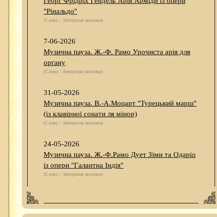
Георг Фрідріх Гендель Арія Арміди із опери
"Рінальдо"
(Слово / Авторская колонка)
7-06-2026
Музична пауза. Ж.-Ф. Рамо Урочиста арія для
органу
(Слово / Авторская колонка)
31-05-2026
Музична пауза. В.-А.Моцарт "Турецький марш"
(із клавірної сонати ля мінор)
(Слово / Авторская колонка)
24-05-2026
Музична пауза. Ж.-Ф.Рамо Дует Зіми та Одаріо
із опери "Галантна Індія"
(Слово / Авторская колонка)