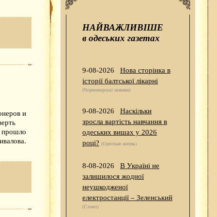
НАЙВАЖЛИВІШЕ
в одеських газетах
9-08-2026
Нова сторінка в
історії балтської лікарні
(Чорноморські новини)
9-08-2026
Наскільки
онеров и
зросла вартість навчання в
верть
я прошло
одеських вишах у 2026
ивалова.
році?
(Одесская жизнь)
8-08-2026
В Україні не
залишилося жодної
неушкодженої
електростанції – Зеленський
(Слово)