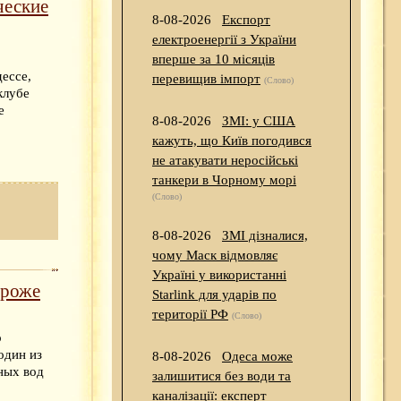
ческие
8-08-2026
Експорт
електроенергії з України
вперше за 10 місяців
ессе,
перевищив імпорт
(Слово)
клубе
е
8-08-2026
ЗМІ: у США
кажуть, що Київ погодився
не атакувати неросійські
танкери в Чорному морі
(Слово)
8-08-2026
ЗМІ дізналися,
чому Маск відмовляє
Україні у використанні
троже
Starlink для ударів по
території РФ
(Слово)
о
один из
8-08-2026
Одеса може
ных вод
залишитися без води та
каналізації: експерт