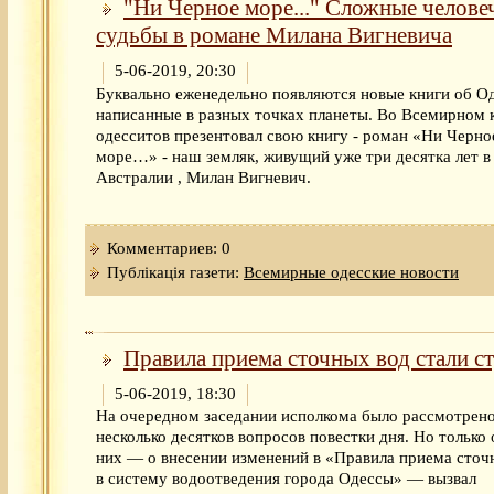
"Ни Черное море..." Сложные челове
судьбы в романе Милана Вигневича
5-06-2019, 20:30
Буквально еженедельно появляются новые книги об Од
написанные в разных точках планеты. Во Всемирном 
одесситов презентовал свою книгу - роман «Ни Черно
море…» - наш земляк, живущий уже три десятка лет в
Австралии , Милан Вигневич.
Комментариев: 0
Публікація газети:
Всемирные одесские новости
Правила приема сточных вод стали с
5-06-2019, 18:30
На очередном заседании исполкома было рассмотрен
несколько десятков вопросов повестки дня. Но только 
них — о внесении изменений в «Правила приема сточ
в систему водоотведения города Одессы» — вызвал