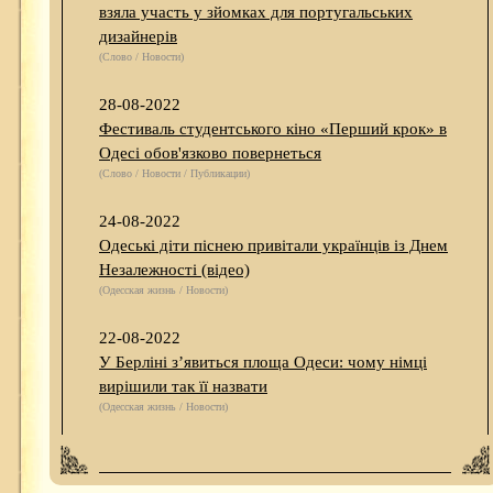
взяла участь у зйомках для португальських
дизайнерів
(Слово / Новости)
28-08-2022
Фестиваль студентського кіно «Перший крок» в
Одесі обов'язково повернеться
(Слово / Новости / Публикации)
24-08-2022
Одеські діти піснею привітали українців із Днем
Незалежності (відео)
(Одесская жизнь / Новости)
22-08-2022
У Берліні з’явиться площа Одеси: чому німці
вирішили так її назвати
(Одесская жизнь / Новости)