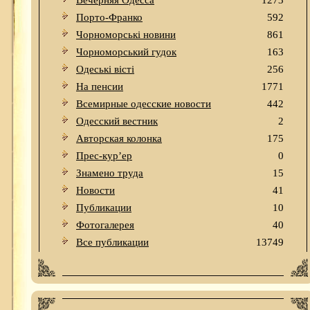
Вечерняя Одесса
1273
Порто-Франко
592
Чорноморські новини
861
Чорноморський гудок
163
Одеськi вiстi
256
На пенсии
1771
Всемирные одесские новости
442
Одесский вестник
2
Авторская колонка
175
Прес-кур’ер
0
Знамено труда
15
Новости
41
Публикации
10
Фотогалерея
40
Все публикации
13749