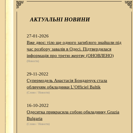
АКТУАЛЬНІ НОВИНИ
27-01-2026
Вже двоє: тіло ще одного загиблого знайшли під
час розбору завалів в Одесі. Підтвердилася
інформація про третю жертву (ОНОВЛЕНО)
(Новости)
29-11-2022
Супермодель Анастасія Бондарчук стала
обличчям обкладинки L’Officiel Baltik
(Слово / Новости)
16-10-2022
Одеситка прикрасила собою обкладинку Grazia
Bulgaria
(Слово / Новости)