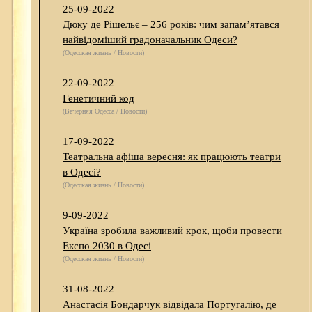
25-09-2022
Дюку де Рішельє – 256 років: чим запам’ятався
найвідоміший градоначальник Одеси?
(Одесская жизнь / Новости)
22-09-2022
Генетичний код
(Вечерняя Одесса / Новости)
17-09-2022
Театральна афіша вересня: як працюють театри
в Одесі?
(Одесская жизнь / Новости)
9-09-2022
Україна зробила важливий крок, щоби провести
Експо 2030 в Одесі
(Одесская жизнь / Новости)
31-08-2022
Анастасія Бондарчук відвідала Португалію, де