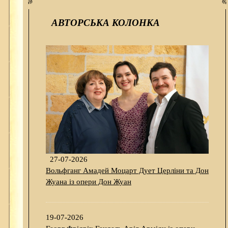
АВТОРСЬКА КОЛОНКА
27-07-2026
Вольфганг Амадей Моцарт Дует Церліни та Дон
Жуана із опери Дон Жуан
19-07-2026