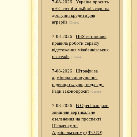
7-08-2026
Україна просить
в ЄС сотні мільйонів євро на
доступні кредити для
аграріїв
(Слово)
7-08-2026
НБУ встановив
правила роботи сервісу
відстеження міжбанківських
платежів
(Слово)
7-08-2026
Штрафи за
адмінправопорушення
підвищать: уряд подав до
Ради законопроєкт
(Слово)
7-08-2026
В Одесі вандали
знищили вертикальне
озеленення на проспекті
Шевченку та
Адміральському (ФОТО)