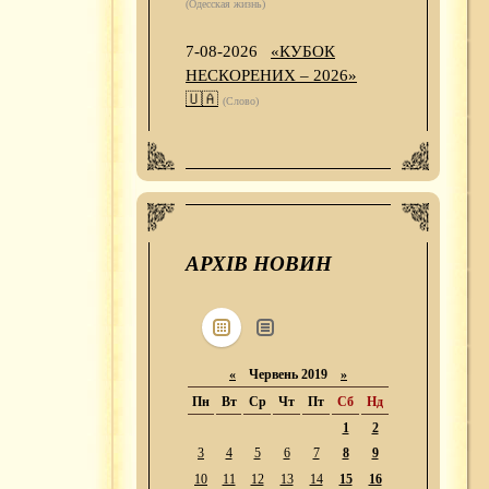
(Одесская жизнь)
7-08-2026
«КУБОК
НЕСКОРЕНИХ – 2026»
🇺🇦
(Слово)
АРХІВ НОВИН
«
Червень 2019
»
Пн
Вт
Ср
Чт
Пт
Сб
Нд
1
2
3
4
5
6
7
8
9
10
11
12
13
14
15
16