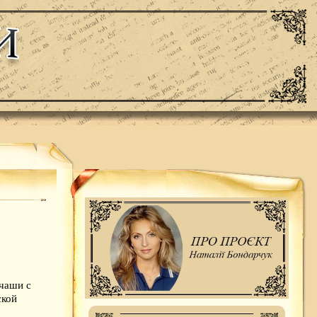
чаши с
ской