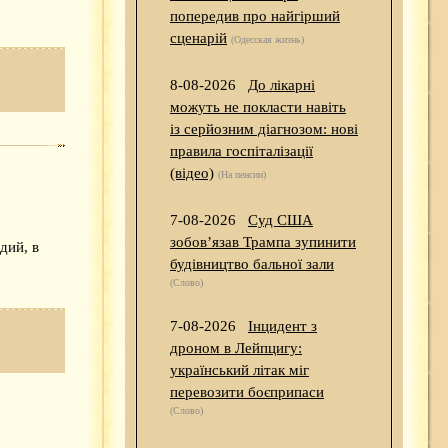
попередив про найгірший
сценарій
(Одесская жизнь)
8-08-2026
До лікарні
можуть не покласти навіть
із серйозним діагнозом: нові
правила госпіталізації
(відео)
(На пенсии)
7-08-2026
Суд США
зобов’язав Трампа зупинити
дий, в
будівництво бальної зали
(Слово)
7-08-2026
Інцидент з
дроном в Лейпцигу:
український літак міг
перевозити боєприпаси
(Слово)