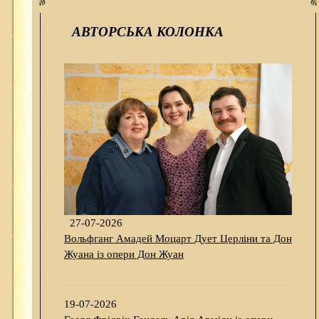
АВТОРСЬКА КОЛОНКА
27-07-2026
Вольфганг Амадей Моцарт Дует Церліни та Дон
Жуана із опери Дон Жуан
19-07-2026