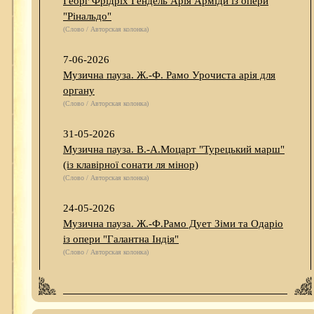
Георг Фрідріх Гендель Арія Арміди із опери
"Рінальдо"
(Слово / Авторская колонка)
7-06-2026
Музична пауза. Ж.-Ф. Рамо Урочиста арія для
органу
(Слово / Авторская колонка)
31-05-2026
Музична пауза. В.-А.Моцарт "Турецький марш"
(із клавірної сонати ля мінор)
(Слово / Авторская колонка)
24-05-2026
Музична пауза. Ж.-Ф.Рамо Дует Зіми та Одаріо
із опери "Галантна Індія"
(Слово / Авторская колонка)