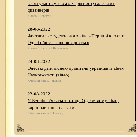
взяла участь у зйомках для португальських
дизайнерів
(Слово / Новости)
28-08-2022
Фестиваль студентського кіно «Перший крок» в
Одесі обов'язково повернеться
(Слово / Новости / Публикации)
24-08-2022
Одеські діти піснею привітали українців із Днем
Незалежності (відео)
(Одесская жизнь / Новости)
22-08-2022
У Берліні з’явиться площа Одеси: чому німці
вирішили так її назвати
(Одесская жизнь / Новости)