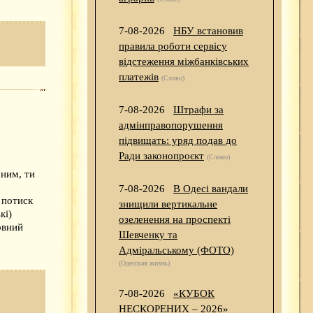
7-08-2026
НБУ встановив
правила роботи сервісу
відстеження міжбанківських
платежів
(Слово)
7-08-2026
Штрафи за
адмінправопорушення
підвищать: уряд подав до
Ради законопроєкт
(Слово)
 ним, ти
7-08-2026
В Одесі вандали
 потиск
знищили вертикальне
кі)
озеленення на проспекті
рвний
Шевченку та
Адміральському (ФОТО)
(Одесская жизнь)
7-08-2026
«КУБОК
НЕСКОРЕНИХ – 2026»