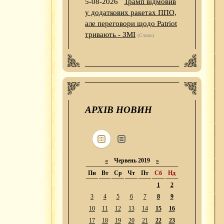
5-08-2026
Трамп відмовив
у додаткових ракетах ППО,
але переговори щодо Patriot
тривають - ЗМІ
(Слово)
АРХІВ НОВИН
«
Червень 2019
»
Пн
Вт
Ср
Чт
Пт
Сб
Нд
1
2
3
4
5
6
7
8
9
10
11
12
13
14
15
16
17
18
19
20
21
22
23