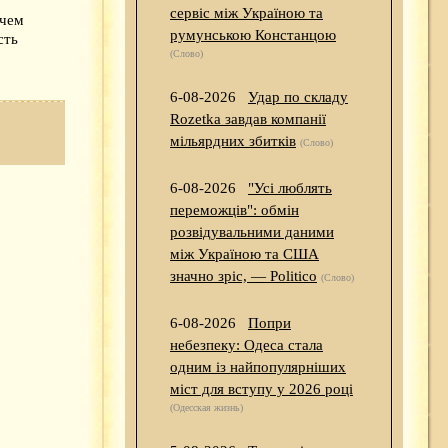
сервіс між Україною та
 чем
румунською Констанцою
сть
(Слово)
6-08-2026
Удар по складу
Rozetka завдав компанії
мільярдних збитків
(Слово)
6-08-2026
"Усі люблять
переможців": обмін
розвідувальними даними
між Україною та США
значно зріс, — Politico
(Слово)
6-08-2026
Попри
небезпеку: Одеса стала
одним із найпопулярніших
міст для вступу у 2026 році
(Одесская жизнь)