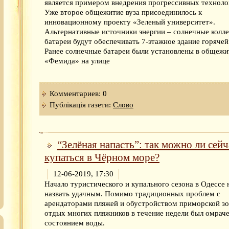
является примером внедрения прогрессивных техноло
Уже второе общежитие вуза присоединилось к
инновационному проекту «Зеленый университет».
Альтернативные источники энергии – солнечные колл
батареи будут обеспечивать 7-этажное здание горячей
Ранее солнечные батареи были установлены в общежи
«Фемида» на улице
Комментариев: 0
Публікація газети:
Слово
“Зелёная напасть”: так можно ли сейч
купаться в Чёрном море?
12-06-2019, 17:30
Начало туристического и купального сезона в Одессе 
назвать удачным. Помимо традиционных проблем с
арендаторами пляжей и обустройством приморской зо
отдых многих пляжников в течение недели был омрач
состоянием воды.