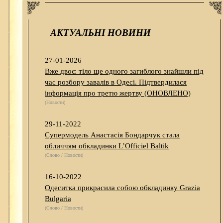
АКТУАЛЬНІ НОВИНИ
27-01-2026
Вже двоє: тіло ще одного загиблого знайшли під
час розбору завалів в Одесі. Підтвердилася
інформація про третю жертву (ОНОВЛЕНО)
(Новости)
29-11-2022
Супермодель Анастасія Бондарчук стала
обличчям обкладинки L’Officiel Baltik
(Слово / Новости)
16-10-2022
Одеситка прикрасила собою обкладинку Grazia
Bulgaria
(Слово / Новости)