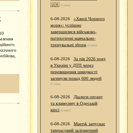
🇺🇦
(Слово)
у
6-08-2026
«Хвилі Чорного
моря»: успішно
завершилися військово-
10
патріотичні навчально-
омлення
ційного
тренувальні збори
(Слово)
ихічного
робйова,
6-08-2026
За пів 2026 року
в Україні у ДТП через
перевищення швидкості
загинули понад 600 людей
(Слово)
6-08-2026
Діалоги органу
та клавесину в Одеській
кірсі
(Слово)
6-08-2026
Maersk запускає
тимчасовий залізничний