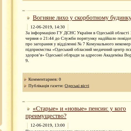
Вогняне лихо у скорботному будинк
12-06-2019, 14:30
За інформацією ГУ ДСНС України в Одеській області 
червня о 21:44 до Служби порятунку надійшло повід
про загорання у відділенні № 7 Комунального некомер
підприємства «Одеський обласний медичний центр пс
здоров’я» Одеської облради за адресою Академіка Во
9.
Комментариев: 0
Публікація газети:
Одеськi вiстi
«Старые» и «новые» пенсии: у кого
преимущество?
12-06-2019, 13:00