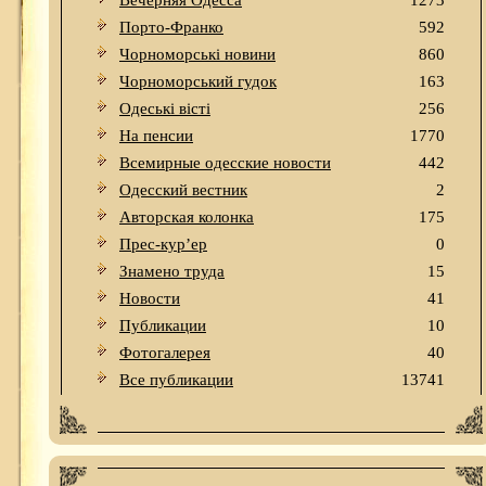
Вечерняя Одесса
1273
Порто-Франко
592
Чорноморські новини
860
Чорноморський гудок
163
Одеськi вiстi
256
На пенсии
1770
Всемирные одесские новости
442
Одесский вестник
2
Авторская колонка
175
Прес-кур’ер
0
Знамено труда
15
Новости
41
Публикации
10
Фотогалерея
40
Все публикации
13741