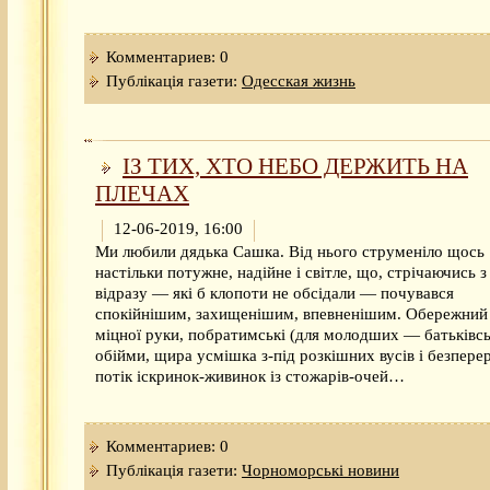
Комментариев: 0
Публікація газети:
Одесская жизнь
ІЗ ТИХ, ХТО НЕБО ДЕРЖИТЬ НА
ПЛЕЧАХ
12-06-2019, 16:00
Ми любили дядька Сашка. Від нього струменіло щось
настільки потужне, надійне і світле, що, стрічаючись з
відразу — які б клопоти не обсідали — почувався
спокійнішим, захищенішим, впевненішим. Обережний
міцної руки, побратимські (для молодших — батьківсь
обійми, щира усмішка з-під розкішних вусів і безпере
потік іскринок-живинок із стожарів-очей…
Комментариев: 0
Публікація газети:
Чорноморські новини