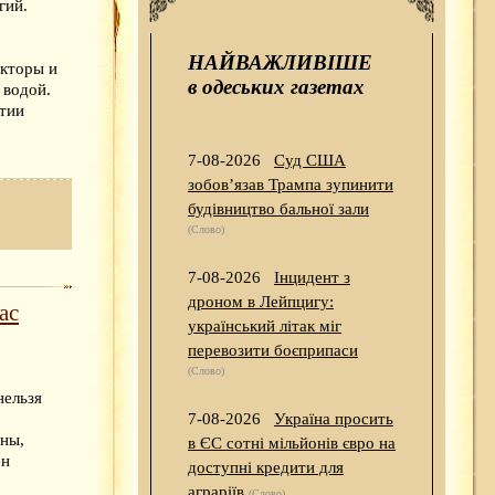
гий.
НАЙВАЖЛИВІШЕ
екторы и
в одеських газетах
 водой.
тии
7-08-2026
Суд США
зобов’язав Трампа зупинити
будівництво бальної зали
(Слово)
7-08-2026
Інцидент з
дроном в Лейпцигу:
ас
український літак міг
перевозити боєприпаси
(Слово)
нельзя
7-08-2026
Україна просить
ны,
в ЄС сотні мільйонів євро на
ен
доступні кредити для
аграріїв
(Слово)