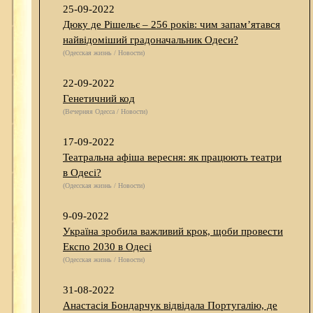
25-09-2022
Дюку де Рішельє – 256 років: чим запам’ятався
найвідоміший градоначальник Одеси?
(Одесская жизнь / Новости)
22-09-2022
Генетичний код
(Вечерняя Одесса / Новости)
17-09-2022
Театральна афіша вересня: як працюють театри
в Одесі?
(Одесская жизнь / Новости)
9-09-2022
Україна зробила важливий крок, щоби провести
Експо 2030 в Одесі
(Одесская жизнь / Новости)
31-08-2022
Анастасія Бондарчук відвідала Португалію, де