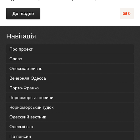
Докладно
0
Навігація
Про проект
Слово
Одесская жизнь
Вечерняя Одесса
Порто-Франко
Чорноморські новини
Чорноморський гудок
Одесский вестник
Одеськi вiстi
На пенсии