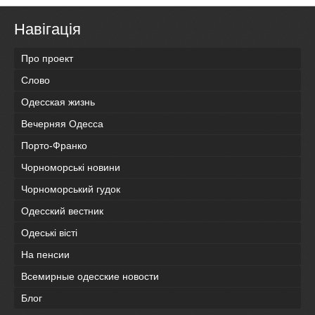
Навігація
Про проект
Слово
Одесская жизнь
Вечерняя Одесса
Порто-Франко
Чорноморські новини
Чорноморський гудок
Одесский вестник
Одеськi вiстi
На пенсии
Всемирные одесские новости
Блог