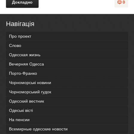
Докладно
0
Навігація
Про проект
Слово
Одесская жизнь
Вечерняя Одесса
Порто-Франко
Чорноморські новини
Чорноморський гудок
Одесский вестник
Одеськi вiстi
На пенсии
Всемирные одесские новости