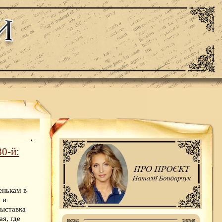
80-й:
енькам в
 и
Выставка
я, где