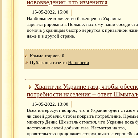
нововведения: что изменится
15-05-2022, 15:00
Наибольшее количество беженцев из Украины
зарегистрировано в Польше, поэтому наши соседи ст
помочь украинцам быстро вернутся к привычной жизн
даже и в другой стране.
Комментариев: 0
Публікація газети:
На пенсии
Хватит ли Украине газа, чтобы обесп
потребности населения – ответ Шмыгал
15-05-2022, 13:00
Всех интересует вопрос, что в Украине будет с газом 
ли своей добычи, чтобы покрыть потребление. Премь
министр Денис Шмыгаль отметил, что Украине пока б
достаточно своей добычи газа. Несмотря на это,
правительство продолжает сотрудничать с европейск