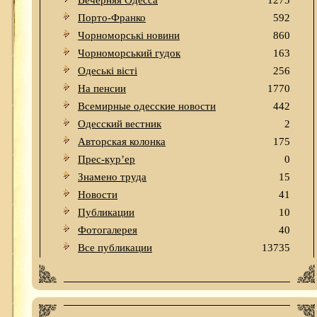
Вечерняя Одесса
1273
Порто-Франко
592
Чорноморські новини
860
Чорноморський гудок
163
Одеськi вiстi
256
На пенсии
1770
Всемирные одесские новости
442
Одесский вестник
2
Авторская колонка
175
Прес-кур’ер
0
Знамено труда
15
Новости
41
Публикации
10
Фотогалерея
40
Все публикации
13735