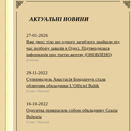
АКТУАЛЬНІ НОВИНИ
27-01-2026
Вже двоє: тіло ще одного загиблого знайшли під
час розбору завалів в Одесі. Підтвердилася
інформація про третю жертву (ОНОВЛЕНО)
(Новости)
29-11-2022
Супермодель Анастасія Бондарчук стала
обличчям обкладинки L’Officiel Baltik
(Слово / Новости)
16-10-2022
Одеситка прикрасила собою обкладинку Grazia
Bulgaria
(Слово / Новости)