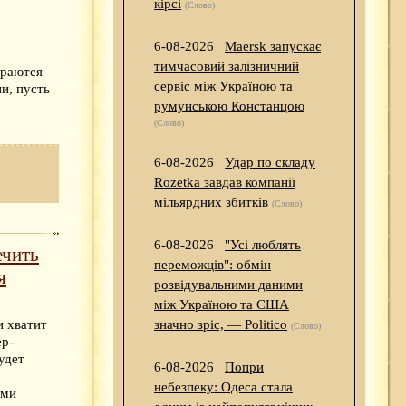
кірсі
(Слово)
6-08-2026
Maersk запускає
тимчасовий залізничний
араются
сервіс між Україною та
и, пусть
румунською Констанцою
(Слово)
6-08-2026
Удар по складу
Rozetka завдав компанії
мільярдних збитків
(Слово)
6-08-2026
"Усі люблять
ечить
переможців": обмін
я
розвідувальними даними
між Україною та США
значно зріс, — Politico
и хватит
(Слово)
ер-
удет
6-08-2026
Попри
небезпеку: Одеса стала
ими