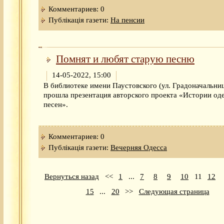
Комментариев: 0
Публікація газети:
На пенсии
Помнят и любят старую песню
14-05-2022, 15:00
В библиотеке имени Паустовского (ул. Градоначальниц
прошла презентация авторского проекта «Истории од
песен».
Комментариев: 0
Публікація газети:
Вечерняя Одесса
Вернуться назад
<<
1
...
7
8
9
10
11
12
15
...
20
>>
Следующая страница