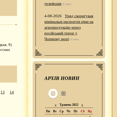
телефонів
(Слово)
4-08-2026
Уряд скоригував
мінімальні експортні ціни на
агропродукцію через
російський терор у
Чорному морі
(Слово)
кая, 9)
есских
АРХІВ НОВИН
13
14
«
Травень 2022
»
Пн
Вт
Ср
Чт
Пт
Сб
Нд