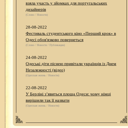
взяла участь у зйомках для португальських
дизайнерів
(Слово / Новости)
28-08-2022
Фестиваль студентського кіно «Перший крок» в
Одесі обов'язково повернеться
(Слово / Новости / Публикации)
24-08-2022
Одеські діти піснею привітали українців із Днем
Незалежності (відео)
(Одесская жизнь / Новости)
22-08-2022
У Берліні з’явиться площа Одеси: чому німці
вирішили так її назвати
(Одесская жизнь / Новости)