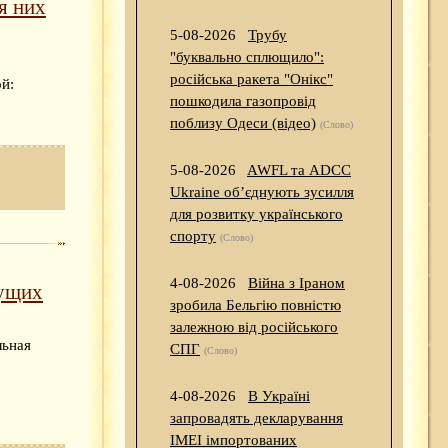
я них
5-08-2026
Трубу
"буквально сплющило":
російська ракета "Онікс"
й:
пошкодила газопровід
поблизу Одеси (відео)
(Слово)
5-08-2026
AWFL та ADCC
Ukraine об’єднують зусилля
для розвитку українського
спорту
(Слово)
4-08-2026
Війна з Іраном
мущих
зробила Бельгію повністю
залежною від російського
льная
СПГ
(Слово)
4-08-2026
В Україні
запровадять декларування
IMEI імпортованих