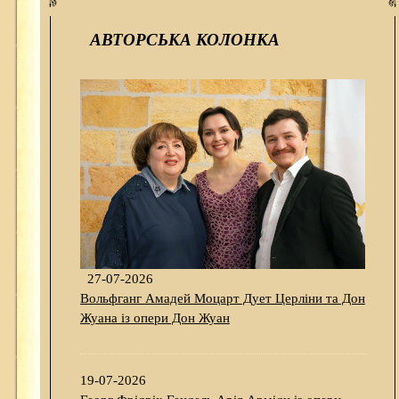
АВТОРСЬКА КОЛОНКА
27-07-2026
Вольфганг Амадей Моцарт Дует Церліни та Дон
Жуана із опери Дон Жуан
19-07-2026