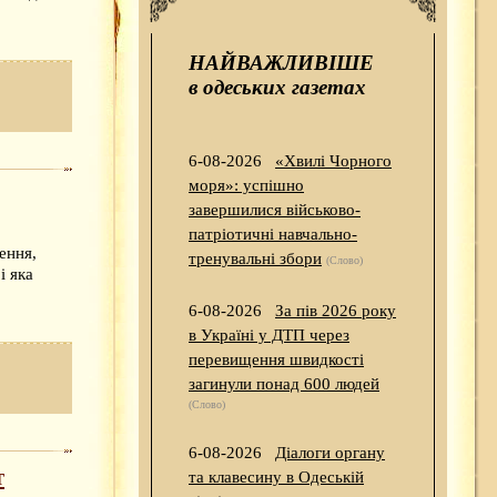
НАЙВАЖЛИВІШЕ
в одеських газетах
6-08-2026
«Хвилі Чорного
моря»: успішно
завершилися військово-
патріотичні навчально-
ення,
тренувальні збори
(Слово)
і яка
6-08-2026
За пів 2026 року
в Україні у ДТП через
перевищення швидкості
загинули понад 600 людей
(Слово)
6-08-2026
Діалоги органу
т
та клавесину в Одеській