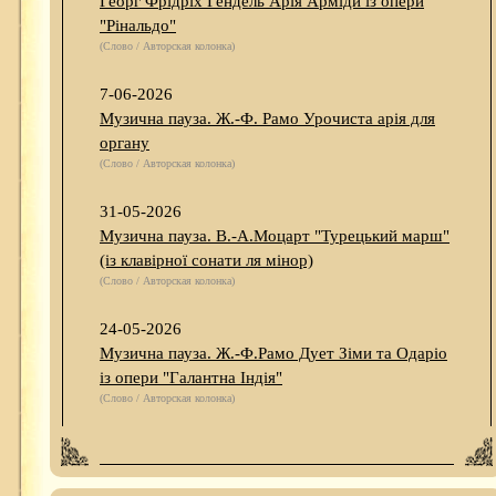
Георг Фрідріх Гендель Арія Арміди із опери
"Рінальдо"
(Слово / Авторская колонка)
7-06-2026
Музична пауза. Ж.-Ф. Рамо Урочиста арія для
органу
(Слово / Авторская колонка)
31-05-2026
Музична пауза. В.-А.Моцарт "Турецький марш"
(із клавірної сонати ля мінор)
(Слово / Авторская колонка)
24-05-2026
Музична пауза. Ж.-Ф.Рамо Дует Зіми та Одаріо
із опери "Галантна Індія"
(Слово / Авторская колонка)