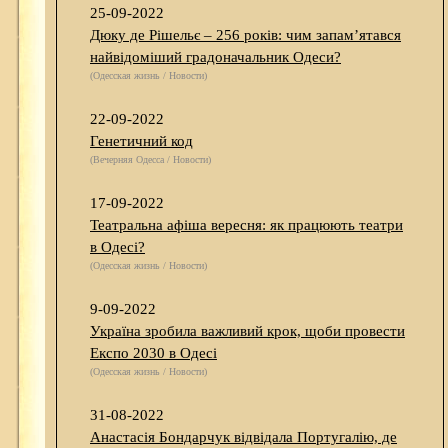
25-09-2022
Дюку де Рішельє – 256 років: чим запам’ятався
найвідоміший градоначальник Одеси?
(Одесская жизнь / Новости)
22-09-2022
Генетичний код
(Вечерняя Одесса / Новости)
17-09-2022
Театральна афіша вересня: як працюють театри
в Одесі?
(Одесская жизнь / Новости)
9-09-2022
Україна зробила важливий крок, щоби провести
Експо 2030 в Одесі
(Одесская жизнь / Новости)
31-08-2022
Анастасія Бондарчук відвідала Португалію, де