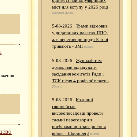
одним із найпопулярніших
міст для вступу у 2026 році
(Одесская жизнь)
5-08-2026
Трамп відмовив
у додаткових ракетах ППО,
але переговори щодо Patriot
тривають - ЗМІ
(Слово)
а
5-08-2026
Журналістам
дозволили відвідувати
засідання комітетів Ради і
ложения
ТСК після 4 років обмежень
(Слово)
5-08-2026
Колишні
європейські
високопосадовці провели
таємні переговори з
росіянами про завершення
шево
війни – Bloomberg
(Слово)