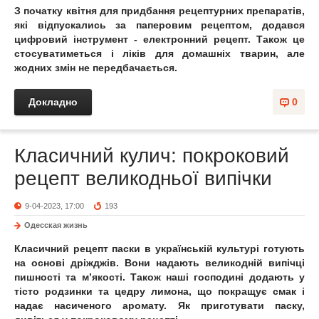
З початку квітня для придбання рецептурних препаратів,
які відпускались за паперовим рецептом, додався
цифровий інструмент - електронний рецепт. Також це
стосуватиметься і ліків для домашніх тварин, але
жодних змін не передбачається.
Докладно
0
Класичний кулич: покроковий
рецепт великодньої випічки
9-04-2023, 17:00
193
Одесская жизнь
Класичний рецепт паски в українській культурі готують
на основі дріжджів. Вони надають великодній випічці
пишності та м’якості. Також наші господині додають у
тісто родзинки та цедру лимона, що покращує смак і
надає насиченого аромату. Як приготувати паску,